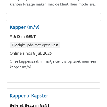
klanten Praatje maken met de klant Haar modelleren
of stylen Salon netjes houden Op de hoogte blijven
van de huidige trends op het gebied van haarsnijden
en styling Helpen bij het bijhouden van een adequate
Kapper (m/v)
inventaris van haarproducten en tools Ervoor zorgen
dat klanten met geplande afspraken tijdig service
Y & D
in
GENT
krijgen Betalingen ontvangen voor uitgevoerde
salondiensten.
Tijdelijke jobs met optie vast
Online sinds 8 jul. 2026
Onze kapperszaak in hartje Gent is op zoek naar een
kapper (m/v)
Kapper / Kapster
Belle et Beau
in
GENT