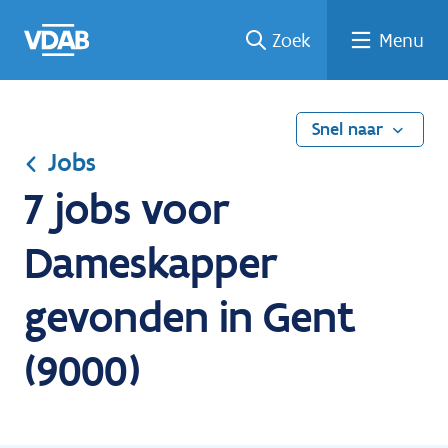
Ga
Vind
Vind
Welke
Terug
Zoek
Menu
naar
een
een
job
naar
de
job
opleiding
past
home
inhoud
bij
mij?
Snel naar
Jobs
7 jobs voor
Dameskapper
gevonden in Gent
(9000)