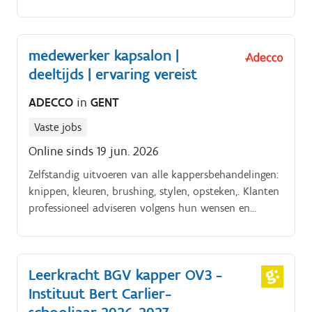
ontwikkelen?. Solliciteer dan nu en laat ons zien wat
jou uniek maakt!
medewerker kapsalon |
deeltijds | ervaring vereist
ADECCO
in
GENT
Vaste jobs
Online sinds 19 jun. 2026
Zelfstandig uitvoeren van alle kappersbehandelingen:
knippen, kleuren, brushing, stylen, opsteken,. Klanten
professioneel adviseren volgens hun wensen en
noden. Samenwerken met collega's om een vlotte
dagplanning te garanderen. Uren.
Leerkracht BGV kapper OV3 -
Instituut Bert Carlier-