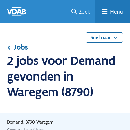
Ga
Vind
Vind
Welke
Terug
Zoek
Menu
naar
een
een
job
naar
de
job
opleiding
past
home
inhoud
bij
mij?
Snel naar
Jobs
2 jobs voor Demand
gevonden in
Waregem (8790)
Demand, 8790 Waregem
Geen actieve filters