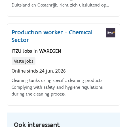
Duitsland en Oostenrijk, richt zich uitsluitend op
zakelijke klanten. Het bedrijf specialiseert zich in
energieopwekking, opslag en verbruik en biedt vanuit
de regio Antwerpen totaaloplossingen aan voor
Production worker - Chemical
onder andere energie inkoop, flexibiliteitsdiensten en
Sector
de ondersteuning van duurzame investeringen.
ITZU Jobs
in
WAREGEM
Vaste jobs
Online sinds 24 jun. 2026
Cleaning tanks using specific cleaning products.
Complying with safety and hygiene regulations
during the cleaning process.
Ook interessant