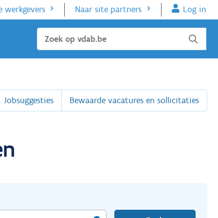
e werkgevers
Naar site partners
Log in
Sluiten
Jobsuggesties
Bewaarde vacatures en sollicitaties
en