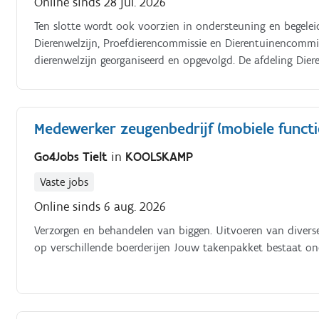
Online sinds 28 jul. 2026
Ten slotte wordt ook voorzien in ondersteuning en begele
Dierenwelzijn, Proefdierencommissie en Dierentuinencommi
dierenwelzijn georganiseerd en opgevolgd. De afdeling Dier
Dierenwelzijn, Inspectie Dierenwelzijn, Inspectiebeleid & M
Medewerker zeugenbedrijf (mobiele functi
Go4Jobs Tielt
in
KOOLSKAMP
Vaste jobs
Online sinds 6 aug. 2026
Verzorgen en behandelen van biggen. Uitvoeren van divers
op verschillende boerderijen Jouw takenpakket bestaat ond