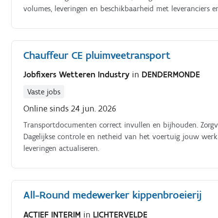
volumes, leveringen en beschikbaarheid met leveranciers e
voorschriften Stalbeheer: toezicht op correcte opvang, keu
stalbezetting en aansturen van de medewerkers; nauw toezi
aansturen van de teamleaders en productiemedewerkers; inz
Chauffeur CE pluimveetransport
doorlooptijden; detecteren van afwijkingen en proactief op
van het team dat instaat voor een correcte en tijdige ver
Jobfixers Wetteren Industry
in
DENDERMONDE
voorraadbeheer en administratieve opvolging.
Vaste jobs
Online sinds 24 jun. 2026
Transportdocumenten correct invullen en bijhouden. Zorgv
Dagelijkse controle en netheid van het voertuig jouw werkplek, jouw verantwoordelijkheid. Opvolggegevens van
leveringen actualiseren.
All-Round medewerker kippenbroeierij
ACTIEF INTERIM
in
LICHTERVELDE