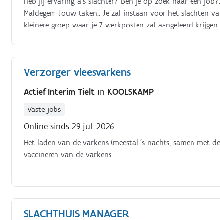
Heb jij ervaring als slachter? Ben je op zoek naar een job?
Maldegem Jouw taken:. Je zal instaan voor het slachten va
kleinere groep waar je 7 werkposten zal aangeleerd krijgen
de vrachtwagen tot in de stallen
Verzorger vleesvarkens
Actief Interim Tielt
in
KOOLSKAMP
Vaste jobs
Online sinds 29 jul. 2026
Het laden van de varkens (meestal ’s nachts, samen met de
vaccineren van de varkens.
SLACHTHUIS MANAGER