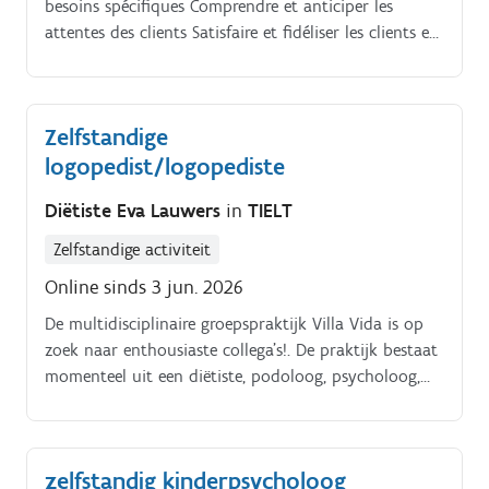
besoins spécifiques Comprendre et anticiper les
attentes des clients Satisfaire et fidéliser les clients en
leur offrant un service personnalisé et de qualité
Traiter les paiements des clients Gestion des produits.
Approfondir vos connaissances sur la gamme de
Zelfstandige
produits par des formations proposées 2x/semaine
logopedist/logopediste
par notre client Explorer et essayer de nouvelles
approches, être ouvert au changement et à
Diëtiste Eva Lauwers
in
TIELT
l'innovation Assurer l'approvisionnement du magasin.
Zelfstandige activiteit
Online sinds 3 jun. 2026
De multidisciplinaire groepspraktijk Villa Vida is op
zoek naar enthousiaste collega’s!. De praktijk bestaat
momenteel uit een diëtiste, podoloog, psycholoog,
autismecoach en relatietherapeut Wij zijn op zoek
naar een logopedist om mee vorm te geven aan de
paramedische groepspraktijk in Tielt De praktijk
zelfstandig kinderpsycholoog
bestaat uit 5 praktijkruimtes, 1 wachtzaal met toilet