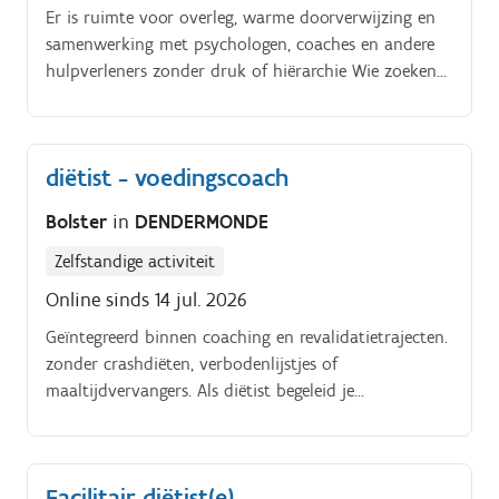
Er is ruimte voor overleg, warme doorverwijzing en
(eetstoornissen, ondervoeding, …) Je bent bereid
samenwerking met psychologen, coaches en andere
occasioneel voordrachten te verzorgen.
hulpverleners zonder druk of hiërarchie Wie zoeken
we?. Erkend diëtist(e).
diëtist - voedingscoach
Bolster
in
DENDERMONDE
Zelfstandige activiteit
Online sinds 14 jul. 2026
Geïntegreerd binnen coaching en revalidatietrajecten.
zonder crashdiëten, verbodenlijstjes of
maaltijdvervangers. Als diëtist begeleid je
klanten/patiënten in:. het verbeteren van
eetgewoonten zonder extremen.
Facilitair diëtist(e)