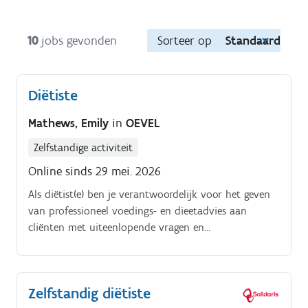
10
jobs gevonden
Sorteer op
Standaard
Diëtiste
Mathews, Emily
in
OEVEL
Zelfstandige activiteit
Online sinds 29 mei. 2026
Als diëtist(e) ben je verantwoordelijk voor het geven
van professioneel voedings- en dieetadvies aan
cliënten met uiteenlopende vragen en
gezondheidsproblemen. Je stelt op basis van
gesprekken, medische gegevens en eventuele
doorverwijzingen individuele behandelplannen op en
Zelfstandig diëtiste
begeleidt cliënten bij het bereiken van hun