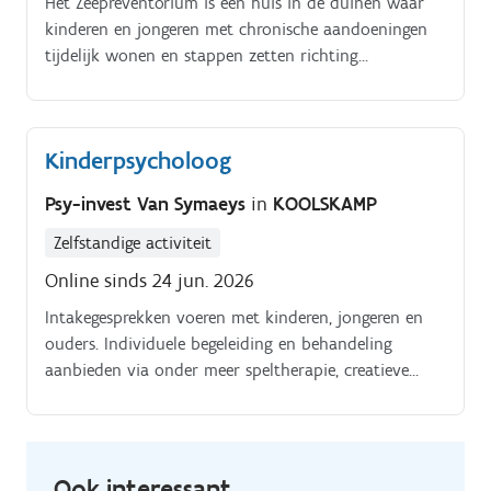
Het Zeepreventorium is een huis in de duinen waar
kinderen en jongeren met chronische aandoeningen
tijdelijk wonen en stappen zetten richting
zelfstandigheid. Een bijzondere plek waar ze bouwen
aan hun toekomst, samen met de medewerkers die
hen begeleiden. Ook voor onze medewerkers willen
Kinderpsycholoog
wij een stimulerende en warme werkplek creëren Om
deze zorg waar te blijven maken, zoeken we een
Psy-invest Van Symaeys
in
KOOLSKAMP
betrokken collega voor ons team.
Zelfstandige activiteit
Online sinds 24 jun. 2026
Intakegesprekken voeren met kinderen, jongeren en
ouders. Individuele begeleiding en behandeling
aanbieden via onder meer speltherapie, creatieve
werkvormen, psycho educatie en gesprekstechnieken
aangepast aan het ontwikkelingsniveau.
Ook interessant