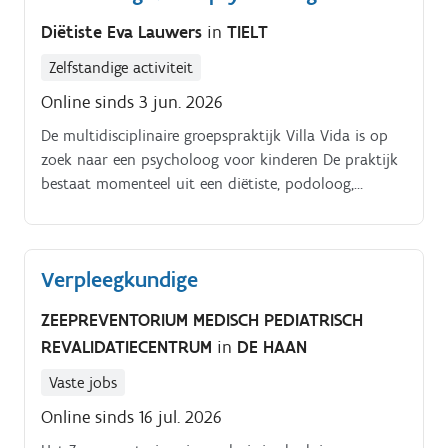
en een keuken (waar eventueel ook workshops
Diëtiste Eva Lauwers
in
TIELT
kunnen gegeven worden tot 8 personen)
Zelfstandige activiteit
Online sinds 3 jun. 2026
De multidisciplinaire groepspraktijk Villa Vida is op
zoek naar een psycholoog voor kinderen De praktijk
bestaat momenteel uit een diëtiste, podoloog,
jongerenpsycholoog, autismecoach en een
relatietherapeut Wij zijn op zoek naar een
kinderpsycholoog om mee vorm te geven aan de
Verpleegkundige
paramedische groepspraktijk in Tielt De praktijk
bestaat uit 5 praktijkruimtes, 1 wachtzaal met toilet
ZEEPREVENTORIUM MEDISCH PEDIATRISCH
en een keuken (waar eventueel ook workshops
REVALIDATIECENTRUM
in
DE HAAN
kunnen gegeven worden voor 8 personen)
Vaste jobs
Online sinds 16 jul. 2026