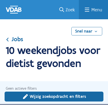
Ga
Vind
Vind
Welke
Terug
Zoek
Menu
naar
een
een
job
naar
de
job
opleiding
past
home
inhoud
bij
mij?
Snel naar
Jobs
10 weekendjobs voor
dietist gevonden
Geen actieve filters
Wijzig zoekopdracht en filters