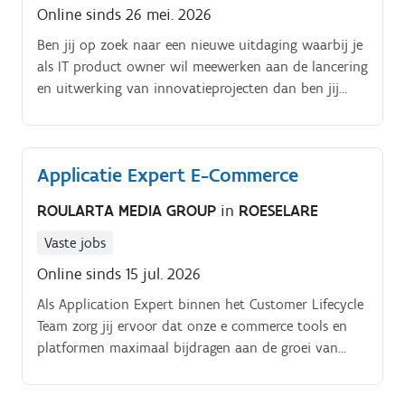
Online sinds 26 mei. 2026
Ben jij op zoek naar een nieuwe uitdaging waarbij je
als IT product owner wil meewerken aan de lancering
en uitwerking van innovatieprojecten dan ben jij
misschien wel onze ideale kandidaat! Je neemt, als IT
Product Owner, eigenaarschap op over twee
strategische databanken voor hoger onderwijs en
Applicatie Expert E-Commerce
volwassenenonderwijs.
ROULARTA MEDIA GROUP
in
ROESELARE
Vaste jobs
Online sinds 15 jul. 2026
Als Application Expert binnen het Customer Lifecycle
Team zorg jij ervoor dat onze e commerce tools en
platformen maximaal bijdragen aan de groei van
onze digitale business. Je combineert technische
expertise met een sterk inzicht in klantgedrag en