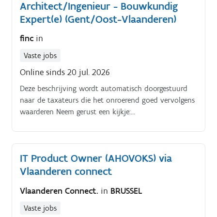
Architect/Ingenieur - Bouwkundig
Expert(e) (Gent/Oost-Vlaanderen)
finc
in
Vaste jobs
Online sinds 20 jul. 2026
Deze beschrijving wordt automatisch doorgestuurd
naar de taxateurs die het onroerend goed vervolgens
waarderen Neem gerust een kijkje:
https://www.linkedin.com/feed/update/urn:li:activity:720
lipi=urn%3Ali%3Apage%3Ad talent job post
tab%3Bw. Ql.
IT Product Owner (AHOVOKS) via
Vlaanderen connect
Vlaanderen Connect.
in
BRUSSEL
Vaste jobs