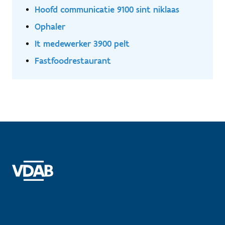
Hoofd communicatie 9100 sint niklaas
Ophaler
It medewerker 3900 pelt
Fastfoodrestaurant