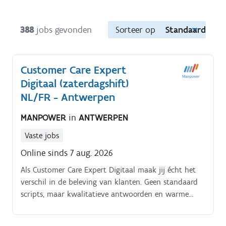
388
jobs gevonden
Sorteer op
Standaard
Customer Care Expert
Digitaal (zaterdagshift)
NL/FR - Antwerpen
MANPOWER
in
ANTWERPEN
Vaste jobs
Online sinds 7 aug. 2026
Als Customer Care Expert Digitaal maak jij écht het
verschil in de beleving van klanten. Geen standaard
scripts, maar kwalitatieve antwoorden en warme
service Je werkt op zaterdagvoormiddag en krijgt
hiervoor een vrije weekdag in ruil Je takenpakket