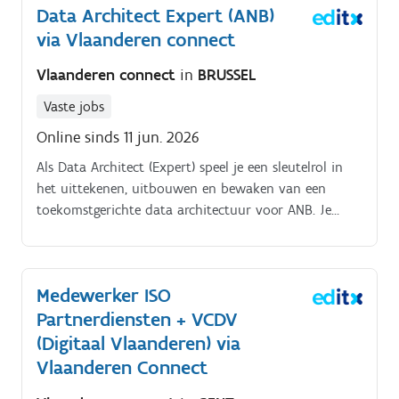
Data Architect Expert (ANB)
innovatie.
via Vlaanderen connect
Vlaanderen connect
in
BRUSSEL
Vaste jobs
Online sinds 11 jun. 2026
Als Data Architect (Expert) speel je een sleutelrol in
het uittekenen, uitbouwen en bewaken van een
toekomstgerichte data architectuur voor ANB. Je
zorgt ervoor dat data op een consistente, veilige en
herbruikbare manier beschikbaar wordt gesteld voor
operationele werking, rapportering, analyse en
Medewerker ISO
innovatie.
Partnerdiensten + VCDV
(Digitaal Vlaanderen) via
Vlaanderen Connect