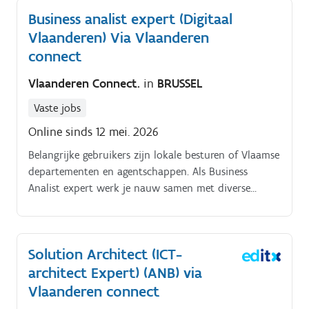
strategisch sturen en laten evolueren van een
Business analist expert (Digitaal
coherent, betrouwbaar en schaalbaar IT‑platform,
Vlaanderen) Via Vlaanderen
waarin werkplek , netwerk , cloud , datacenter en
SOC‑diensten samenkomen, en waarbij je als Product
connect
Owner Expert en team lead richting geeft aan visie,
Vlaanderen Connect.
in
BRUSSEL
roadmaps en kwaliteit voor de Vlaamse overheid,
dan ben jij misschien wel onze ideale kandidaat!
Vaste jobs
Online sinds 12 mei. 2026
Belangrijke gebruikers zijn lokale besturen of Vlaamse
departementen en agentschappen. Als Business
Analist expert werk je nauw samen met diverse
partners.
Solution Architect (ICT-
architect Expert) (ANB) via
Vlaanderen connect