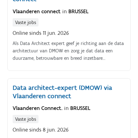
Vlaanderen connect
in
BRUSSEL
Vaste jobs
Online sinds 11 jun. 2026
Als Data Architect expert geef je richting aan de data
architectuur van DMOW en zorg je dat data een
duurzame, betrouwbare en breed inzetbare
bouwsteen wordt voor dienstverlening, beleid en
digitale transformatie. Je vertaalt strategische
doelstellingen en businessnoden naar een
Data architect-expert (DMOW) via
samenhangend data architecturaal kader met
Vlaanderen connect
concrete modellen, richtlijnen en standaarden.
Vlaanderen Connect.
in
BRUSSEL
Vaste jobs
Online sinds 8 jun. 2026