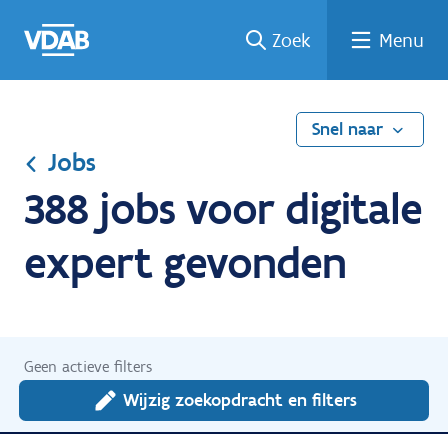
Ga
Vind
Vind
Welke
Terug
Zoek
Menu
naar
een
een
job
naar
de
job
opleiding
past
home
inhoud
bij
mij?
Snel naar
Jobs
388 jobs voor digitale
expert gevonden
Geen actieve filters
Wijzig zoekopdracht en filters