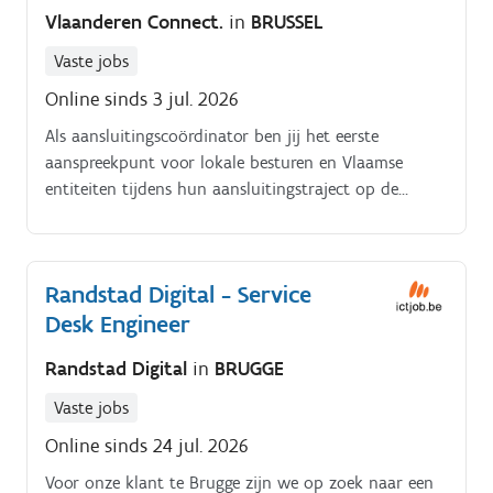
Vlaanderen Connect.
in
BRUSSEL
Vaste jobs
Online sinds 3 jul. 2026
Als aansluitingscoördinator ben jij het eerste
aanspreekpunt voor lokale besturen en Vlaamse
entiteiten tijdens hun aansluitingstraject op de
verschillende bouwstenen en basisregisters van
Digitaal Vlaanderen – van kick off tot live gang en
overdracht aan service delivery. Je begeleidt de
Randstad Digital - Service
aansluitende partijen klantgericht (business,
Desk Engineer
technisch en procesmatig), bewaakt de doorlooptijd
en zorgt dat de aansluitingen correct, efficiënt en
Randstad Digital
in
BRUGGE
voorspelbaar verlopen.
Vaste jobs
Online sinds 24 jul. 2026
Voor onze klant te Brugge zijn we op zoek naar een