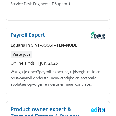
Service Desk Engineer (IT Support).
Payroll Expert
Equans
in
SINT-JOOST-TEN-NODE
Vaste jobs
Online sinds 11 jun. 2026
Wat ga je doen?payroll expertise, tijdsregistratie en
post‑payroll ondersteunenwettelijke en sectorale
evoluties opvolgen en vertalen naar concrete
actiesloon en timekeeping systemen optimaliseren en
nieuwe functionaliteiten testenverbeteringen
voorstellen en implementeren binnen het
Product owner expert &
teamduidelijke en gestructureerde documentatie
opstellen en onderhoudeninterne en externe payroll