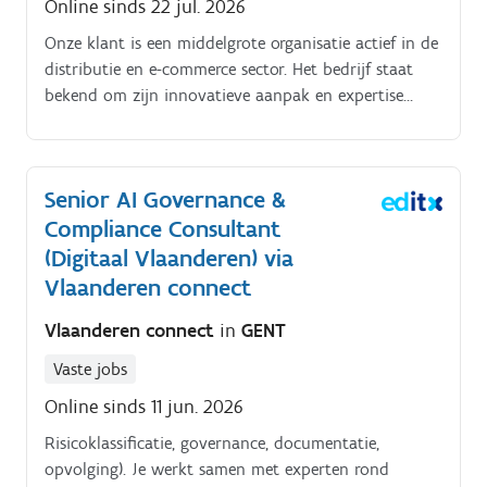
Online sinds 22 jul. 2026
Onze klant is een middelgrote organisatie actief in de
distributie en e-commerce sector. Het bedrijf staat
bekend om zijn innovatieve aanpak en expertise
binnen zijn vakgebied. Jobomschrijving. Als Accounts
Payable Transformation Expert zijn je
verantwoordelijkheden :Het beheren van de
Senior AI Governance &
crediteurenadministratie en zorgen voor een correcte
Compliance Consultant
verwerking van inkomende facturen ;Analyseren en
optimaliseren van financiële processen om efficiëntie
(Digitaal Vlaanderen) via
te verhogen ;Ondersteunen en implementeren van
Vlaanderen connect
digitaliseringsprojecten binnen de finance afdeling
Vlaanderen connect
in
GENT
;Communiceren met interne en externe stakeholders
om betalingsprocessen te stroomlijnen ;Controleren
Vaste jobs
van betalingen en zorgen voor naleving van interne
Online sinds 11 jun. 2026
en externe regelgeving ;Bijdragen aan rapportages en
financiële analyses ;Verzorgen van ad-hoc
Risicoklassificatie, governance, documentatie,
administratieve en financiële taken binnen het team.
opvolging). Je werkt samen met experten rond