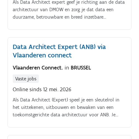
Als Data Architect expert geef je richting aan de data
architectuur van DMOW en zorg je dat data een
duurzame, betrouwbare en breed inzetbare
bouwsteen wordt voor dienstverlening, beleid en
digitale transformatie. Je vertaalt strategische
doelstellingen en businessnoden naar een
Data Architect Expert (ANB) via
samenhangend data architecturaal kader met
Vlaanderen connect
concrete modellen, richtlijnen en standaarden.
Vlaanderen Connect.
in
BRUSSEL
Vaste jobs
Online sinds 12 mei. 2026
Als Data Architect (Expert) speel je een sleutelrol in
het uittekenen, uitbouwen en bewaken van een
toekomstgerichte data architectuur voor ANB. Je
zorgt ervoor dat data op een consistente, veilige en
herbruikbare manier beschikbaar wordt gesteld voor
operationele werking, rapportering, analyse en