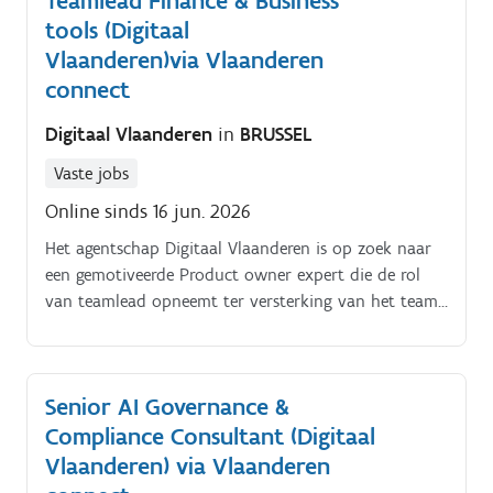
Teamlead Finance & Business
audits voorbereiden en begeleidenkennis rond
tools (Digitaal
internationale tewerkstelling ontwikkelen en
Vlaanderen)via Vlaanderen
delenrelaties onderhouden met externe partners
connect
zoals sociaal secretariaat en RSZ
Digitaal Vlaanderen
in
BRUSSEL
Vaste jobs
Online sinds 16 jun. 2026
Het agentschap Digitaal Vlaanderen is op zoek naar
een gemotiveerde Product owner expert die de rol
van teamlead opneemt ter versterking van het team
Portfolio management. Ben jij op zoek naar een
nieuwe uitdaging waarbij je kan werken aan het
verhogen van onze financiële en portfolio
Senior AI Governance &
kernsystemen?
Compliance Consultant (Digitaal
Vlaanderen) via Vlaanderen