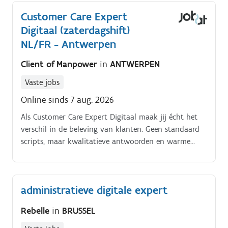
bestaat uit:. Het ondersteunen van klanten en
Customer Care Expert
kantoren via telefoon, e?mail en berichtenservice Het
Digitaal (zaterdagshift)
analyseren van vragen en het bieden van correcte
oplossingen rond installatie, configuratie en gebruik
NL/FR - Antwerpen
van de Argenta?app en Internetbankieren Het
Client of Manpower
in
ANTWERPEN
behandelen van vragen over rekeningen en kaarten
Het actief bijhouden van nieuwe producten,
Vaste jobs
systemen en digitale functionaliteiten Het detecteren
Online sinds 7 aug. 2026
van onderliggende klantbehoeften dankzij je sterk
luisterend oor Het begeleiden van klanten in digitale
Als Customer Care Expert Digitaal maak jij écht het
toepassingen of het doorverwijzen naar hun
verschil in de beleving van klanten. Geen standaard
kantoorhouder Het bijdragen aan je eigen groei, die
scripts, maar kwalitatieve antwoorden en warme
van de klantendienst en van Argenta
service.
administratieve digitale expert
Rebelle
in
BRUSSEL