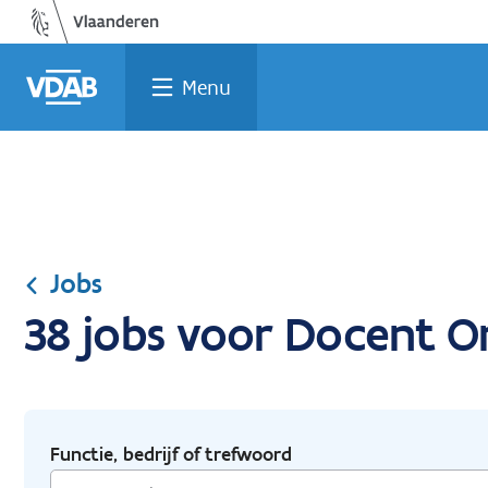
Ga
Vind
Vind
Welke
Terug
naar
een
een
job
naar
de
job
opleiding
past
home
Menu
inhoud
bij
mij?
Jobs
38 jobs voor Docent O
Functie, bedrijf of trefwoord