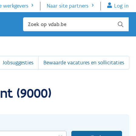
e werkgevers
Naar site partners
Log in
Sluiten
Jobsuggesties
Bewaarde vacatures en sollicitaties
nt (9000)