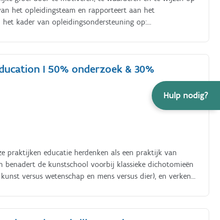
van het opleidingsteam en rapporteert aan het
n het kader van opleidingsondersteuning op:
or projecten in. onderzoek en/of dienstverlening, afgestemd
 Education I 50% onderzoek & 30%
Hulp nodig?
praktijken educatie herdenken als een praktijk van
ijn benadert de kunstschool voorbij klassieke dichotomieën
, kunst versus wetenschap en mens versus dier), en verkent
mtelijke en collectieve praktijken.