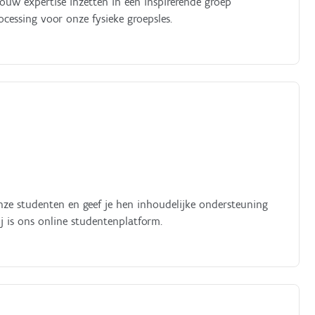
 jouw expertise inzetten in een inspirerende groep
cessing voor onze fysieke groepsles.
nze studenten en geef je hen inhoudelijke ondersteuning
j is ons online studentenplatform.