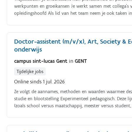
werkpunten en groeikansen Je werkt samen met collega’s 
opleidingshoofd Als lid van het team neem je ook taken i
vergaderingen, examentoezichten, e.d.m Je engageert je vo
op jouw expertise.
Doctor-assistent (m/v/x), Art, Society &
onderwijs
campus sint-lucas Gent
in
GENT
Tijdelijke jobs
Online sinds 1 jul. 2026
Ze volgt de aannames, methoden en waarden waarmee deze 
studie en blootstelling Experimenteel pedagogisch. Deze l
(zoals school versus maatschappij, meester versus student
hoe de (kunst)school vorm kan krijgen vanuit materiële, rui