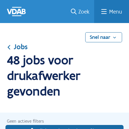
Ga
Vind
Vind
Welke
Terug
Zoek
Menu
naar
een
een
job
naar
de
job
opleiding
past
home
inhoud
bij
mij?
Snel naar
Jobs
48 jobs voor
drukafwerker
gevonden
Geen actieve filters