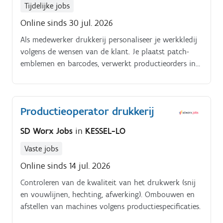
Tijdelijke jobs
Online sinds 30 jul. 2026
Als medewerker drukkerij personaliseer je werkkledij
volgens de wensen van de klant. Je plaatst patch-
emblemen en barcodes, verwerkt productieorders in
het ERP-systeem en zet bestellingen klaar voor
verzending Je werkt met collega’s samen, beheert de
stock en houdt de machines draaiende. Elke dag is
Productieoperator drukkerij
gevarieerd en je werk draagt bij aan veilige werkkledij
voor professionals Interesse? Solliciteer snel en maak
SD Worx Jobs
in
KESSEL-LO
het verschil!
Vaste jobs
Online sinds 14 jul. 2026
Controleren van de kwaliteit van het drukwerk (snij
en vouwlijnen, hechting, afwerking). Ombouwen en
afstellen van machines volgens productiespecificaties.