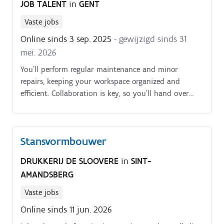
JOB TALENT
in
GENT
Vaste jobs
Online sinds 3 sep. 2025
- gewijzigd sinds 31
mei. 2026
You’ll perform regular maintenance and minor
repairs, keeping your workspace organized and
efficient. Collaboration is key, so you’ll hand over
tasks smoothly to your colleagues to maintain
seamless production.
Stansvormbouwer
DRUKKERIJ DE SLOOVERE
in
SINT-
AMANDSBERG
Vaste jobs
Online sinds 11 jun. 2026