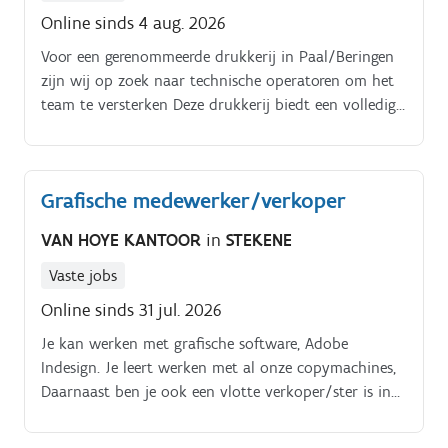
Online sinds 4 aug. 2026
Voor een gerenommeerde drukkerij in Paal/Beringen
zijn wij op zoek naar technische operatoren om het
team te versterken Deze drukkerij biedt een volledig
dienstenpakket aan: van prepress tot afterpress, in
zowel vellenoffset als heatset rotatiedruk. Alles
gebeurt onder één dak — efficiënt, professioneel en
Grafische medewerker/verkoper
met oog voor kwaliteit Je hebt een technische
knobbel én vindt het heerlijk om machines en robots
VAN HOYE KANTOOR
in
STEKENE
voor je te laten werken Dan is deze job echt jouw
playground Samen met 2 à 3 collega’s vorm je een
Vaste jobs
klein maar supersterk team dat onze magazines,
Online sinds 31 jul. 2026
catalogen en tijdschriften tot leven brengt Ben jij
Je kan werken met grafische software, Adobe
technisch onderlegd, nauwkeurig en klaar om mee te
Indesign. Je leert werken met al onze copymachines,
draaien in een moderne productieomgeving? Dan
Daarnaast ben je ook een vlotte verkoper/ster is in
maken we graag kennis met jou!
de afdeling kantoorbenodigdheden, gsm, kadootjes,
Flexibel zijn is een must.