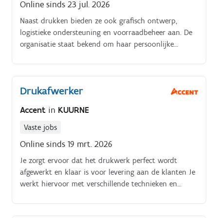
Online sinds 23 jul. 2026
Naast drukken bieden ze ook grafisch ontwerp,
logistieke ondersteuning en voorraadbeheer aan. De
organisatie staat bekend om haar persoonlijke
aanpak, oog voor detail en sterke servicegerichtheid.
Drukafwerker
Accent
in
KUURNE
Vaste jobs
Online sinds 19 mrt. 2026
Je zorgt ervoor dat het drukwerk perfect wordt
afgewerkt en klaar is voor levering aan de klanten Je
werkt hiervoor met verschillende technieken en
machines zoals snijden, vouwen, rillen en binden en
kan daarnaast ook verzamelen, kleven,…