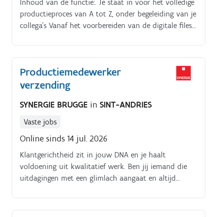
Inhoud van de functie:. Je staat in voor het volledige
productieproces van A tot Z, onder begeleiding van je
collega's Vanaf het voorbereiden van de digitale files
tot de productie door middel van verschillende
machines en de uiteindelijke montage van de
stansvorm Hierbij volg je het productieproces nauw
Productiemedewerker
op, om een hoge kwaliteit aan de klant te
verzending
garanderen Je zal de volgende middelen gebruiken:
lasersnijmachine, plooimachines, hamer, manuele
SYNERGIE BRUGGE
in
SINT-ANDRIES
plooibanken.
Vaste jobs
Online sinds 14 jul. 2026
Klantgerichtheid zit in jouw DNA en je haalt
voldoening uit kwalitatief werk. Ben jij iemand die
uitdagingen met een glimlach aangaat en altijd
mogelijkheden ziet?