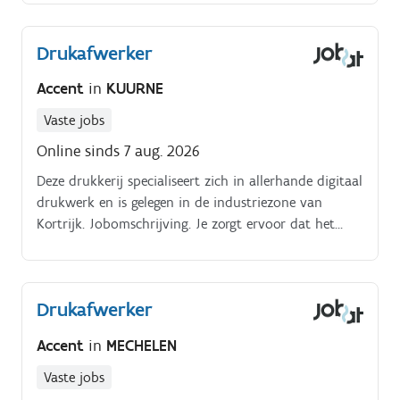
Drukafwerker
Accent
in
KUURNE
Vaste jobs
Online sinds 7 aug. 2026
Deze drukkerij specialiseert zich in allerhande digitaal
drukwerk en is gelegen in de industriezone van
Kortrijk. Jobomschrijving. Je zorgt ervoor dat het
drukwerk perfect wordt afgewerkt en klaar is voor
levering aan de klanten Je werkt hiervoor met
verschillende technieken en machines zoals snijden,
Drukafwerker
vouwen, rillen en binden en kan daarnaast ook
verzamelen, kleven,…
Accent
in
MECHELEN
Vaste jobs