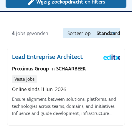
Wijzig zoekopdracht en filters
4
jobs gevonden
Sorteer op
Standaard
Lead Entreprise Architect
Proximus Group
in
SCHAARBEEK
Vaste jobs
Online sinds 11 jun. 2026
Ensure alignment between solutions, platforms, and
technologies across teams, domains, and initiatives.
Influence and guide development, infrastructure,
operations, and vendor teams in applying
architectural principles, without direct line authority.