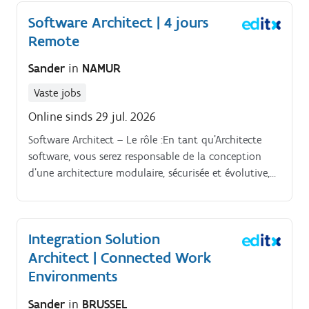
Software Architect | 4 jours
Remote
Sander
in
NAMUR
Vaste jobs
Online sinds 29 jul. 2026
Software Architect – Le rôle :En tant qu’Architecte
software, vous serez responsable de la conception
d’une architecture modulaire, sécurisée et évolutive,
intégrant des interfaces pilotées par l’IA et une
intégration fluide avec les équipements et systèmes
d’entreprise. Vous assurerez la maintenance et
Integration Solution
l’évolution de l’architecture en fonction des besoins
Architect | Connected Work
des utilisateurs, des performances et des exigences de
conformité.
Environments
Sander
in
BRUSSEL