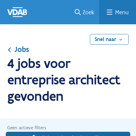
Ga
Vind
Vind
Welke
Terug
Zoek
Menu
naar
een
een
job
naar
de
job
opleiding
past
home
inhoud
bij
mij?
Snel naar
Jobs
4 jobs voor
entreprise architect
gevonden
Geen actieve filters