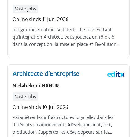
Vaste jobs
Online sinds 11 jun. 2026
Integration Solution Architect – Le rôle :En tant
qu’Integration Architect, vous jouerez un rôle clé
dans la conception, la mise en place et l’évolution
des architectures d’intégration entre la solution
principale et les systèmes clients (RH, gestion d’accès,
calendrier, etc.). Vous collaborerez étroitement avec
Architecte d’Entreprise
les équipes de développement, produit et client afin
d’assurer la cohérence technique et la robustesse des
Mielabelo
in
NAMUR
flux d’intégration.
Vaste jobs
Online sinds 10 jul. 2026
Paramétrer les infrastructures logicielles dans les
différents environnements (développement, test,
production. Supporter les développeurs sur les