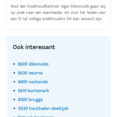
Voor een boekhoudkantoor regio Diksmuide gaan wij
op zoek naar een teamleader, dit voor het leiden van
een 12 tal collega boekhouders Dit kan iemand zijn
die reeds een eerste ervaring heeft in een gelijkaardige
functie of iemand die al een stevige ervaring heeft als
boekhouder en ambitie heeft om door te groeien!.
Goed nieuws dus ook voor junior profielen!.
Ook interessant
8600 diksmuide
8630 veurne
8400 oostende
8610 kortemark
8000 brugge
3530 houthalen deeltijds