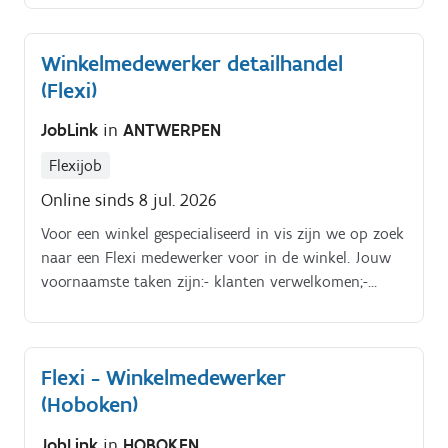
flexibasis om ons team te versterken!
Winkelmedewerker detailhandel
(Flexi)
JobLink
in
ANTWERPEN
Flexijob
Online sinds 8 jul. 2026
Voor een winkel gespecialiseerd in vis zijn we op zoek
naar een Flexi medewerker voor in de winkel. Jouw
voornaamste taken zijn:- klanten verwelkomen;-
klanten bedienen;- toonbank mooi presenteren
(hoofdtaak);- winkel op orde houden;- betalingen
ontvangen.
Flexi - Winkelmedewerker
(Hoboken)
JobLink
in
HOBOKEN