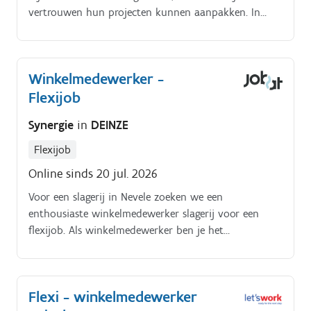
vertrouwen hun projecten kunnen aanpakken. In
deze rol zorg je ervoor dat de winkel een aangename
plek is voor zowel klanten als medewerkers.
Winkelmedewerker -
Flexijob
Synergie
in
DEINZE
Flexijob
Online sinds 20 jul. 2026
Voor een slagerij in Nevele zoeken we een
enthousiaste winkelmedewerker slagerij voor een
flexijob. Als winkelmedewerker ben je het
visitekaartje van de slagerij en zorg je ervoor dat
klanten steeds een vriendelijke en professionele
service krijgen.
Flexi - winkelmedewerker