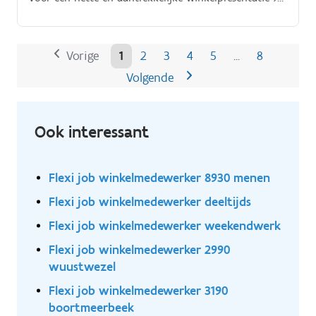
bedient de kassa en verwerkt betalingen correct Je
helpt bij het ontvangen en uitpakken van leveringen
Je draagt bij aan orde en netheid in de winkel Je
Vorige
1
2
3
4
5
8
…
springt bij waar nodig en werkt nauw samen met je
Volgende
collega's
Ook interessant
Flexi job winkelmedewerker 8930 menen
Flexi job winkelmedewerker deeltijds
Flexi job winkelmedewerker weekendwerk
Flexi job winkelmedewerker 2990
wuustwezel
Flexi job winkelmedewerker 3190
boortmeerbeek