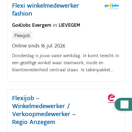
Flexi winkelmedewerker
klant te woord staan;- kassawerk.
fashion
Go4Jobs Evergem
in
LIEVEGEM
Flexijob
Online sinds 16 jul. 2026
Donderdag is jouw vaste werkdag. Je komt terecht in
een gezellige winkel waar teamwork, mode en
klanttevredenheid centraal staan. Je takenpakket
bestaat uit:. Je bedient de kassa en rekent aankopen
af met een glimlach.
Flexijob –
Hulp
Winkelmedewerker /
nodig
Verkoopmedewerker –
Regio Anzegem