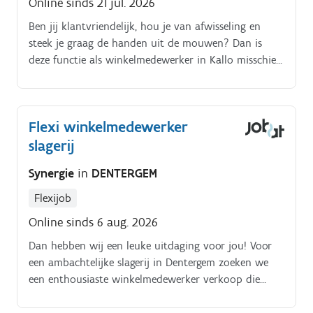
Online sinds 21 jul. 2026
Ben jij klantvriendelijk, hou je van afwisseling en
steek je graag de handen uit de mouwen? Dan is
deze functie als winkelmedewerker in Kallo misschien
iets voor jou Voor een gezellige supermarkt in Kallo
zijn we op zoek naar een enthousiaste medewerker
die mee zorgt voor een vlotte werking van de winkel
Flexi winkelmedewerker
Jouw taken:.
slagerij
Synergie
in
DENTERGEM
Flexijob
Online sinds 6 aug. 2026
Dan hebben wij een leuke uitdaging voor jou! Voor
een ambachtelijke slagerij in Dentergem zoeken we
een enthousiaste winkelmedewerker verkoop die
klanten graag verder helpt en mee zorgt voor een
verzorgde winkel.