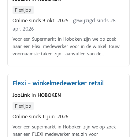
Flexijob
Online sinds 9 okt. 2025
- gewijzigd sinds 28
apr. 2026
Voor een Supermarkt in Hoboken zijn we op zoek
naar een Flexi medewerker voor in de winkel. Jouw
voornaamste taken zijn:- aanvullen van de
producten;- leveringen controleren;- bewaakt de
kwaliteit van de producten;- bewaakt de netheid van
de winkel;- plaatsen en opvolgen van bestellingen;-
Flexi - winkelmedewerker retail
klant te woord staan;- kassawerk.
JobLink
in
HOBOKEN
Flexijob
Online sinds 11 jun. 2026
Voor een supermarkt in Hoboken zijn we op zoek
naar een FLEXI medewerker met zin voor