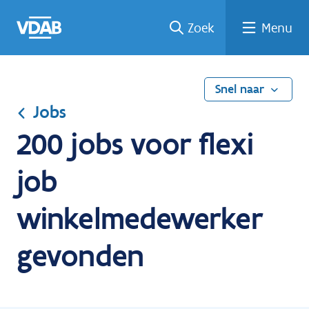
Ga
Vind
Vind
Welke
Terug
Zoek
Menu
naar
een
een
job
naar
de
job
opleiding
past
home
inhoud
bij
mij?
Snel naar
Jobs
200 jobs voor flexi
job
winkelmedewerker
gevonden