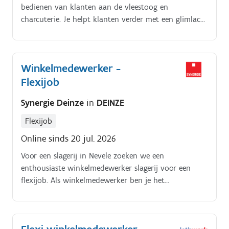
bedienen van klanten aan de vleestoog en
charcuterie. Je helpt klanten verder met een glimlach
en zorgt voor een nette presentatie van de
producten.
Winkelmedewerker -
Flexijob
Synergie Deinze
in
DEINZE
Flexijob
Online sinds 20 jul. 2026
Voor een slagerij in Nevele zoeken we een
enthousiaste winkelmedewerker slagerij voor een
flexijob. Als winkelmedewerker ben je het
visitekaartje van de slagerij en zorg je ervoor dat
klanten steeds een vriendelijke en professionele
service krijgen.