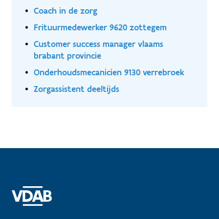
Coach in de zorg
Frituurmedewerker 9620 zottegem
Customer success manager vlaams
brabant provincie
Onderhoudsmecanicien 9130 verrebroek
Zorgassistent deeltijds