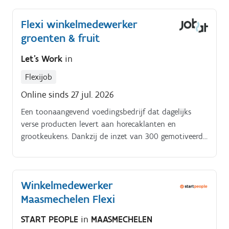
Flexi winkelmedewerker
groenten & fruit
Let's Work
in
Flexijob
Online sinds 27 jul. 2026
Een toonaangevend voedingsbedrijf dat dagelijks
verse producten levert aan horecaklanten en
grootkeukens. Dankzij de inzet van 300 gemotiveerde
medewerkers wordt elke dag opnieuw een
kwalitatieve en betrouwbare service gegarandeerd.
Winkelmedewerker
Maasmechelen Flexi
START PEOPLE
in
MAASMECHELEN