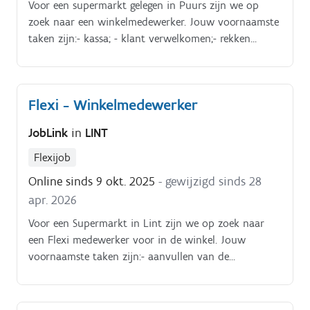
Voor een supermarkt gelegen in Puurs zijn we op
zoek naar een winkelmedewerker. Jouw voornaamste
taken zijn:- kassa; - klant verwelkomen;- rekken
aanvullen;- ordenen van artikelen.
Flexi - Winkelmedewerker
JobLink
in
LINT
Flexijob
Online sinds 9 okt. 2025
- gewijzigd sinds 28
apr. 2026
Voor een Supermarkt in Lint zijn we op zoek naar
een Flexi medewerker voor in de winkel. Jouw
voornaamste taken zijn:- aanvullen van de
producten;- leveringen controleren;- bewaakt de
kwaliteit van de producten;- bewaakt de netheid van
de winkel;- plaatsen en opvolgen van bestellingen;-