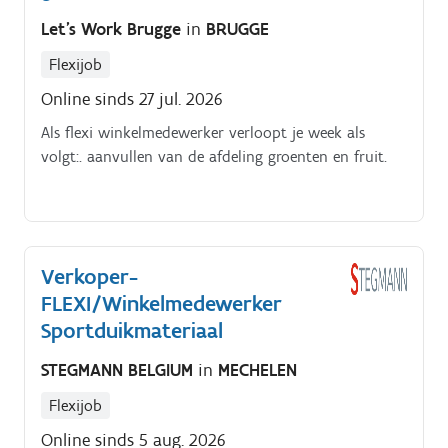
service en klantvriendelijkheid elke dag centraal
Let's Work Brugge
in
BRUGGE
staan.
Flexijob
Online sinds 27 jul. 2026
Als flexi winkelmedewerker verloopt je week als
volgt:. aanvullen van de afdeling groenten en fruit.
Verkoper-
FLEXI/Winkelmedewerker
Sportduikmateriaal
STEGMANN BELGIUM
in
MECHELEN
Flexijob
Online sinds 5 aug. 2026