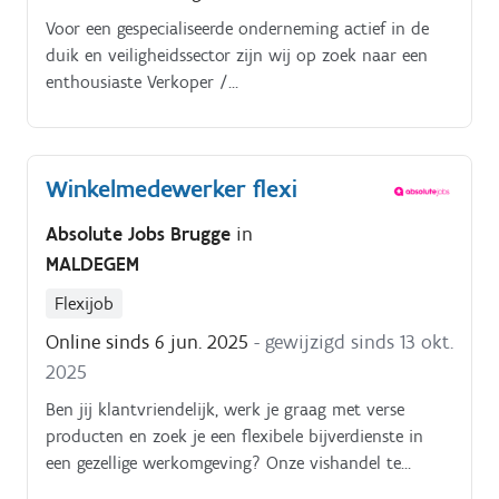
Voor een gespecialiseerde onderneming actief in de
duik en veiligheidssector zijn wij op zoek naar een
enthousiaste Verkoper /
Winkelmedewerker/FLEXIOnze klant is een
internationale speler met vestigingen in verschillende
Europese landen en is gespecialiseerd in de verkoop,
Winkelmedewerker flexi
het onderhoud en de herstelling van professioneel,
militair en sportduikmateriaal, evenals medische en
Absolute Jobs Brugge
in
life support systemen. Jouw taken Verdere
MALDEGEM
taken:Vullen van duikflessen voor klanten.
Flexijob
Online sinds 6 jun. 2025
- gewijzigd sinds 13 okt.
2025
Ben jij klantvriendelijk, werk je graag met verse
producten en zoek je een flexibele bijverdienste in
een gezellige werkomgeving? Onze vishandel te
Brugge is op zoek naar een winkelmedewerker op