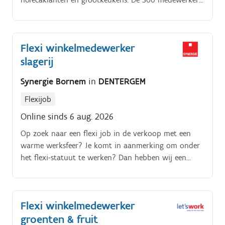
zorgen hier dag na dag samen voor.
Flexi winkelmedewerker
slagerij
Synergie Bornem
in
DENTERGEM
Flexijob
Online sinds 6 aug. 2026
Op zoek naar een flexi job in de verkoop met een
warme werksfeer? Je komt in aanmerking om onder
het flexi-statuut te werken? Dan hebben wij een
leuke uitdaging voor jou! Voor een ambachtelijke
slagerij in Dentergem zoeken we een enthousiaste
winkelmedewerker verkoop die klanten graag verder
Flexi winkelmedewerker
helpt en mee zorgt voor een verzorgde winkel Je
groenten & fruit
komt terecht in een familiaal team waar kwaliteit,