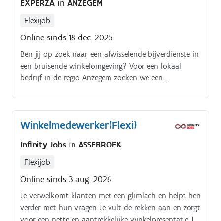
EXPERZA
in
ANZEGEM
Flexijob
Online sinds 18 dec. 2025
Ben jij op zoek naar een afwisselende bijverdienste in
een bruisende winkelomgeving? Voor een lokaal
bedrijf in de regio Anzegem zoeken we een
gemotiveerde flexi winkelmedewerker die van
aanpakken weet. Zet jouw commerciële flair in en
word het nieuwe gezicht van deze sfeervolle winkel.-
Winkelmedewerker(Flexi)
Je verwelkomt klanten en geeft deskundig
productadvies;- Je houdt de afdeling aantrekkelijk,
Infinity Jobs
in
ASSEBROEK
netjes en commercieel op orde;- Je beheert de
voorraad en voert bestellingen uit;- Je communiceert
Flexijob
prijzen en lopende promoties duidelijk naar de
Online sinds 3 aug. 2026
klant;- Je streeft bij elke verkoop naar maximale
Je verwelkomt klanten met een glimlach en helpt hen
klanttevredenheid.
verder met hun vragen Je vult de rekken aan en zorgt
voor een nette en aantrekkelijke winkelpresentatie Je