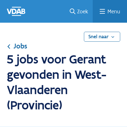
Ga
Vind
Vind
Welke
Terug
Zoek
Menu
naar
een
een
job
naar
de
job
opleiding
past
home
inhoud
bij
mij?
Snel naar
Jobs
5 jobs voor Gerant
gevonden in West-
Vlaanderen
(Provincie)