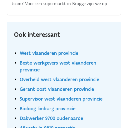
team? Voor een supermarkt in Brugge zijn we op
zoek naar een gedreven verantwoordelijke die de
dagelijkse werking in goede banen leidt Je staat in
voor het operationele beheer van de winkel en zorgt
ervoor dat bestellingen correct worden opgevolgd en
Ook interessant
verwerkt.
West vlaanderen provincie
Beste werkgevers west vlaanderen
provincie
Overheid west vlaanderen provincie
Gerant oost vlaanderen provincie
Supervisor west vlaanderen provincie
Bioloog limburg provincie
Dakwerker 9700 oudenaarde
Afwashulp 9810 nazareth