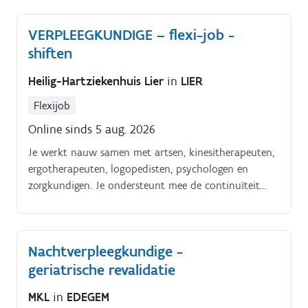
basiszorgverlening draag je als verpleegkundige de
(mede)verantwoordelijkheid voor de specifieke
VERPLEEGKUNDIGE – flexi-job -
verpleegkundige taken op de afdeling/leefgroepen
shiften
Binnen onze instelling ben je bereid om een specifiek
referentschap, aansluitend bij jouw professionele
Heilig-Hartziekenhuis Lier
in
LIER
interesses, op te nemen binnen een themagroep.
Flexijob
Online sinds 5 aug. 2026
Je werkt nauw samen met artsen, kinesitherapeuten,
ergotherapeuten, logopedisten, psychologen en
zorgkundigen. Je ondersteunt mee de continuïteit
van de zorg tijdens drukke periodes, vakanties en
onverwachte afwezigheden.
Nachtverpleegkundige -
geriatrische revalidatie
MKL
in
EDEGEM