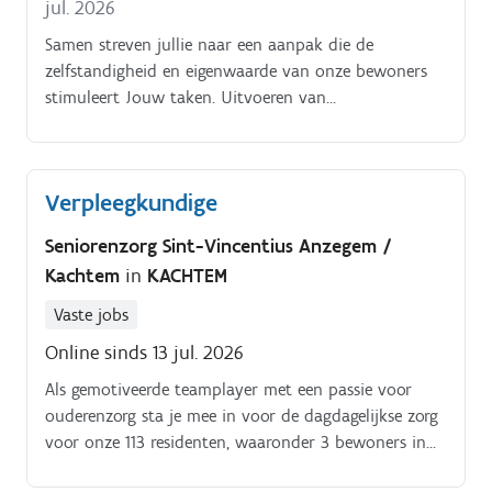
jul. 2026
Samen streven jullie naar een aanpak die de
zelfstandigheid en eigenwaarde van onze bewoners
stimuleert Jouw taken. Uitvoeren van
verpleegkundige handelingen en medicatiebeheer
volgens het zorgplan Opstellen en opvolgen van
individuele zorgplannen in overleg met het zorgteam
Verpleegkundige
Samenwerken met collega’s en andere zorgverleners
voor een integrale zorgervaring Registreren en
Seniorenzorg Sint-Vincentius Anzegem /
bijhouden van bewonersdossiers in het Elektronisch
Kachtem
in
KACHTEM
Patiëntendossier (EPD) Actief bijdragen aan een
warme en ondersteunende omgeving voor onze
Vaste jobs
bewoners Wie zoeken we?
Online sinds 13 jul. 2026
Als gemotiveerde teamplayer met een passie voor
ouderenzorg sta je mee in voor de dagdagelijkse zorg
voor onze 113 residenten, waaronder 3 bewoners in
kortverblijf Naast de participatie in de