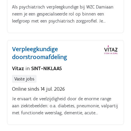
Als psychiatrisch verpleegkundige bij WZC Damiaan
neem je een gespecialiseerde rol op binnen een
leefgroep met een psychiatrisch zorgprofiel. Je
combineert verpleegkundige expertise met aandacht
voor mentale gezondheid en psychosociaal welzijn. Je
werkt nauw samen met collega’s en andere disciplines
Verpleegkundige
om bewoners structuur, veiligheid en gepaste
doorstroomafdeling
begeleiding te bieden. Je dagelijkse bezigheden
bestaan uit: je voert verpleegkundige handelingen uit
Vitaz
in
SINT-NIKLAAS
volgens de geldende richtlijnen;je begeleidt bewoners
met een psychiatrisch zorgprofiel in hun dagelijkse
Vaste jobs
functioneren;je observeert gedrag en signaleert
Online sinds 14 jul. 2026
veranderingen in mentaal welzijn;je werkt actief mee
aan het opstarten en uitbouwen van de leefgroep;je
Je ervaart de veelzijdigheid door de enorme range
stemt af met artsen, psychologen en andere
aan ziektebeelden: o.a. diabetes, pneumonie, valpartij
betrokken zorgverleners;je registreert correct en
met functionele weerslag, dementie, acute
draagt bij aan een geïntegreerd zorgplan.
verwardheid, CVA, oppuntstelling van
medicatie/therapie, revalidatie na een orthopedische