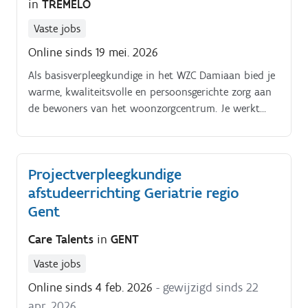
in
TREMELO
Vaste jobs
Online sinds 19 mei. 2026
Als basisverpleegkundige in het WZC Damiaan bied je
warme, kwaliteitsvolle en persoonsgerichte zorg aan
de bewoners van het woonzorgcentrum. Je werkt
binnen jouw wettelijk bevoegdheidskader en neemt
zelfstandig verantwoordelijkheid op in minder
complexe zorgsituaties.
Projectverpleegkundige
afstudeerrichting Geriatrie regio
Gent
Care Talents
in
GENT
Vaste jobs
Online sinds 4 feb. 2026
- gewijzigd sinds 22
apr. 2026