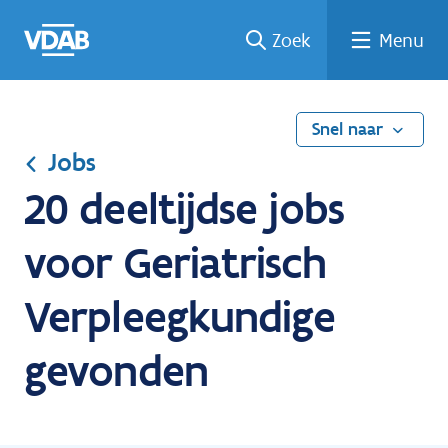
Ga
Vind
Vind
Welke
Terug
Zoek
Menu
naar
een
een
job
naar
de
job
opleiding
past
home
inhoud
bij
mij?
Snel naar
Jobs
20 deeltijdse jobs
voor Geriatrisch
Verpleegkundige
gevonden