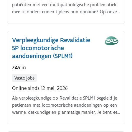
patiënten met een multipathologische problematiek
mee te ondersteunen tijdens hun opname? Op onze
afdeling acute geriatrie 1 zoeken we een vaste
weekendwaak.
Verpleegkundige Revalidatie
SP locomotorische
aandoeningen (SPLM1)
ZAS
in
Vaste jobs
Online sinds 12 mei. 2026
Als verpleegkundige op Revalidatie SPLM1 begeleid je
patiënten met locomotorische aandoeningen op een
warme, deskundige en planmatige manier. Je bent een
belangrijke schakel in hun herstel en bewaakt de
continuïteit van veilige, kwaliteitsvolle zorg.