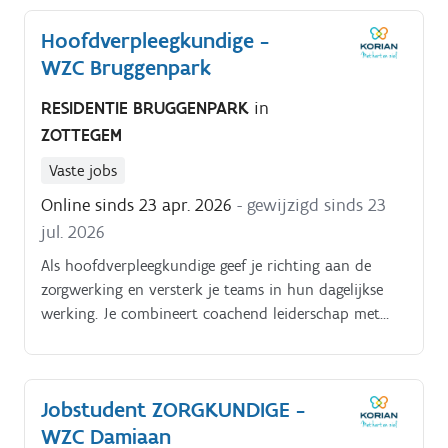
Hoofdverpleegkundige -
WZC Bruggenpark
RESIDENTIE BRUGGENPARK
in
ZOTTEGEM
Vaste jobs
Online sinds 23 apr. 2026
- gewijzigd sinds 23
jul. 2026
Als hoofdverpleegkundige geef je richting aan de
zorgwerking en versterk je teams in hun dagelijkse
werking. Je combineert coachend leiderschap met
organisatorisch inzicht en bewaakt kwaliteit en
continuïteit. Je staat dicht bij de werkvloer en zorgt
voor een stabiele, professionele zorgomgeving. Je
Jobstudent ZORGKUNDIGE -
dagelijkse bezigheden bestaan uit:het organiseren en
WZC Damiaan
coördineren van de dagelijkse werking;opstellen van