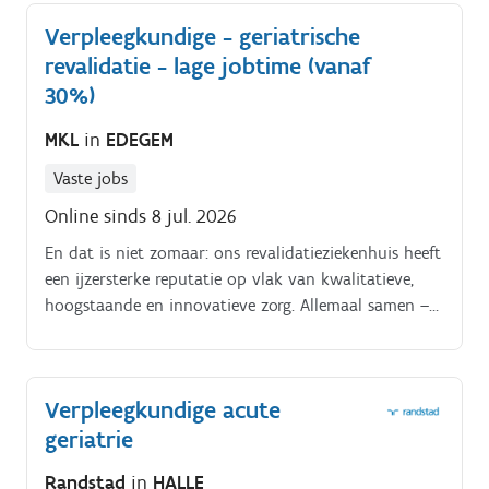
ingreep, abdominale en thoracale chirurgie,
Verpleegkundige - geriatrische
malnutritie en dehydratatie, hart en nierfalen,
revalidatie - lage jobtime (vanaf
urineweginfecties en vasculaire problematiek, Jouw
takenpakket als verpleegkundige : Je neemt na je
30%)
inwerkperiode de verantwoordelijkheid op voor de
MKL
in
EDEGEM
coördinatie én uitvoering van de zorg voor jouw
toegewezen patiënten.
Vaste jobs
Online sinds 8 jul. 2026
En dat is niet zomaar: ons revalidatieziekenhuis heeft
een ijzersterke reputatie op vlak van kwalitatieve,
hoogstaande en innovatieve zorg. Allemaal samen –
artsen, verpleegkundigen, zorgkundigen, therapeuten
enz.
Verpleegkundige acute
geriatrie
Randstad
in
HALLE