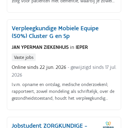
zorg voor patiënten met dementie, waarbij je zowel
de lichamelijke als psychosociale behoeften van de
patiënt en hun omgeving centraal stelt. Continuïteit
van zorg – Je zorgt voor de continuïteit van zorg
Verpleegkundige Mobiele Equipe
door duidelijke mondelinge besprekingen, schriftelijke
(50%) Cluster G en Sp
registraties en verpleegkundige transfertnota’s.
JAN YPERMAN ZIEKENHUIS
in
IEPER
Vaste jobs
Online sinds 22 jun. 2026
- gewijzigd sinds 17 jul.
2026
I.v.m. opname en ontslag, medische onderzoeken),
rapporteert, zowel mondeling als schriftelijk, over de
gezondheidstoestand, houdt het verpleegkundig
dossier actueel.
Jobstudent ZORGKUNDIGE -