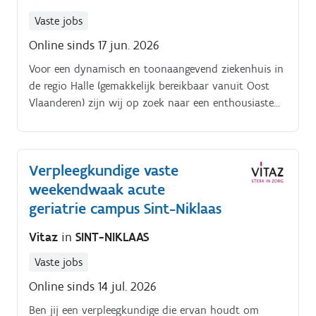
Vaste jobs
Online sinds 17 jun. 2026
Voor een dynamisch en toonaangevend ziekenhuis in
de regio Halle (gemakkelijk bereikbaar vanuit Oost
Vlaanderen) zijn wij op zoek naar een enthousiaste
en gedreven verpleegkundige voor de afdeling acute
geriatrie. Je komt terecht op een afdeling die zich
richt op een holistische en kwalitatieve zorg voor
Verpleegkundige vaste
oudere patiënten met uiteenlopende en complexe
weekendwaak acute
pathologieën.
geriatrie campus Sint-Niklaas
Vitaz
in
SINT-NIKLAAS
Vaste jobs
Online sinds 14 jul. 2026
Ben jij een verpleegkundige die ervan houdt om