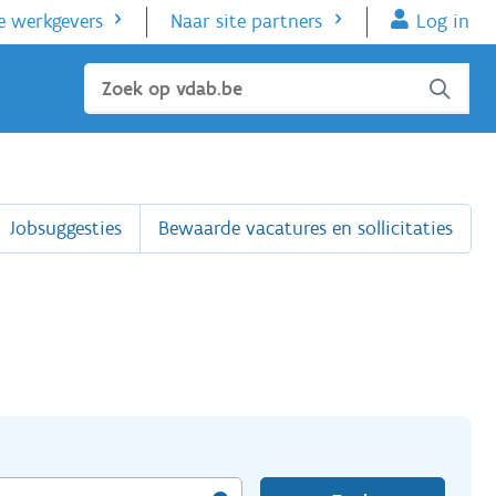
e werkgevers
Naar site partners
Log in
Sluiten
Jobsuggesties
Bewaarde vacatures en sollicitaties