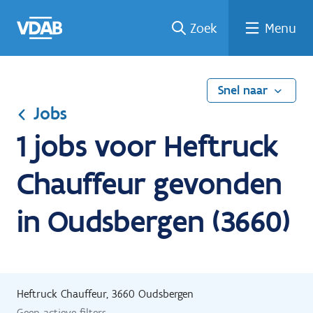
Ga
Vind
Vind
Welke
Terug
Zoek
Menu
naar
een
een
job
naar
de
job
opleiding
past
home
inhoud
bij
mij?
Snel naar
Jobs
1 jobs voor Heftruck
Chauffeur gevonden
in Oudsbergen (3660)
Heftruck Chauffeur, 3660 Oudsbergen
Geen actieve filters