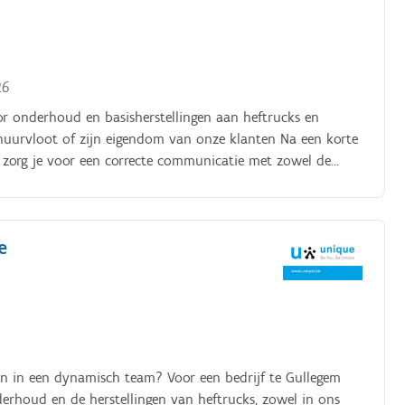
26
voor onderhoud en basisherstellingen aan heftrucks en
rhuurvloot of zijn eigendom van onze klanten Na een korte
n zorg je voor een correcte communicatie met zowel de
 van onderdelen Je werkt van thuis tot thuis, in eigen
g in je bestelwagen geplaatst Je hebt kennis van Diesel en
e
en in een dynamisch team? Voor een bedrijf te Gullegem
erhoud en de herstellingen van heftrucks, zowel in ons