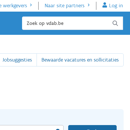
e werkgevers
Naar site partners
Log in
Sluiten
Jobsuggesties
Bewaarde vacatures en sollicitaties