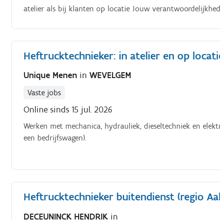
atelier als bij klanten op locatie Jouw verantwoordelijkh
heftrucks en werkmaterieel Diagnoses stellen met behulp
hydrauliek, dieseltechniek en elektro Herstellingen bij kla
Heftrucktechnieker: in atelier en op locati
Unique Menen
in
WEVELGEM
Vaste jobs
Online sinds 15 jul. 2026
Werken met mechanica, hydrauliek, dieseltechniek en elektr
een bedrijfswagen).
Heftrucktechnieker buitendienst (regio Aal
DECEUNINCK HENDRIK
in