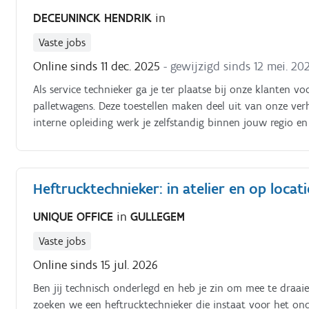
DECEUNINCK HENDRIK
in
Vaste jobs
Online sinds 11 dec. 2025
- gewijzigd sinds 12 mei. 20
Als service technieker ga je ter plaatse bij onze klanten 
palletwagens. Deze toestellen maken deel uit van onze ve
interne opleiding werk je zelfstandig binnen jouw regio e
klant als de planning omtrent herstellingen en bestellingen
regio, tijdens daguren Onderdelen worden met nachtleverin
LPG motoren Basiskennis van elektrische kringen is vereist.
Heftrucktechnieker: in atelier en op locati
UNIQUE OFFICE
in
GULLEGEM
Vaste jobs
Online sinds 15 jul. 2026
Ben jij technisch onderlegd en heb je zin om mee te draai
zoeken we een heftrucktechnieker die instaat voor het ond