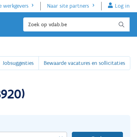
e werkgevers
Naar site partners
Log in
Sluiten
Jobsuggesties
Bewaarde vacatures en sollicitaties
3920)