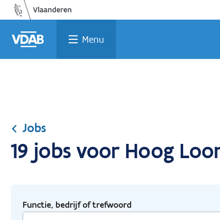
Ga
Vind
Vind
Welke
Terug
naar
een
een
job
naar
de
job
opleiding
past
home
Menu
inhoud
bij
mij?
Jobs
19 jobs voor Hoog Loo
Functie, bedrijf of trefwoord