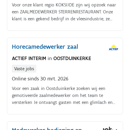
Voor onze klant regio KOKSIJDE zijn wij opzoek naar
een ZAALMEDEWERKER STERRENRESTAURANT. Onze
klant is een gekend bedrijf in de vleesindustrie, ze
bieden kwaliteitsvol vlees aan particulieren maar ook
aan grootwarenhuizen. Ze hebben ook meerdere
restaurants waarvan één restaurant die ook een
Horecamedewerker zaal
Michelin ster heeft! Als ZAALMEDEWERKER
STERRENRESTAURANT regio KOKSIJDE behoren
ACTIEF INTERIM
in
OOSTDUINKERKE
onderstaand tot je takenpakket:Je verwelkomt en
bedient gasten met een professionele en gastvrije
Vaste jobs
service;Je ondersteunt zowel de zaal als de bar waar
Online sinds 30 mrt. 2026
nodig;Je zorgt voor een vlot en verzorgd verloop van
Voor een zaak in Oostduinkerke zoeken wij een
de service;Je werkt nauw samen met je collega's om
gemotiveerde zaalmedewerker om het team te
een optimale gastbeleving te creëren;Je rekent correct
versterken Je ontvangt gasten met een glimlach en
de bestellingen af;Je draagt bij aan de hoge
zorgt voor een warm welkom. Opnemen van
kwaliteits- en servicenormen waarvoor dit restaurant
bestellingen en bedienen van eten en dranken.
bekendstaat.