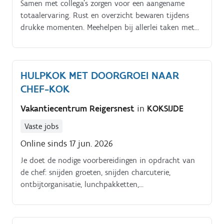
Samen met collega's zorgen voor een aangename
totaalervaring. Rust en overzicht bewaren tijdens
drukke momenten. Meehelpen bij allerlei taken met
aandacht voor detail
HULPKOK MET DOORGROEI NAAR
CHEF-KOK
Vakantiecentrum Reigersnest
in
KOKSIJDE
Vaste jobs
Online sinds 17 jun. 2026
Je doet de nodige voorbereidingen in opdracht van
de chef: snijden groeten, snijden charcuterie,
ontbijtorganisatie, lunchpakketten,
maaltijdbereidingen, Je ontvangt bestellingen en
controleert + volgt administratieve taken in
opdracht van de chef. Je bent primair