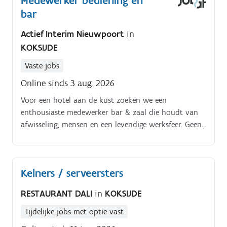
Medewerker bediening en
bar
Actief Interim Nieuwpoort
in
KOKSIJDE
Vaste jobs
Online sinds 3 aug. 2026
Voor een hotel aan de kust zoeken we een
enthousiaste medewerker bar & zaal die houdt van
afwisseling, mensen en een levendige werksfeer. Geen
stijve bedoening hier — wel een dynamisch team,
leuke vibes en gasten die dankzij jou met een
glimlach buitenwandelen.
Kelners / serveersters
RESTAURANT DALI
in
KOKSIJDE
Tijdelijke jobs met optie vast