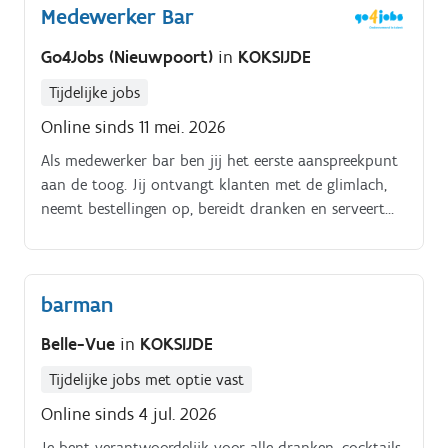
Medewerker Bar
verantwoordelijk voor het opvolgen van HACCP
richtlijnen: datums controleren, leveringen
Go4Jobs (Nieuwpoort)
in
KOKSIJDE
organiseren, etiketteringen nadeloos opvolgen,
poetsen en hygiëne waarborgen.
Tijdelijke jobs
Online sinds 11 mei. 2026
Als medewerker bar ben jij het eerste aanspreekpunt
aan de toog. Jij ontvangt klanten met de glimlach,
neemt bestellingen op, bereidt dranken en serveert
deze vlot.
barman
Belle-Vue
in
KOKSIJDE
Tijdelijke jobs met optie vast
Online sinds 4 jul. 2026
Je bent verantwoordelijk voor alle dranken, cocktails,