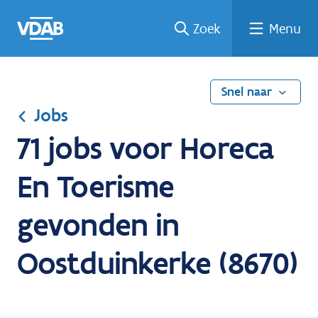
Ga
Vind
Vind
Welke
Terug
Zoek
Menu
naar
een
een
job
naar
de
job
opleiding
past
home
inhoud
bij
mij?
Snel naar
Jobs
71 jobs voor Horeca
En Toerisme
gevonden in
Oostduinkerke (8670)