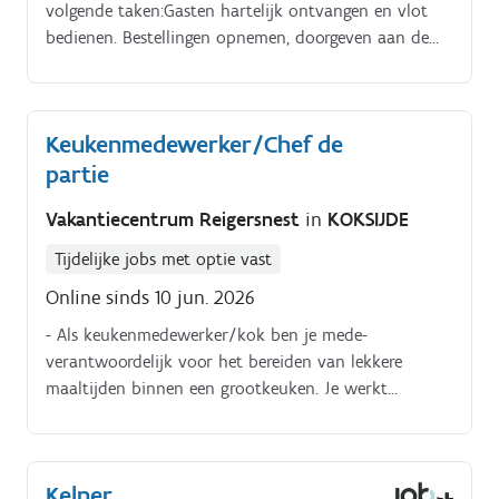
volgende taken:Gasten hartelijk ontvangen en vlot
bedienen. Bestellingen opnemen, doorgeven aan de
bar/keuken en serveren met oog voor detail.
Keukenmedewerker/Chef de
partie
Vakantiecentrum Reigersnest
in
KOKSIJDE
Tijdelijke jobs met optie vast
Online sinds 10 jun. 2026
- Als keukenmedewerker/kok ben je mede-
verantwoordelijk voor het bereiden van lekkere
maaltijden binnen een grootkeuken. Je werkt
gerechten af alvorens ze worden geserveerd op
instructie van de chef. Je doet de nodige
voorbereidingen in opdracht van de chef: snijden
Kelner
groeten, snijden charcuterie, ontbijtorganisatie,