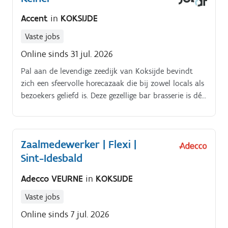
lunchpakketten, etc, - Je ontvangt bestellingen en
Accent
in
KOKSIJDE
controleert + volgt administratieve taken in
opdracht van de chef. Je bent primair
Vaste jobs
verantwoordelijk voor het opvolgen van HACCP-
Online sinds 31 jul. 2026
richtlijnen (datums controleren, leveringen
Pal aan de levendige zeedijk van Koksijde bevindt
organiseren, etiketteringen nadeloos opvolgen,
zich een sfeervolle horecazaak die bij zowel locals als
poetsen en hygiëne waarborgen
bezoekers geliefd is. Deze gezellige bar brasserie is dé
hotspot voor iedereen die zin heeft in een
ontspannen drankje, een lekker hapje of samen wil
genieten van sportwedstrijden op groot scherm.
Zaalmedewerker | Flexi |
Sint-Idesbald
Adecco VEURNE
in
KOKSIJDE
Vaste jobs
Online sinds 7 jul. 2026