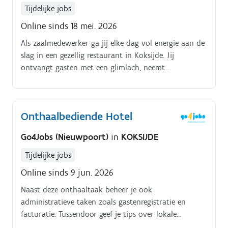
Tijdelijke jobs
Online sinds 18 mei. 2026
Als zaalmedewerker ga jij elke dag vol energie aan de
slag in een gezellig restaurant in Koksijde. Jij
ontvangt gasten met een glimlach, neemt
bestellingen op, serveert dranken en gerechten en
springt bij aan de bar wanneer nodig.
Onthaalbediende Hotel
Go4Jobs (Nieuwpoort)
in
KOKSIJDE
Tijdelijke jobs
Online sinds 9 jun. 2026
Naast deze onthaaltaak beheer je ook
administratieve taken zoals gastenregistratie en
facturatie. Tussendoor geef je tips over lokale
activiteiten en help je collega's waar nodig.