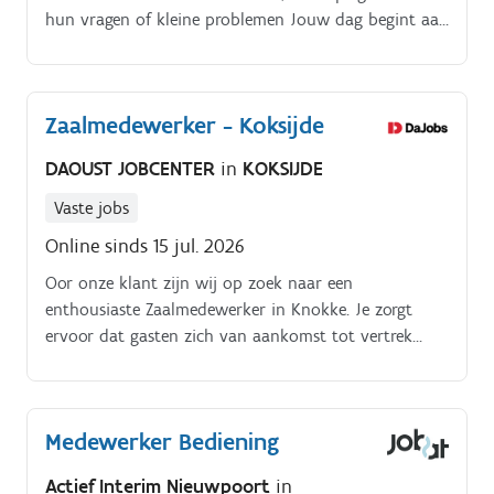
hun vragen of kleine problemen Jouw dag begint aan
de receptie, waar je gasten verwelkomt en hun
verblijf aangenaam maakt. Je controleert reservaties,
doet administratieve taken, en werkt samen met
Zaalmedewerker - Koksijde
collega's uit het schoonmaakteam en de horeca om
alles vlekkeloos te laten verlopen.
DAOUST JOBCENTER
in
KOKSIJDE
Vaste jobs
Online sinds 15 jul. 2026
Oor onze klant zijn wij op zoek naar een
enthousiaste Zaalmedewerker in Knokke. Je zorgt
ervoor dat gasten zich van aankomst tot vertrek
welkom voelen en draagt bij aan een professionele,
warme en vlotte service.
Medewerker Bediening
Actief Interim Nieuwpoort
in