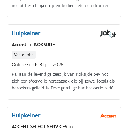
neemt bestellingen op en bedient eten en dranken
aan tafel.
Hulpkelner
Accent
in
KOKSIJDE
Vaste jobs
Online sinds 31 jul. 2026
Pal aan de levendige zeedijk van Koksijde bevindt
zich een sfeervolle horecazaak die bij zowel locals als
bezoekers geliefd is. Deze gezellige bar brasserie is dé
hotspot voor iedereen die zin heeft in een
ontspannen drankje, een lekker hapje of samen wil
genieten van sportwedstrijden op groot scherm.
Hulpkelner
ACCENT SELECT SERVICES
in