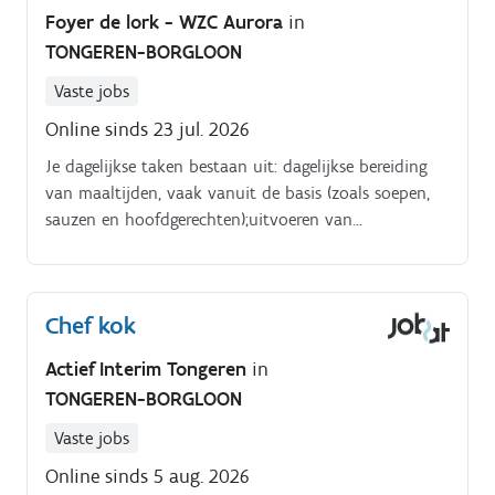
Foyer de lork - WZC Aurora
in
TONGEREN-BORGLOON
Vaste jobs
Online sinds 23 jul. 2026
Je dagelijkse taken bestaan uit: dagelijkse bereiding
van maaltijden, vaak vanuit de basis (zoals soepen,
sauzen en hoofdgerechten);uitvoeren van
voorbereidingen voor de volgende dag;klaarmaken
van ontbijtkarren;ondersteunen bij
menuvoorbereiding en afstemming samen met de
Chef kok
chef kok en andere huizen;meewerken aan een vlotte
maaltijdbedeling in samenwerking met de logistieke
Actief Interim Tongeren
in
dienst naar afdelingen en
TONGEREN-BORGLOON
assistentiewoningen;bewaken van kwaliteit en
voedselveiligheid in alle bereidingen. Als kok maak je
Vaste jobs
deel uit van het facilitaire team en werk je onder
Online sinds 5 aug. 2026
leiding van de chef kok.