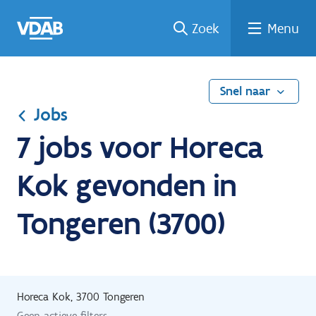
Ga
Vind
Vind
Welke
Terug
Zoek
Menu
naar
een
een
job
naar
de
job
opleiding
past
home
inhoud
bij
mij?
Snel naar
Jobs
7 jobs voor Horeca
Kok gevonden in
Tongeren (3700)
Horeca Kok, 3700 Tongeren
Geen actieve filters