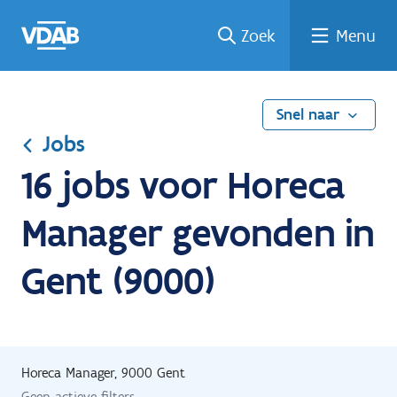
Ga
Vind
Vind
Welke
Terug
Zoek
Menu
naar
een
een
job
naar
de
job
opleiding
past
home
inhoud
bij
mij?
Snel naar
Jobs
16 jobs voor Horeca
Manager gevonden in
Gent (9000)
Horeca Manager, 9000 Gent
Geen actieve filters