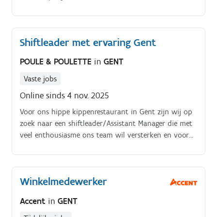
Shiftleader met ervaring Gent
POULE & POULETTE
in
GENT
Vaste jobs
Online sinds 4 nov. 2025
Voor ons hippe kippenrestaurant in Gent zijn wij op
zoek naar een shiftleader/Assistant Manager die met
veel enthousiasme ons team wil versterken en voor
wie het een passie is dat de beste klantenservice
wordt gegeven en onze klanten buiten gaan met een
grote glimlach zodat zij ons restaurant aanbevelen in
Winkelmedewerker
hun vriendenkring en met plezier terug komen naar
ons restaurant Wij streven naar gelijke kansen voor
Accent
in
GENT
iedereen en hanteren een competentiegerichte
selectieprocedure waar alle gekwalificeerde