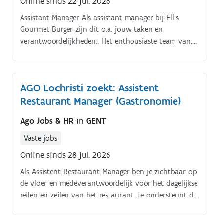
Online sinds 22 jul. 2026
Assistant Manager Als assistant manager bij Ellis
Gourmet Burger zijn dit o.a. jouw taken en
verantwoordelijkheden:. Het enthousiaste team van.
Ellis Gourmet Burger regio GENT is op zoek naar een.
AGO Lochristi zoekt: Assistent
Restaurant Manager (Gastronomie)
Ago Jobs & HR
in
GENT
Vaste jobs
Online sinds 28 jul. 2026
Als Assistent Restaurant Manager ben je zichtbaar op
de vloer en medeverantwoordelijk voor het dagelijkse
reilen en zeilen van het restaurant. Je ondersteunt de
Restaurant Manager in het aansturen van het team,
bewaakt de servicekwaliteit en zorgt dat elke service