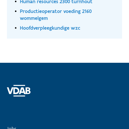
Human resources 2300 turnhout
Productieoperator voeding 2160
wommelgem
Hoofdverpleegkundige wzc
Jobs