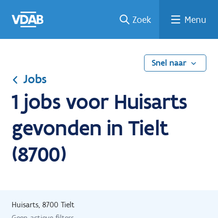
Ga
Vind
Vind
Welke
Terug
Zoek
Menu
naar
een
een
job
naar
de
job
opleiding
past
home
inhoud
bij
mij?
Snel naar
Jobs
1 jobs voor Huisarts
gevonden in Tielt
(8700)
Huisarts, 8700 Tielt
Geen actieve filters