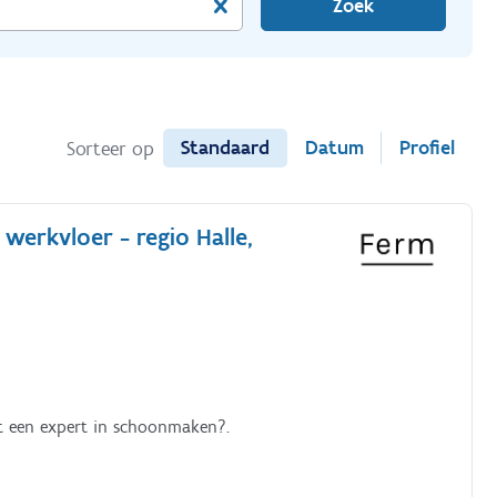
Zoek
Standaard
Datum
Profiel
Sorteer op
werkvloer - regio Halle,
t een expert in schoonmaken?.