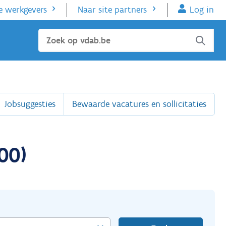
e werkgevers
Naar site partners
Log in
Sluiten
Jobsuggesties
Bewaarde vacatures en sollicitaties
00)