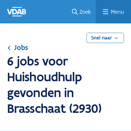
Ga
Vind
Vind
Welke
Terug
Zoek
Menu
naar
een
een
job
naar
de
job
opleiding
past
home
inhoud
bij
mij?
Snel naar
Jobs
6 jobs voor
Huishoudhulp
gevonden in
Brasschaat (2930)