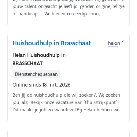
jouw talent ongeacht je leeftijd, gender, origine, religie
of handicap, … We bieden een eerlijk loon,
persoonlijke begeleiding, waardevolle coaching en
opleidingen die perfect bij jou passen Dankzij de
inzet van onze fantastische medewerkers brengen we
Huishoudhulp in Brasschaat
huishoudens op orde.
Helan Huishoudhulp
in
BRASSCHAAT
Dienstenchequebaan
Online sinds 18 mrt. 2026
Ben jij de huishoudhulp die wij zoeken?. We zoeken
jou, als;. Bekijk onze vacature van ‘thuisstrijkpunt’.
Dit maakt je job zo waardevol:Bij Helan hebben we
een brede kijk op werk.