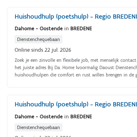
Huishoudhulp (poetshulp) - Regio BREDENE
Dahome - Oostende
in
BREDENE
Dienstenchequebaan
Online sinds 22 jul. 2026
Zoek je een zinvolle en flexibele job, met menselijk conta
het juiste adres Bij Da. Home (voormalig Daoust Diensten
huishoudhulpen die comfort en rust willen brengen in de ge
algemeen onderhoud van woningen (schoonmaak, opruimen,
en behoeften van elk gezin Breng je je professionalitei
omgeving te creëren
Huishoudhulp (poetshulp) - Regio BREDENE
Dahome - Oostende
in
BREDENE
Dienstenchequebaan