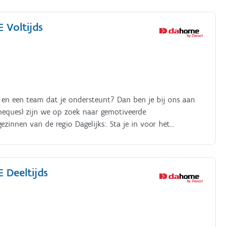
 Voltijds
ct en een team dat je ondersteunt? Dan ben je bij ons aan
cheques) zijn we op zoek naar gemotiveerde
zinnen van de regio Dagelijks:. Sta je in voor het
 was en strijk, enz.) Houd je rekening met de gewoonten
t en goede humeur mee om een aangename en vertrouwde
 Deeltijds