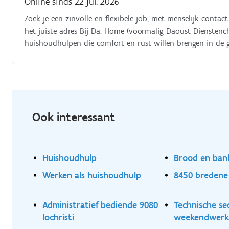
Online sinds 22 jul. 2026
Zoek je een zinvolle en flexibele job, met menselijk conta
het juiste adres Bij Da. Home (voormalig Daoust Diensten
huishoudhulpen die comfort en rust willen brengen in de ge
algemeen onderhoud van woningen (schoonmaak, opruimen,
en behoeften van elk gezin Breng je je professionalitei
omgeving te creëren
Ook interessant
Huishoudhulp
Brood en ban
Werken als huishoudhulp
8450 bredene
Administratief bediende 9080
Technische se
lochristi
weekendwer