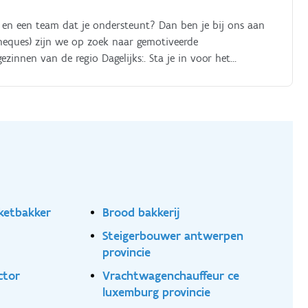
ct en een team dat je ondersteunt? Dan ben je bij ons aan
cheques) zijn we op zoek naar gemotiveerde
zinnen van de regio Dagelijks:. Sta je in voor het
 was en strijk, enz.) Houd je rekening met de gewoonten
t en goede humeur mee om een aangename en vertrouwde
ketbakker
Brood bakkerij
Steigerbouwer antwerpen
provincie
ctor
Vrachtwagenchauffeur ce
k
luxemburg provincie