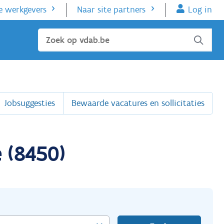
e werkgevers
Naar site partners
Log in
Sluiten
Jobsuggesties
Bewaarde vacatures en sollicitaties
 (8450)