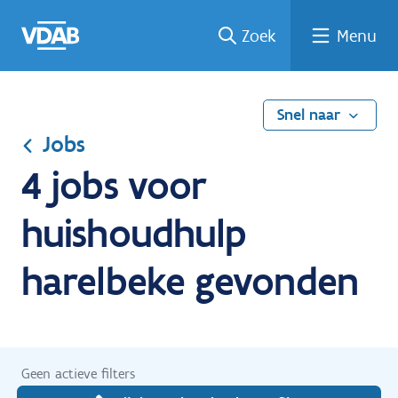
Ga
Vind
Vind
Welke
Terug
Zoek
Menu
naar
een
een
job
naar
de
job
opleiding
past
home
inhoud
bij
mij?
Snel naar
Jobs
4 jobs voor
huishoudhulp
harelbeke gevonden
Geen actieve filters