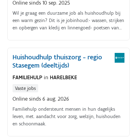
Online sinds 10 sep. 2025
doenkinderen brengen naar hobbies op
Wil je graag een duurzame job als huishoudhulp bij
woensdagnamiddag
een warm gezin? Dit is je jobinhoud:- wassen, strijken
en opbergen van kledij en linnengoed- poetsen van
de woning en onderhouden van alle ruimtes- kasten
en opbergruimtes ordelijk houden- sporadisch een
maaltijd koken of taarten bakken voor de kinderen
Huishoudhulp thuiszorg - regio
(als je dat graag doet)- wekelijkse boodschappen
Stasegem (deeltijds)
doen- kinderen brengen naar hobbies op
woensdagnamiddag
FAMILIEHULP
in
HARELBEKE
Vaste jobs
Online sinds 6 aug. 2026
Familiehulp ondersteunt mensen in hun dagelijks
leven, met. aandacht voor zorg, welzijn, huishouden
en schoonmaak.