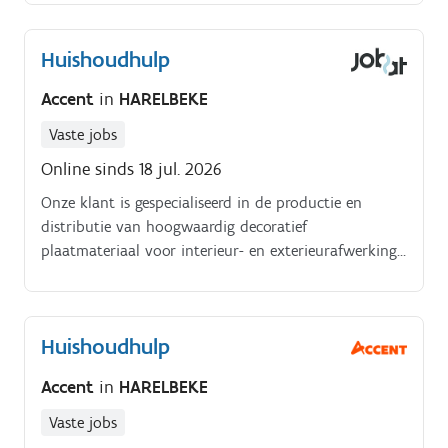
Huishoudhulp
Accent
in
HARELBEKE
Vaste jobs
Online sinds 18 jul. 2026
Onze klant is gespecialiseerd in de productie en
distributie van hoogwaardig decoratief
plaatmateriaal voor interieur- en exterieurafwerking
en is gelegen in Harelbeke. Voor het ondernemersgezin
zal jij als huishoudhulp een zeer belangrijke schakel
zijn. Jobomschrijvingwassen, strijken en opbergen
Huishoudhulp
van kledij en linnengoedpoetsen van de woning en
onderhouden van alle ruimteskasten en
Accent
in
HARELBEKE
opbergruimtes ordelijk houdensporadisch een
maaltijd koken of taarten bakken voor de kinderen
Vaste jobs
(als je dat graag doet)wekelijkse boodschappen