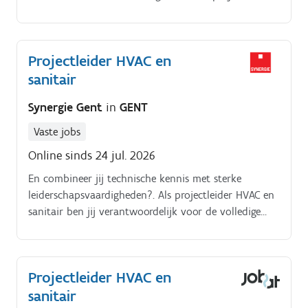
hebt een talent voor het onderhandelen over
contractvoorwaarden met klanten, onderaannemers
en leveranciers, en zorgt ervoor dat alle partijen
Projectleider HVAC en
voldoen aan hun contractuele verplichtingen.
sanitair
Synergie Gent
in
GENT
Vaste jobs
Online sinds 24 jul. 2026
En combineer jij technische kennis met sterke
leiderschapsvaardigheden?. Als projectleider HVAC en
sanitair ben jij verantwoordelijk voor de volledige
opvolging van projecten.
Projectleider HVAC en
sanitair