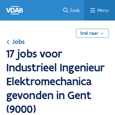
Ga
Vind
Vind
Welke
Terug
Zoek
Menu
naar
een
een
job
naar
de
job
opleiding
past
home
inhoud
bij
mij?
Snel naar
Jobs
17 jobs voor
Industrieel Ingenieur
Elektromechanica
gevonden in Gent
(9000)