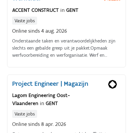
dossier;Deelnemen aan werfvergaderingen en eerste
ACCENT CONSTRUCT
in
GENT
aanspreekpunt op de werf;Oog voor de veiligheids en
kwaliteitsregels op de werf.
Vaste jobs
Online sinds 4 aug. 2026
Onderstaande taken en verantwoordelijkheden zijn
slechts een gebalde greep uit je pakket:Opmaak
werfvoorbereiding en werforganisatie. Werf en
personeelsplanning en rapportage van de voortgang
van het project;Aansturing van meerdere ploegen in
overleg met ploegbaas;Administratief beheer van de
Project Engineer | Magazijn
werf: van vergunningen tot as built
dossier;Deelnemen aan werfvergaderingen en eerste
Lagom Engineering Oost-
aanspreekpunt op de werf;Oog voor de veiligheids en
Vlaanderen
in
GENT
kwaliteitsregels op de werf.
Vaste jobs
Online sinds 8 apr. 2026