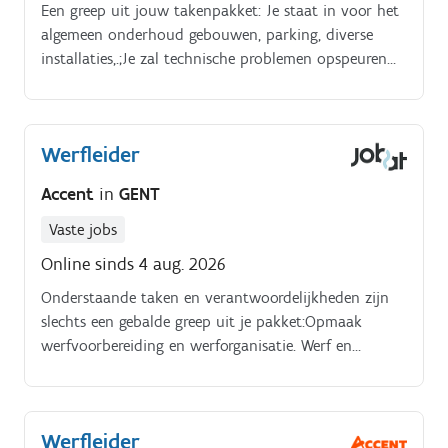
Een greep uit jouw takenpakket: Je staat in voor het
algemeen onderhoud gebouwen, parking, diverse
installaties,.;Je zal technische problemen opspeuren
en herstellen/oplossen( van machines, installaties);Je
staat in voor de verschillende milieunormen en
vergunningen;Je staat in voor het algemeen
Werfleider
onderhouds en preventieplan; Je rapporteert aan de
meestergast;.
Accent
in
GENT
Vaste jobs
Online sinds 4 aug. 2026
Onderstaande taken en verantwoordelijkheden zijn
slechts een gebalde greep uit je pakket:Opmaak
werfvoorbereiding en werforganisatie. Werf en
personeelsplanning en rapportage van de voortgang
van het project;Aansturing van meerdere ploegen in
overleg met ploegbaas;Administratief beheer van de
Werfleider
werf: van vergunningen tot as built