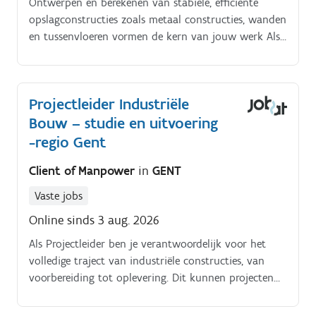
Ontwerpen en berekenen van stabiele, efficiënte
opslagconstructies zoals metaal constructies, wanden
en tussenvloeren vormen de kern van jouw werk Als
project engineer neem je de leiding over het volledige
projectverloop: van bestelling en technische
uitwerking tot opvolging van de montageplanning
Projectleider Industriële
Verkopers en monteurs kunnen bij jou terecht voor
Bouw – studie en uitvoering
technische input die helder, toepasbaar en
oplossingsgericht is In nauwe samenwerking met
-regio Gent
collega's uit engineering, productie en planning zorg
Client of Manpower
in
GENT
je voor een feilloze uitvoering Dankzij jouw kritische
blik help je processen, werkwijzen en technische
Vaste jobs
standaarden continu te verbeteren
Online sinds 3 aug. 2026
Als Projectleider ben je verantwoordelijk voor het
volledige traject van industriële constructies, van
voorbereiding tot oplevering. Dit kunnen projecten
i.k.v.