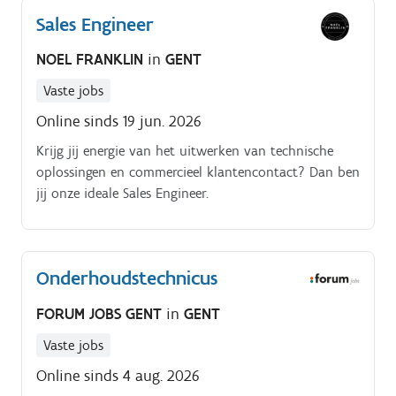
takenpakket bestaat uit: Ontwerpen en uittekenen
Sales Engineer
van technische oplossingen Uitwerken van
tekeningen, rekening houdend met de technische
NOEL FRANKLIN
in
GENT
mogelijkheden, kwaliteit, budget,
Vaste jobs
Online sinds 19 jun. 2026
Krijg jij energie van het uitwerken van technische
oplossingen en commercieel klantencontact? Dan ben
jij onze ideale Sales Engineer.
Onderhoudstechnicus
FORUM JOBS GENT
in
GENT
Vaste jobs
Online sinds 4 aug. 2026