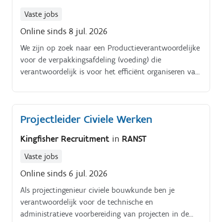
Vaste jobs
Online sinds 8 jul. 2026
We zijn op zoek naar een Productieverantwoordelijke
voor de verpakkingsafdeling (voeding) die
verantwoordelijk is voor het efficiënt organiseren van
het verpakkingsproces. In deze rol zorg je ervoor dat
klantorders tijdig, in de juiste hoeveelheid en met de
juiste kwaliteit worden geleverd. Jouw voornaamste
Projectleider Civiele Werken
taken zijn:- organiseren en verbeteren van het
verpakkingsproces.- deelname aan S&OP-planning;-
Kingfisher Recruitment
in
RANST
implementeren van kwaliteits-, veiligheids- en
hygiënestandaarden;- samenwerken met de
Vaste jobs
technische dienst voor onderhoud en optimalisatie
Online sinds 6 jul. 2026
van het machinepark;- opleiden van operators en
Als projectingenieur civiele bouwkunde ben je
leidinggeven aan een team van 18 medewerkers.
verantwoordelijk voor de technische en
administratieve voorbereiding van projecten in de