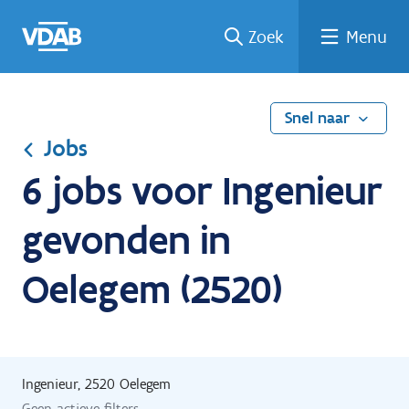
Ga
Vind
Vind
Welke
Terug
Zoek
Menu
naar
een
een
job
naar
de
job
opleiding
past
home
inhoud
bij
mij?
Snel naar
Jobs
6 jobs voor Ingenieur
gevonden in
Oelegem (2520)
Ingenieur, 2520 Oelegem
Geen actieve filters