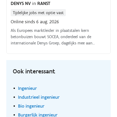
DENYS NV
in
RANST
Tijdelijke jobs met optie vast
Online sinds 6 aug. 2026
Als Europees marktleider in plaatstalen kern
betonbuizen bouwt SOCEA, onderdeel van de
internationale Denys Groep, dagelijks mee aan
technisch uitdagende projecten in binnen- en
buitenland. Om onze engineeringafdeling verder te
versterken zoeken we een gedreven Project Engineer
Je staat mee in voor de technische uitwerking en
Ook interessant
opmaak van offertes (tendering) en vertaalt
klantenvragen naar haalbare oplossingen Na gunning
ben je verantwoordelijk voor de technische
Ingenieur
uitwerking en coördinatie van uitdagende projecten
Industrieel ingenieur
(water, nucleair, warmtenetten,…) Je coördineert de
opmaak en opvolging van technische dossiers,
Bio ingenieur
rekennota's, tekeningen en technische documentatie
Burgerlijk ingenieur