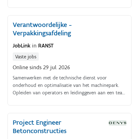
regio Antwerpen. Je bewaakt de financiële en
administratieve opvolging, waaronder
prijsvraagdossiers, budgetten en vorderingsstaten, en
Verantwoordelijke -
staat in voor een efficiënte planning – van
Verpakkingsafdeling
werfinrichting tot tijdsschema.
JobLink
in
RANST
Vaste jobs
Online sinds 29 jul. 2026
Samenwerken met de technische dienst voor
onderhoud en optimalisatie van het machinepark.
Opleiden van operators en leidinggeven aan een team
van 18 medewerkers.
Project Engineer
Betonconstructies