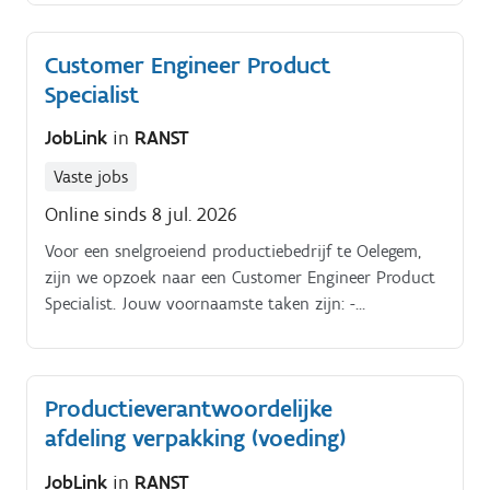
communicatie en oplossingsrichtingen bij problemen
in het proces of productkwaliteit;- streeft naar
Customer Engineer Product
continue verbetering op gebeid van kwaliteit;- staat
Specialist
in contact met de Plant manager (en adviseert);-
assisteert bij de implementatie van wettelijke en
JobLink
in
RANST
bedrijfsspecifieke standaarden voor kwaliteit,
veiligheid en hygiëne;- rapporteert periodiek over de
Vaste jobs
dagelijkse output, materiaalverbruik en
Online sinds 8 jul. 2026
personeelsbezetting;- legt procedures en
werkinstructies per proces vast en houdt deze up-to-
Voor een snelgroeiend productiebedrijf te Oelegem,
date.
zijn we opzoek naar een Customer Engineer Product
Specialist. Jouw voornaamste taken zijn: -
gestructureerd administratief en commercieel
klantenvragen verwerken;- in het productgebied de
nodige expertise verlenen;- de producten produceren
Productieverantwoordelijke
met de gewenste kwaliteit;- kennis vergaren en advies
afdeling verpakking (voeding)
geven over producteigenschappen, normen en
richtlijnen.
JobLink
in
RANST