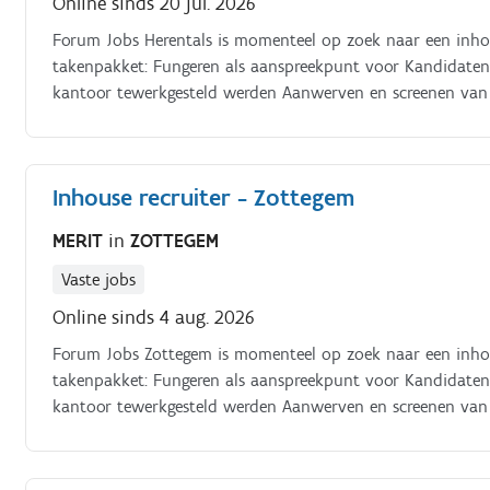
Online sinds 20 jul. 2026
Forum Jobs Herentals is momenteel op zoek naar een inhou
takenpakket: Fungeren als aanspreekpunt voor Kandidaten die ter plaatse komen Uitzendkrachten die via het
kantoor tewerkgesteld werden Aanwerven en screenen van 
Opmaken van de planning Instaan voor de onboarding va
Inhouse recruiter - Zottegem
MERIT
in
ZOTTEGEM
Vaste jobs
Online sinds 4 aug. 2026
Forum Jobs Zottegem is momenteel op zoek naar een inhou
takenpakket: Fungeren als aanspreekpunt voor Kandidaten die ter plaatse komen Uitzendkrachten die via het
kantoor tewerkgesteld werden Aanwerven en screenen van 
Opmaken van de planning en contracten Instaan voor de