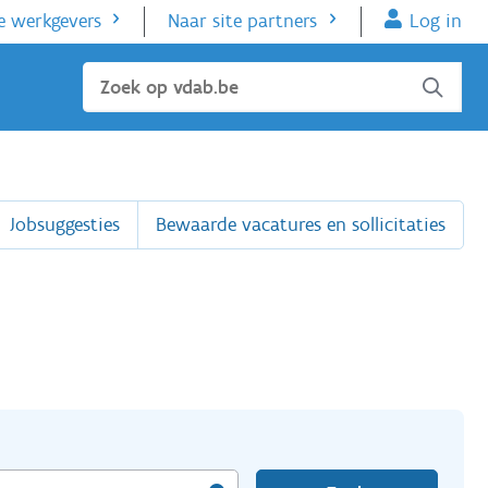
e werkgevers
Naar site partners
Log in
Sluiten
Jobsuggesties
Bewaarde vacatures en sollicitaties