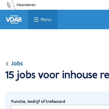
Ga
Vind
Vind
Welke
Terug
naar
een
een
job
naar
de
job
opleiding
past
home
Menu
inhoud
bij
mij?
Jobs
15 jobs voor inhouse r
Functie, bedrijf of trefwoord