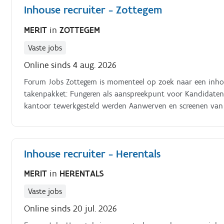
Inhouse recruiter - Zottegem
MERIT
in
ZOTTEGEM
Vaste jobs
Online sinds 4 aug. 2026
Forum Jobs Zottegem is momenteel op zoek naar een inhou
takenpakket: Fungeren als aanspreekpunt voor Kandidaten die ter plaatse komen Uitzendkrachten die via het
kantoor tewerkgesteld werden Aanwerven en screenen van 
Opmaken van de planning en contracten Instaan voor de
Inhouse recruiter - Herentals
MERIT
in
HERENTALS
Vaste jobs
Online sinds 20 jul. 2026