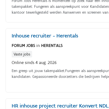
Forum Jobs Herentals is momenteel op zoek naar een inhou
takenpakket: Fungeren als aanspreekpunt voor Kandidaten die ter plaatse komen Uitzendkrachten die via het
kantoor tewerkgesteld werden Aanwerven en screenen van 
Opmaken van de planning Instaan voor de onboarding va
Inhouse recruiter - Herentals
FORUM JOBS
in
HERENTALS
Vaste jobs
Online sinds 4 aug. 2026
Een greep uit jouw takenpakket:Fungeren als aanspreekpu
kandidaten. Gepassioneerde doorzetters die bedrijven hel
HR inhouse project recruiter Konvert ND