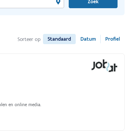
Zoek
Standaard
Datum
Profiel
Sorteer op
olen en online media.