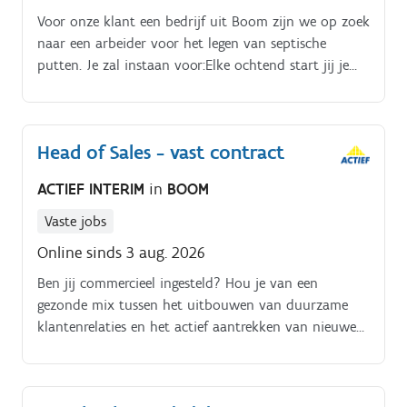
Voor onze klant een bedrijf uit Boom zijn we op zoek
naar een arbeider voor het legen van septische
putten. Je zal instaan voor:Elke ochtend start jij je
dag om 8u. Je zal instaan voor ruimdienst, camera
inspectie, ontstoppingen, veegwerken,. Je zal
meerijden of zelf rijden met de vrachtwagen om
Head of Sales - vast contract
beerputten te ledigen bij klanten thuis, of bedrijven.
ACTIEF INTERIM
in
BOOM
Vaste jobs
Online sinds 3 aug. 2026
Ben jij commercieel ingesteld? Hou je van een
gezonde mix tussen het uitbouwen van duurzame
klantenrelaties en het actief aantrekken van nieuwe
klanten?