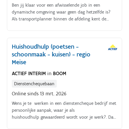
Ben jij klaar voor een afwisselende job in een
dynamische omgeving waar geen dag hetzelfde is?
Als transportplanner binnen de afdeling kent de
wereld van transportplanning en dispatch voor jou
geen geheimen.
Huishoudhulp (poetsen -
schoonmaak - kuisen) - regio
Meise
ACTIEF INTERIM
in
BOOM
Dienstenchequebaan
Online sinds 13 mrt. 2026
Wens je te werken in een dienstencheque bedrijf met
persoonlijke aanpak, waar je als
huishoudhulp gewaardeerd wordt voor je werk?. Dan
verwelkomen wij je graag! Je poetst vooral graag en