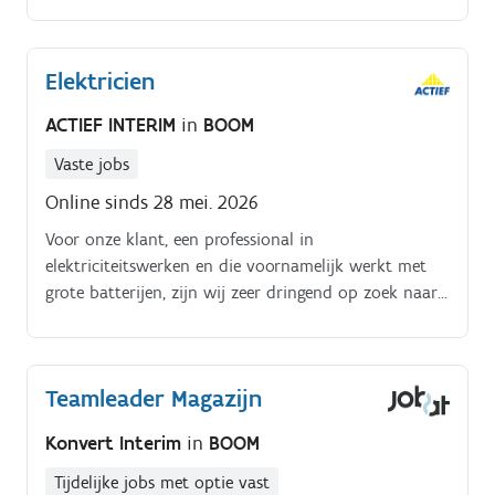
correct werden meegenomen en verwerkt zijn in het
systeem, scannen en sorteren van goederen in het
magazijn.
Elektricien
ACTIEF INTERIM
in
BOOM
Vaste jobs
Online sinds 28 mei. 2026
Voor onze klant, een professional in
elektriciteitswerken en die voornamelijk werkt met
grote batterijen, zijn wij zeer dringend op zoek naar
een ervaren elektricien Heb jij ervaring met:. Het
plaatsen van 48 volt batterijen.
Teamleader Magazijn
Konvert Interim
in
BOOM
Tijdelijke jobs met optie vast