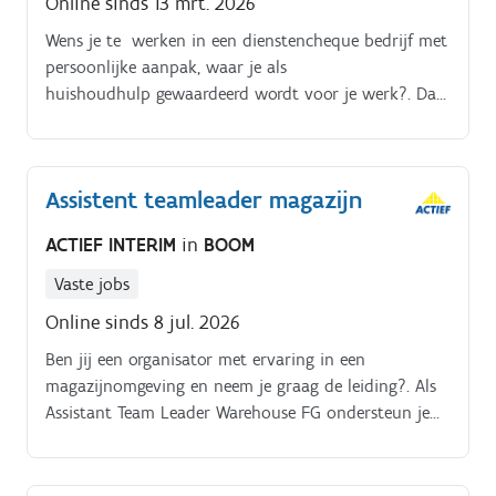
Online sinds 13 mrt. 2026
Wens je te werken in een dienstencheque bedrijf met
persoonlijke aanpak, waar je als
huishoudhulp gewaardeerd wordt voor je werk?. Dan
verwelkomen wij je graag! Je poetst vooral graag en
dit aan gunstige voorwaarden Ook zonder ervaring
of diploma ben je welkom Er wordt rekening
Assistent teamleader magazijn
gehouden met je woonplaats, want je werkt dicht bij
huis en bepaalt zelf je werkdagen
ACTIEF INTERIM
in
BOOM
Je anciënniteit wordt meegenomen Ook zonder
ervaring of diploma ben je welkom.
Vaste jobs
Online sinds 8 jul. 2026
Ben jij een organisator met ervaring in een
magazijnomgeving en neem je graag de leiding?. Als
Assistant Team Leader Warehouse FG ondersteun je
de Team Leader bij de dagelijkse werking van het
magazijn. Je stuurt het team aan, bewaakt de
planning en zorgt ervoor dat alle logistieke processen