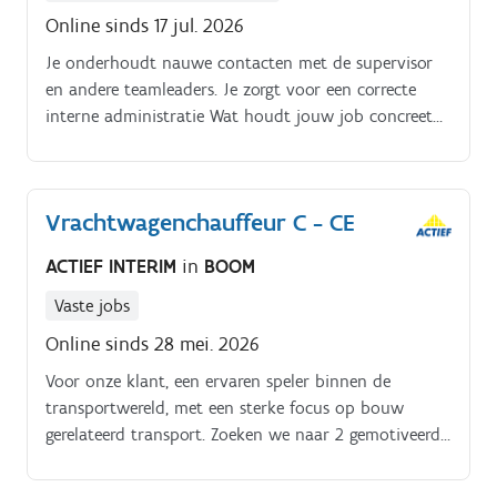
Online sinds 17 jul. 2026
Je onderhoudt nauwe contacten met de supervisor
en andere teamleaders. Je zorgt voor een correcte
interne administratie Wat houdt jouw job concreet
in? Aansturen & ondersteunen Je leidt en coacht een
team van ongeveer 15 magazijnmedewerkers.
Vrachtwagenchauffeur C - CE
ACTIEF INTERIM
in
BOOM
Vaste jobs
Online sinds 28 mei. 2026
Voor onze klant, een ervaren speler binnen de
transportwereld, met een sterke focus op bouw
gerelateerd transport. Zoeken we naar 2 gemotiveerde
chauffeurs C of CE om de diensten te vergroten.