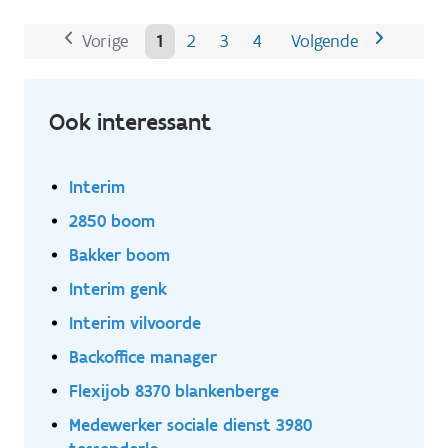
dit aan gunstige voorwaarden Je anciënniteit wordt
meegenomen Er wordt rekening gehouden met je
Vorige
1
2
3
4
Volgende
woonplaats, want je werkt dicht bij huis en bepaalt
zelf je werkdagen Ook zonder ervaring of diploma
ben je welkom.
Ook interessant
Interim
2850 boom
Bakker boom
Interim genk
Interim vilvoorde
Backoffice manager
Flexijob 8370 blankenberge
Medewerker sociale dienst 3980