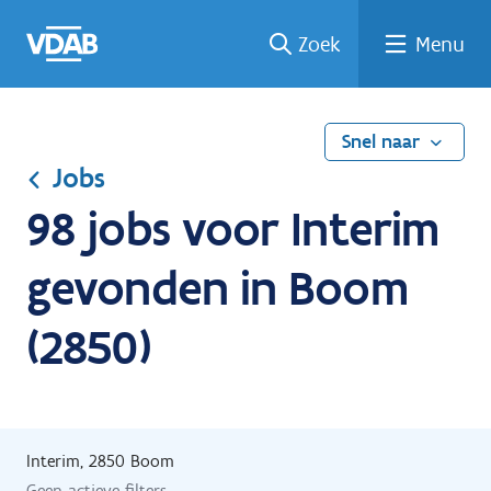
Ga
Vind
Vind
Welke
Terug
Zoek
Menu
naar
een
een
job
naar
de
job
opleiding
past
home
inhoud
bij
mij?
Snel naar
Jobs
98 jobs voor Interim
gevonden in Boom
(2850)
Interim, 2850 Boom
Geen actieve filters