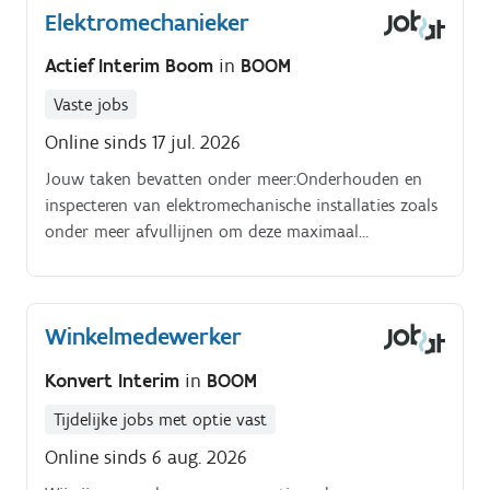
Elektromechanieker
veilig, efficiënt en kwaliteitsvol verlopen. Coördineren
van de ontvangst, opslag en verzending van
Actief Interim Boom
in
BOOM
goederen Verdelen van de dagelijkse werkzaamheden
en bewaken van de planning Aansturen, coachen en
Vaste jobs
motiveren van het magazijnteam Toezien op
Online sinds 17 jul. 2026
veiligheid, kwaliteit, orde en netheid Uitvoeren van
Jouw taken bevatten onder meer:Onderhouden en
stockcontroles en verwerken van magazijntransacties
inspecteren van elektromechanische installaties zoals
in het ERP-systeem Meedenken over verbeteringen op
onder meer afvullijnen om deze maximaal
het vlak van veiligheid, kwaliteit en efficiëntie De
bedrijfszeker te maken. Uitvoeren van herstellingen
Team Leader vervangen bij afwezigheid
en ontstoringen aan dezelfde installaties en
gebouwen.
Winkelmedewerker
Konvert Interim
in
BOOM
Tijdelijke jobs met optie vast
Online sinds 6 aug. 2026