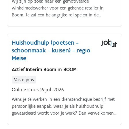
Wij zijn op zoek naar een gemotiveerde
winkelmedewerker voor een gekende retailer in
Boom. Je zal een belangrijke rol spelen in de
dagelijkse werking van de winkel:Je verzekert een
vlotte kassabediening. Je helpt de klanten, met een
glimlach
Huishoudhulp (poetsen -
schoonmaak - kuisen) - regio
Meise
Actief Interim Boom
in
BOOM
Vaste jobs
Online sinds 16 jul. 2026
Wens je te werken in een dienstencheque bedrijf met
persoonlijke aanpak, waar je als huishoudhulp
gewaardeerd wordt voor je werk? Dan verwelkomen
wij je graag!