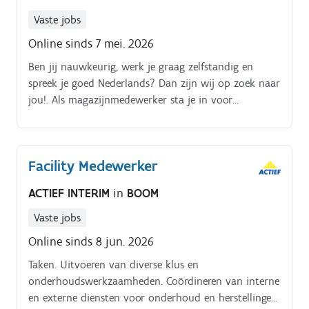
Vaste jobs
Online sinds 7 mei. 2026
Ben jij nauwkeurig, werk je graag zelfstandig en
spreek je goed Nederlands? Dan zijn wij op zoek naar
jou!. Als magazijnmedewerker sta je in voor
orderpicken met behulp van een scansysteem. Je
zorgt ervoor dat bestellingen correct en zorgvuldig
worden verzameld en verwerkt Je taken bestaan uit:-
Facility Medewerker
Orderpicken aan de hand van een scanner- Controle
van producten en aantallen- Correct verwerken van
ACTIEF INTERIM
in
BOOM
bestellingen- Net en ordelijk houden van het
magazijn
Vaste jobs
Online sinds 8 jun. 2026
Taken. Uitvoeren van diverse klus en
onderhoudswerkzaamheden. Coördineren van interne
en externe diensten voor onderhoud en herstellingen.