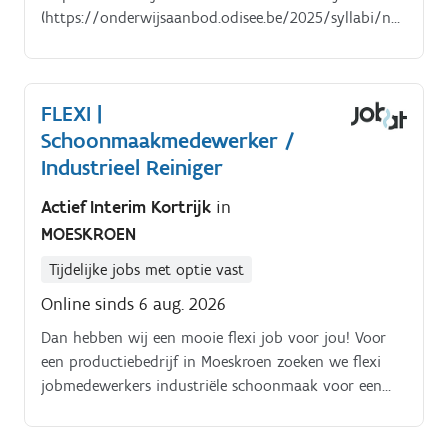
(https://onderwijsaanbod.odisee.be/2025/syllabi/n/OG403
Voor meer informatie over de opbouw van de
curricula, kan je alle ECTS fiches raadplegen via
https://www.odisee.be/onderwijsaanbod
FLEXI |
(https://www.odisee.be/onderwijsaanbod).
Schoonmaakmedewerker /
Industrieel Reiniger
Actief Interim Kortrijk
in
MOESKROEN
Tijdelijke jobs met optie vast
Online sinds 6 aug. 2026
Dan hebben wij een mooie flexi job voor jou! Voor
een productiebedrijf in Moeskroen zoeken we flexi
jobmedewerkers industriële schoonmaak voor een
eenmalige opdracht op dinsdag 11 augustus 2026.