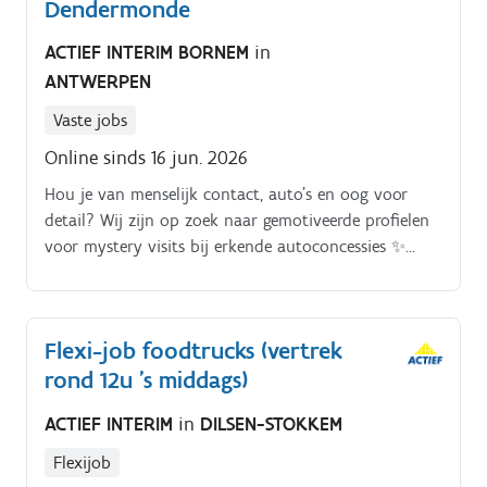
Dendermonde
ACTIEF INTERIM BORNEM
in
ANTWERPEN
Vaste jobs
Online sinds 16 jun. 2026
Hou je van menselijk contact, auto’s en oog voor
detail? Wij zijn op zoek naar gemotiveerde profielen
voor mystery visits bij erkende autoconcessies ✨
Jouw missie:. Op zoek naar een originele en flexibele
missie? Word Automotive Mystery Shopper!.
Flexi-job foodtrucks (vertrek
rond 12u 's middags)
ACTIEF INTERIM
in
DILSEN-STOKKEM
Flexijob