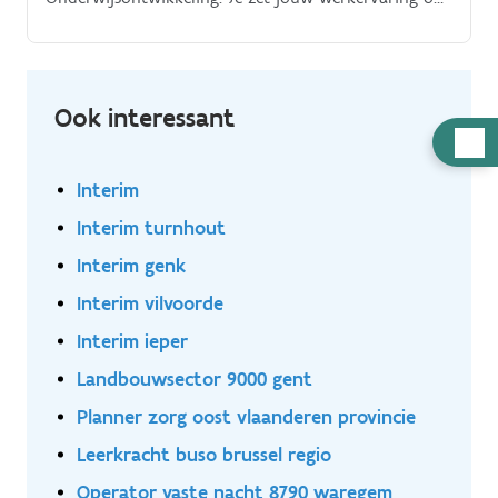
in realistische casuïstiek en praktijkmateriaal dat
aansluit bij de noden van het werkveld.
Ook interessant
Hulp
nodig
Interim
Interim turnhout
Interim genk
Interim vilvoorde
Interim ieper
Landbouwsector 9000 gent
Planner zorg oost vlaanderen provincie
Leerkracht buso brussel regio
Operator vaste nacht 8790 waregem