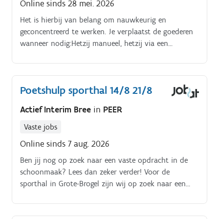
Online sinds 28 mei. 2026
Het is hierbij van belang om nauwkeurig en
geconcentreerd te werken. Je verplaatst de goederen
wanneer nodig:Hetzij manueel, hetzij via een
elektrische transpallet of een andere zelfrijdende
machine (afhankelijk van de gevolgde opleiding)
breng je de goederen naar een andere collega, een
Poetshulp sporthal 14/8 21/8
andere werkpost, een wachtpositie of rechtstreeks
naar het vertrekdok.
Actief Interim Bree
in
PEER
Vaste jobs
Online sinds 7 aug. 2026
Ben jij nog op zoek naar een vaste opdracht in de
schoonmaak? Lees dan zeker verder! Voor de
sporthal in Grote-Brogel zijn wij op zoek naar een
poetshulp die wekelijks op vrijdag kan werken van
12u-16u. Jouw startloon is €16,45/u woon-werk
vergoeding kledijvergoeding.