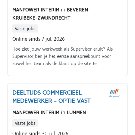
MANPOWER INTERIM
in
BEVEREN-
KRUIBEKE-ZWIJNDRECHT
Vaste jobs
Online sinds 7 jul. 2026
Hoe ziet jouw werkweek als Supervisor eruit? Als
Supervisor ben je het eerste aanspreekpunt voor
zowel het team als de klant op de site Je
takenpakket bestaat onder andere uit:. Je stuurt een
team van 5 medewerkers aan en ondersteunt hen
waar nodig Je volgt de dagelijkse werking op en
DEELTIJDS COMMERCIEEL
zorgt dat alles veilig en efficiënt verloopt Je neemt
MEDEWERKER - OPTIE VAST
deel aan overlegmomenten met de klant en interne
diensten Je zoekt oplossingen voor operationele
MANPOWER INTERIM
in
LUMMEN
uitdagingen en personeelsbezetting Je identificeert
verbeteringen en werkt mee aan efficiëntieprojecten
Vaste jobs
Je ondersteunt administratieve taken rond transport,
Online sinds 30 jul. 2026