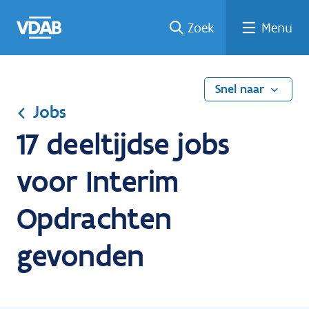
Ga
Vind
Vind
Welke
Terug
Zoek
Menu
naar
een
een
job
naar
de
job
opleiding
past
home
inhoud
bij
mij?
Snel naar
Jobs
17 deeltijdse jobs
voor Interim
Opdrachten
gevonden