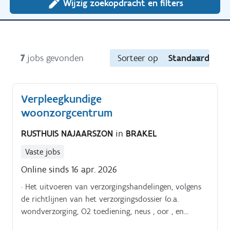
Wijzig zoekopdracht en filters
7
jobs gevonden
Sorteer op
Standaard
Verpleegkundige
woonzorgcentrum
RUSTHUIS NAJAARSZON
in
BRAKEL
Vaste jobs
Online sinds 16 apr. 2026
· Het uitvoeren van verzorgingshandelingen, volgens
de richtlijnen van het verzorgingsdossier (o.a.
wondverzorging, O2 toediening, neus , oor , en
oogdruppels, het toedienen van sondevoeding, anti