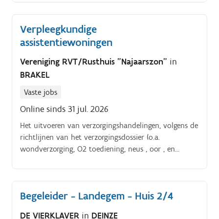
decubituspreventie, controle vitale parameters);.
Verpleegkundige
assistentiewoningen
Vereniging RVT/Rusthuis "Najaarszon"
in
BRAKEL
Vaste jobs
Online sinds 31 jul. 2026
Het uitvoeren van verzorgingshandelingen, volgens de
richtlijnen van het verzorgingsdossier (o.a.
wondverzorging, O2 toediening, neus , oor , en
oogdruppels, het toedienen van sondevoeding, anti
decubituspreventie, controle vitale parameters);.
Begeleider - Landegem - Huis 2/4
DE VIERKLAVER
in
DEINZE