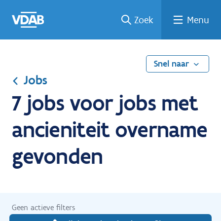
Ga
Vind
Vind
Welke
Terug
Zoek
Menu
naar
een
een
job
naar
de
job
opleiding
past
home
inhoud
bij
mij?
Snel naar
Jobs
7 jobs voor jobs met
ancieniteit overname
gevonden
Geen actieve filters