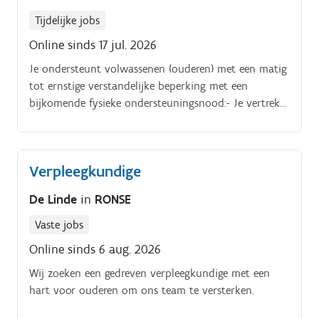
Tijdelijke jobs
Online sinds 17 jul. 2026
Je ondersteunt volwassenen (ouderen) met een matig
tot ernstige verstandelijke beperking met een
bijkomende fysieke ondersteuningsnood:- Je vertrekt
hierbij vanuit de cliënt en zet in op zijn kwaliteit van
leven.- Je legt verbinding met mensen en diensten in
de buurt vanuit een inclusiegedachte. Je werkt nauw
Verpleegkundige
samen met het persoonlijk netwerk van de cliënt, de
reguliere diensten en andere zorgaanbieders. Je
De Linde
in
RONSE
coacht cliënten in alle aspecten van hun dagelijks
leven in functie van een warme leefomgeving. Samen
Vaste jobs
met een zelfsturend team doe je dit binnen een
Online sinds 6 aug. 2026
(ortho)agogisch denkkader en vertrekkend vanuit een
Wij zoeken een gedreven verpleegkundige met een
individuele dienstverleningsovereenkomst en een
hart voor ouderen om ons team te versterken.
persoonlijk plan.