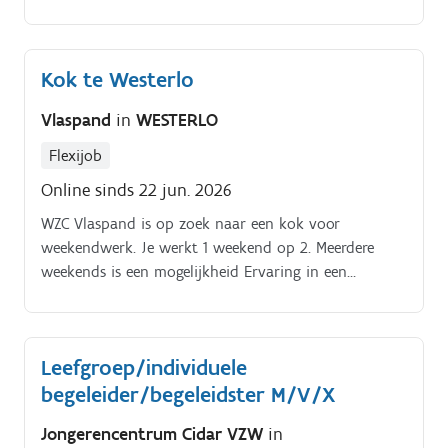
Kok te Westerlo
Vlaspand
in
WESTERLO
Flexijob
Online sinds 22 jun. 2026
WZC Vlaspand is op zoek naar een kok voor
weekendwerk. Je werkt 1 weekend op 2. Meerdere
weekends is een mogelijkheid Ervaring in een
grootkeuken is een meerwaarde Samen met onze
keukenhulp bereid je het middagmaal voor onze
bewoners en doe je de voorbereiding van het
Leefgroep/individuele
avondmaal
begeleider/begeleidster M/V/X
Jongerencentrum Cidar VZW
in