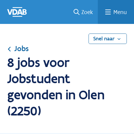
Ga
Vind
Vind
Welke
Terug
Zoek
Menu
naar
een
een
job
naar
de
job
opleiding
past
home
inhoud
bij
mij?
Snel naar
Jobs
8 jobs voor
Jobstudent
gevonden in Olen
(2250)