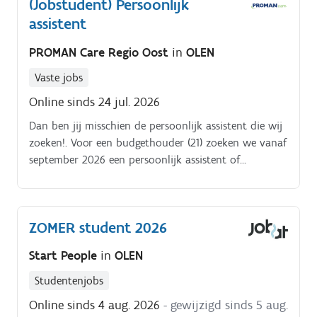
(Jobstudent) Persoonlijk
deel uit van het team verzorgenden en wordt
assistent
ondersteund door een sectorverantwoordelijke die je
met raad en daad bijstaat.
PROMAN Care Regio Oost
in
OLEN
Vaste jobs
Online sinds 24 jul. 2026
Dan ben jij misschien de persoonlijk assistent die wij
zoeken!. Voor een budgethouder (21) zoeken we vanaf
september 2026 een persoonlijk assistent of
jobstudent die hem op dinsdag en donderdag
overdag ondersteunt.
ZOMER student 2026
Start People
in
OLEN
Studentenjobs
Online sinds 4 aug. 2026
- gewijzigd sinds 5 aug.