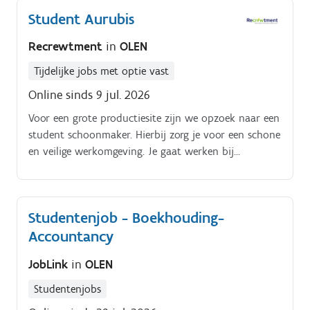
belang aan orde en netheid.
Student Aurubis
Recrewtment
in
OLEN
Tijdelijke jobs met optie vast
Online sinds 9 jul. 2026
Voor een grote productiesite zijn we opzoek naar een
student schoonmaker. Hierbij zorg je voor een schone
en veilige werkomgeving. Je gaat werken bij
verschillende gebouwen binnen het terrein en
verplaats je met de fiets. Schoonmaken van kantoren,
eetzalen, sanitaire ruimtes, vergaderzalen,; Verplaatsen
Studentenjob - Boekhouding-
tussen de gebouwen op het terrein met de fiets;
Accountancy
Zorgen voor een nette en hygiënische omgeving voor
alle medewerkers en bezoekers; Doorgeven van
JobLink
in
OLEN
onderhouds- of schoonmaakproblemen aan de
leidinggevende;
Studentenjobs