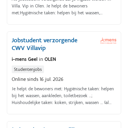
Villa. Vip in Olen. Je helpt de bewoners
met:Hygiënische taken: helpen bij het wassen,
aankleden, toiletbezoek …;Huishoudelijke taken:
koken, strijken, wassen … (al dan niet samen met
bewoners);Bewoners helpen bij het eten;Begeleiding
Jobstudent verzorgende
bij activiteiten, bij boodschappen doen of bij
CWV Villavip
vrijwilligerswerk. Je maakt deel uit van het team
verzorgenden en wordt ondersteund door een
i-mens Geel
in
OLEN
sectorverantwoordelijke die je met raad en daad
bijstaat.
Studentenjobs
Online sinds 16 jul. 2026
Je helpt de bewoners met: Hygiënische taken: helpen
bij het wassen, aankleden, toiletbezoek …;
Huishoudelijke taken: koken, strijken, wassen … (al
dan niet samen met bewoners); Bewoners helpen bij
het eten; Begeleiding bij activiteiten, bij
boodschappen doen of bij vrijwilligerswerk. Je maakt