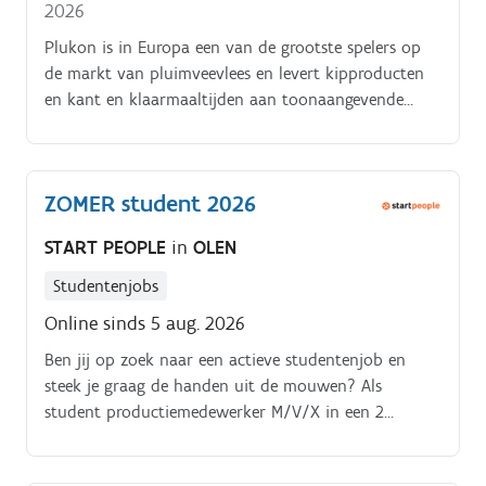
2026
Plukon is in Europa een van de grootste spelers op
de markt van pluimveevlees en levert kipproducten
en kant en klaarmaaltijden aan toonaangevende
Europese food partners. Plukon heeft
pluimveeslachterijen en bewerkings en
verpakkingsfabrieken in Nederland, Duitsland, België,
ZOMER student 2026
Frankrijk, Spanje en Polen waar wekelijks 9 miljoen
kippen worden verwerkt.
START PEOPLE
in
OLEN
Studentenjobs
Online sinds 5 aug. 2026
Ben jij op zoek naar een actieve studentenjob en
steek je graag de handen uit de mouwen? Als
student productiemedewerker M/V/X in een 2
ploegensysteem ben jij een belangrijke schakel in het
productieproces Je werkt nauwkeurig en hecht veel