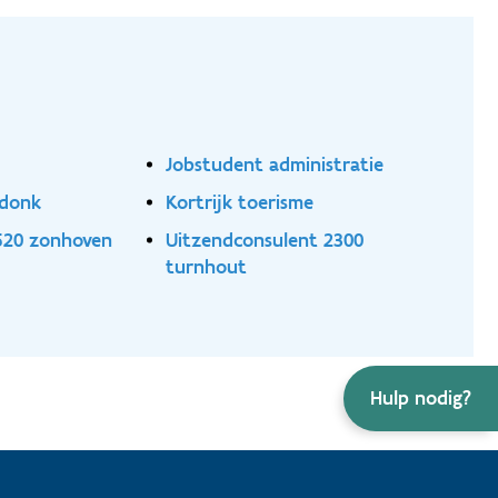
Jobstudent administratie
ndonk
Kortrijk toerisme
3520 zonhoven
Uitzendconsulent 2300
turnhout
Hulp nodig?