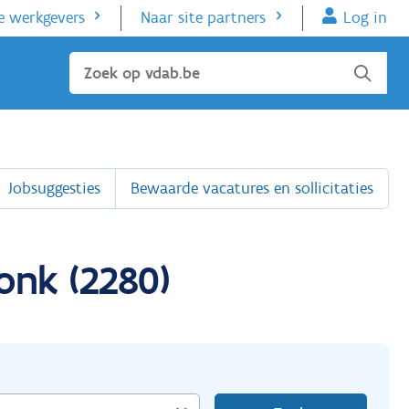
e werkgevers
Naar site partners
Log in
Sluiten
Jobsuggesties
Bewaarde vacatures en sollicitaties
onk (2280)