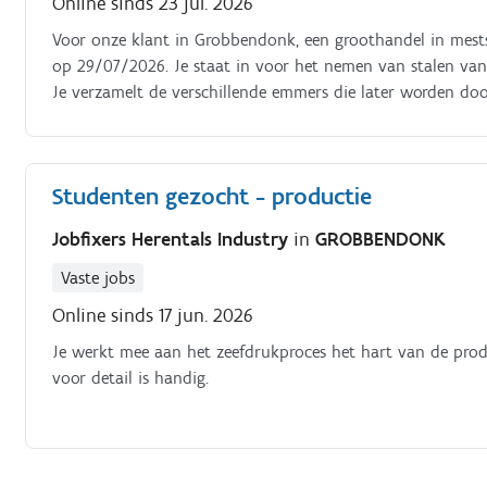
Online sinds 23 jul. 2026
Voor onze klant in Grobbendonk, een groothandel in mests
op 29/07/2026. Je staat in voor het nemen van stalen van 
Je verzamelt de verschillende emmers die later worden do
Studenten gezocht - productie
Jobfixers Herentals Industry
in
GROBBENDONK
Vaste jobs
Online sinds 17 jun. 2026
Je werkt mee aan het zeefdrukproces het hart van de productie. Je controleert schone zeven na de kuismachine oog
voor detail is handig.