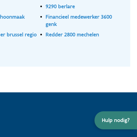
9290 berlare
schoonmaak
Financieel medewerker 3600
genk
r brussel regio
Redder 2800 mechelen
Hulp nodig?