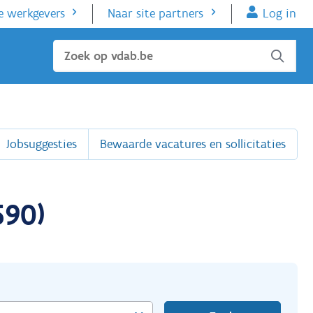
e werkgevers
Naar site partners
Log in
Sluiten
Jobsuggesties
Bewaarde vacatures en sollicitaties
590)