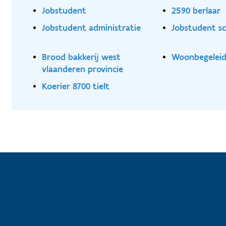
Jobstudent
2590 berlaar
Jobstudent administratie
Jobstudent 
Brood bakkerij west
Woonbegeleide
vlaanderen provincie
Koerier 8700 tielt