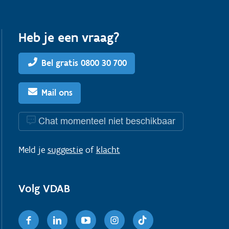
Heb je een vraag?
Bel gratis 0800 30 700
Mail ons
Chat momenteel niet beschikbaar
Meld je
suggestie
of
klacht
Volg VDAB
Facebook
Linkedin
Youtube
Instagram
TikTok