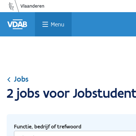
Ga
Vind
Vind
Welke
Terug
naar
een
een
job
naar
de
job
opleiding
past
home
Menu
inhoud
bij
mij?
Jobs
2 jobs voor Jobstudent
Functie, bedrijf of trefwoord