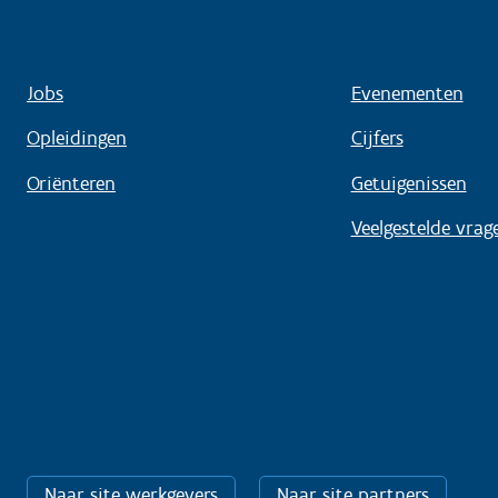
Jobs
Evenementen
Opleidingen
Cijfers
Oriënteren
Getuigenissen
Veelgestelde vrag
Naar site werkgevers
Naar site partners