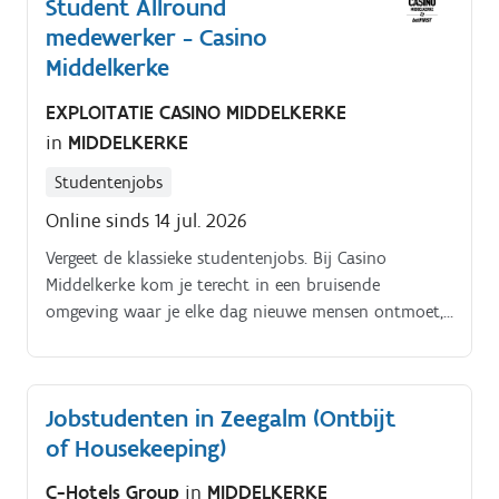
Student Allround
koelkasten aan zodat we nooit zonder koude
medewerker - Casino
drankjes zitten Je helpt mee om de tafels af te
ruimen en de zaak netjes te houden.
Middelkerke
EXPLOITATIE CASINO MIDDELKERKE
in
MIDDELKERKE
Studentenjobs
Online sinds 14 jul. 2026
Vergeet de klassieke studentenjobs. Bij Casino
Middelkerke kom je terecht in een bruisende
omgeving waar je elke dag nieuwe mensen ontmoet,
verantwoordelijkheid krijgt en deel uitmaakt van een
professioneel team. Ben jij enthousiast,
klantvriendelijk en minstens 18 jaar oud? Dan zoeken
Jobstudenten in Zeegalm (Ontbijt
wij jou!
of Housekeeping)
C-Hotels Group
in
MIDDELKERKE