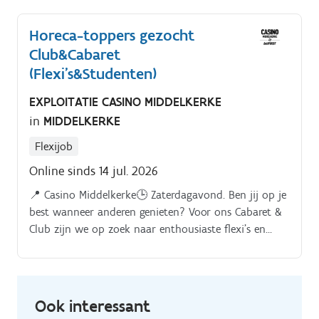
en groente ingrediënten voorbereiden voor het koken
Horeca-toppers gezocht
Club&Cabaret
(Flexi's&Studenten)
EXPLOITATIE CASINO MIDDELKERKE
in
MIDDELKERKE
Flexijob
Online sinds 14 jul. 2026
📍 Casino Middelkerke🕒 Zaterdagavond. Ben jij op je
best wanneer anderen genieten? Voor ons Cabaret &
Club zijn we op zoek naar enthousiaste flexi’s en
studenten die samen met ons van elke
zaterdagavond een onvergetelijke ervaring maken.
Ook interessant