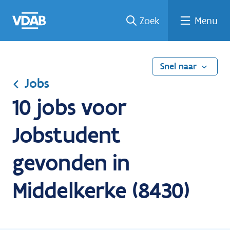
Ga
Vind
Vind
Welke
Terug
Zoek
Menu
naar
een
een
job
naar
de
job
opleiding
past
home
inhoud
bij
mij?
Snel naar
Jobs
10 jobs voor
Jobstudent
gevonden in
Middelkerke (8430)