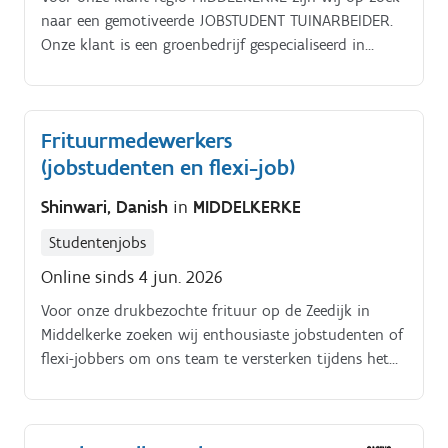
naar een gemotiveerde JOBSTUDENT TUINARBEIDER.
Onze klant is een groenbedrijf gespecialiseerd in
zowel aanleg als onderhoud van grote als kleine
landschapstuinen. In het voorjaar vindt de aanleg
van de tuinen plaats, terwijl in het najaar het
Frituurmedewerkers
onderhoud wordt uitgevoerd. Als JOBSTUDENT
(jobstudenten en flexi-job)
TUINARBEIDER in MIDDELKERKE is dit jouw
takenpakket:Opstarten aan de loods;Camionette
Shinwari, Danish
in
MIDDELKERKE
laden en vertrekken naar de werf;Aanleggen en
onderhouden van tuinen;Aanplantingen
Studentenjobs
uitvoeren;Hagen scheren en tuinen opruimen;Werken
Online sinds 4 jun. 2026
in teamverband op verplaatsing;Werken met flexibele
uurroosters.
Voor onze drukbezochte frituur op de Zeedijk in
Middelkerke zoeken wij enthousiaste jobstudenten of
flexi-jobbers om ons team te versterken tijdens het
zomerseizoen Wat ga je doen?. Je neemt bestellingen
op aan de toonbank en rekent vlot af Je bakt
goudgele frietjes en de lekkerste snacks af Je vult de