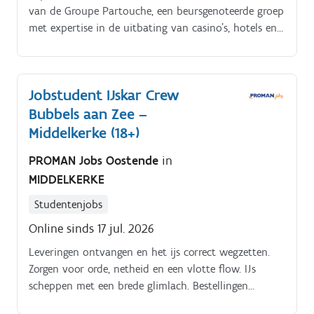
van de Groupe Partouche, een beursgenoteerde groep
met expertise in de uitbating van casino’s, hotels en
horeca. Het splinternieuwe Casino Middelkerke is
een ‘wow’-ervaring in entertainment en ontspanning!
Ons veelzijdige etablissement is niet zomaar
Jobstudent IJskar Crew
een casino; het is ook een bruisende oase van
Bubbels aan Zee –
entertainment en culinaire verwennerij.
Middelkerke (18+)
PROMAN Jobs Oostende
in
MIDDELKERKE
Studentenjobs
Online sinds 17 jul. 2026
Leveringen ontvangen en het ijs correct wegzetten.
Zorgen voor orde, netheid en een vlotte flow. IJs
scheppen met een brede glimlach. Bestellingen
aannemen en betalingen ontvangen (ook cash).