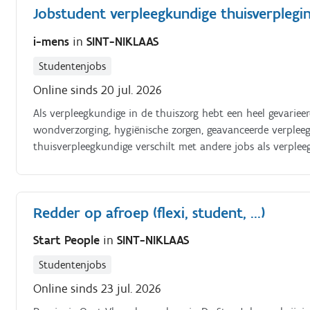
Jobstudent verpleegkundige thuisverplegi
i-mens
in
SINT-NIKLAAS
Studentenjobs
Online sinds 20 jul. 2026
Als verpleegkundige in de thuiszorg hebt een heel gevariee
wondverzorging, hygiënische zorgen, geavanceerde verplee
thuisverpleegkundige verschilt met andere jobs als verple
je patiënt maakt thuisverpleging tot een heel dankbare jo
uit zorgcoördinator, verzorgende, maatschappelijk assistent,
Verpleegdossiers handel je snel en efficiënt af via je tablet
Redder op afroep (flexi, student, ...)
Start People
in
SINT-NIKLAAS
Studentenjobs
Online sinds 23 jul. 2026