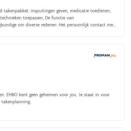
rd takenpakket: inspuitingen geven, medicatie toedienen,
gtechnieken toepassen, De functie van
egkundige om diverse redenen: Het persoonlijk contact met
b; Je komt terecht in een geïntegreerd zorgteam bestaande
 poetshulp en vrijwilligers; Minder administratie!
; Verplaatsing met een bedrijfswagen in eigen streek.
en. EHBO kent geen geheimen voor jou. Je staat in voor
 takenplanning.