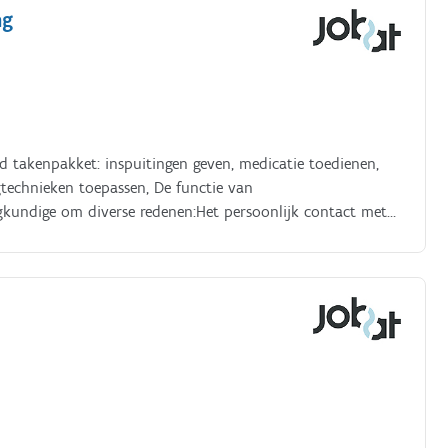
ng
rd takenpakket: inspuitingen geven, medicatie toedienen,
gtechnieken toepassen, De functie van
egkundige om diverse redenen:Het persoonlijk contact met
b;Je komt terecht in een geïntegreerd zorgteam bestaande
 poetshulp en vrijwilligers;Minder administratie!
;Verplaatsing met een bedrijfswagen in eigen streek.