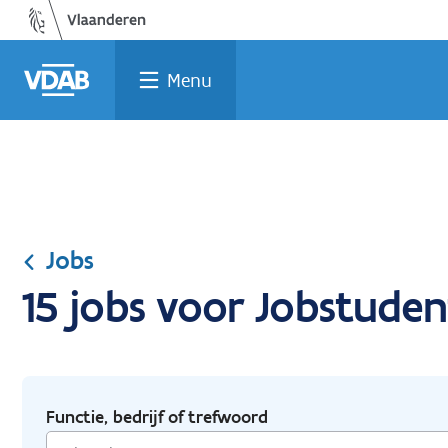
Ga
Vind
Vind
Welke
Terug
naar
een
een
job
naar
de
job
opleiding
past
home
Menu
inhoud
bij
mij?
Jobs
15 jobs voor Jobstuden
Functie, bedrijf of trefwoord