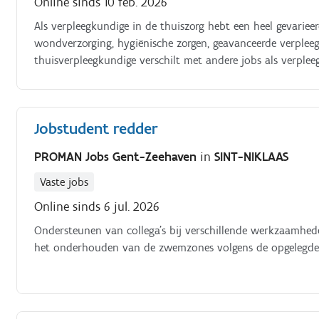
Online sinds 10 feb. 2026
Als verpleegkundige in de thuiszorg hebt een heel gevariee
wondverzorging, hygiënische zorgen, geavanceerde verplee
thuisverpleegkundige verschilt met andere jobs als verple
je patiënt maakt thuisverpleging tot een heel dankbare jo
uit zorgcoördinator, verzorgende, maatschappelijk assistent,
Verpleegdossiers handel je snel en efficiënt af via je tablet
Jobstudent redder
PROMAN Jobs Gent-Zeehaven
in
SINT-NIKLAAS
Vaste jobs
Online sinds 6 jul. 2026
Ondersteunen van collega's bij verschillende werkzaamhed
het onderhouden van de zwemzones volgens de opgelegde