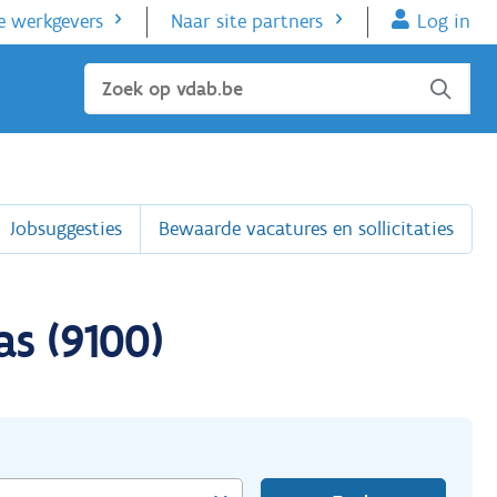
e werkgevers
Naar site partners
Log in
Sluiten
Jobsuggesties
Bewaarde vacatures en sollicitaties
s (9100)