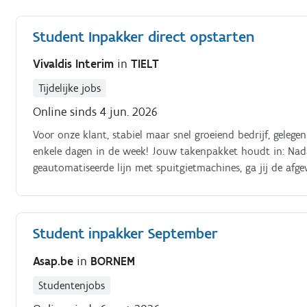
Student Inpakker direct opstarten
Vivaldis Interim
in
TIELT
Tijdelijke jobs
Online sinds 4 jun. 2026
Voor onze klant, stabiel maar snel groeiend bedrijf, gelege
enkele dagen in de week! Jouw takenpakket houdt in: Nada
geautomatiseerde lijn met spuitgietmachines, ga jij de afg
kwaliteitscontrole uit. Het is belangrijk dat jij de produc
leidinggevende.
Student inpakker September
Asap.be
in
BORNEM
Studentenjobs