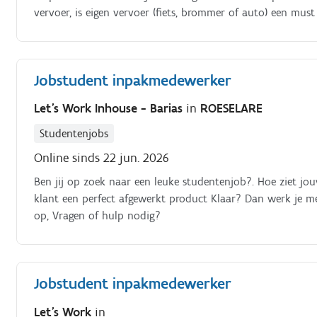
vervoer, is eigen vervoer (fiets, brommer of auto) een must 
doosjes sorteren Kwaliteitscontrole: De minder mooie kiwi's
de inpaklijn op tijd aanvullen Interesse? Bel direct naar 0
Jobstudent inpakmedewerker
Let's Work Inhouse - Barias
in
ROESELARE
Studentenjobs
Online sinds 22 jun. 2026
Ben jij op zoek naar een leuke studentenjob?. Hoe ziet jo
klant een perfect afgewerkt product Klaar? Dan werk je m
op, Vragen of hulp nodig?
Jobstudent inpakmedewerker
Let's Work
in