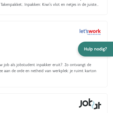
Takenpakket:. Inpakken: Kiwi's vlot en netjes in de juiste
 er direct tussenuit halen Logistiek: Dozen etiketteren en
9 218 79 38 of mail je cv naar talentcenter42@randstad.be.
Hulp nodig?
uw job als jobstudent inpakker eruit?. Zo ontvangt de
ee aan de orde en netheid van werkplek: je ruimt karton