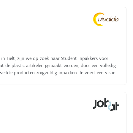
n in Tielt, zijn we op zoek naar Student inpakkers voor
t de plastic artikelen gemaakt worden, door een volledig
ewerkte producten zorgvuldig inpakken. Je voert een visuele
tiefouten opmerkt en je deze tijdig communiceert naar de