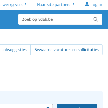
e werkgevers
Naar site partners
Log in
Sluiten
Jobsuggesties
Bewaarde vacatures en sollicitaties