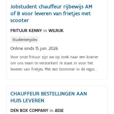
Jobstudent chauffeur rijbewijs AM
of B voor leveren van frietjes met
scooter
FRITUUR KENNY
in
WILRIJK
Studentenjobs
Online sinds 15 jun. 2026
Voor onze frituur zijn we op zoek naar een koerier
om ons team te versterken! Je staat in voor het
leveren van frietjes. Met een brommer in de regio
Wilrijk Indien je in het bezit bent van een rijbewijs A
of B, ben je automatisch in het bezit van een
rijbewijs AM en mag je met onze brommer tot 45
CHAUFFEUR BESTELLINGEN AAN
km/uur rijden.
HUIS LEVEREN
DEN BOX COMPANY
in
ASSE