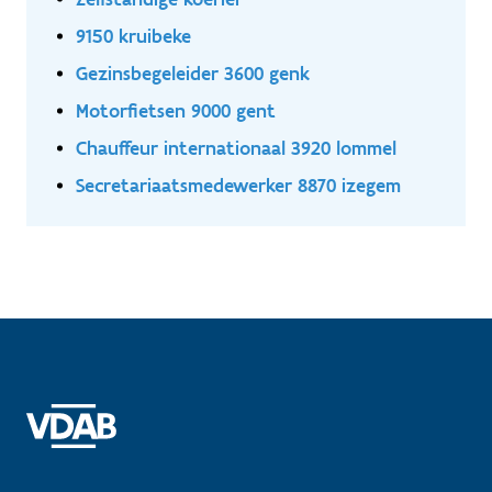
9150 kruibeke
Gezinsbegeleider 3600 genk
Motorfietsen 9000 gent
Chauffeur internationaal 3920 lommel
Secretariaatsmedewerker 8870 izegem