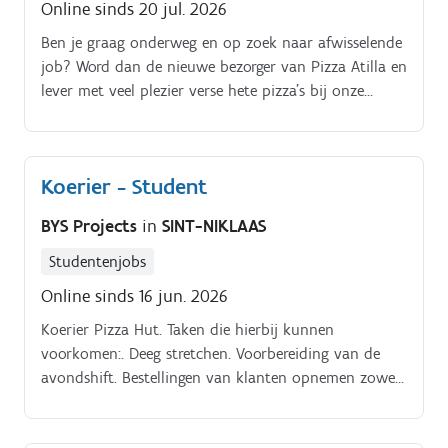
Online sinds 20 jul. 2026
Ben je graag onderweg en op zoek naar afwisselende
job? Word dan de nieuwe bezorger van Pizza Atilla en
lever met veel plezier verse hete pizza’s bij onze
klanten. Je komt lekker buiten, hebt leuke
klantcontacten en werkt met collega’s die je vrienden
kunnen zijn.
Koerier - Student
BYS Projects
in
SINT-NIKLAAS
Studentenjobs
Online sinds 16 jun. 2026
Koerier Pizza Hut. Taken die hierbij kunnen
voorkomen:. Deeg stretchen. Voorbereiding van de
avondshift. Bestellingen van klanten opnemen zowel
aan de telefoon als aan de kassa. Voorbereidingen
van de keuken.