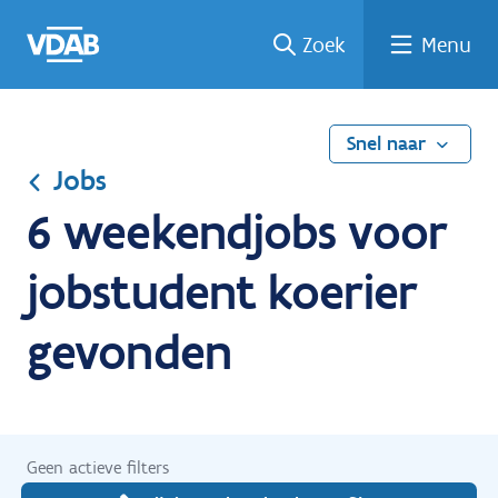
Ga
Vind
Vind
Welke
Terug
Zoek
Menu
naar
een
een
job
naar
de
job
opleiding
past
home
inhoud
bij
mij?
Snel naar
Jobs
6 weekendjobs voor
jobstudent koerier
gevonden
Geen actieve filters