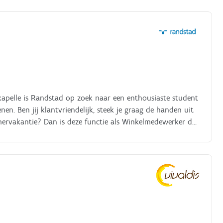
lkapelle is Randstad op zoek naar een enthousiaste student
en. Ben jij klantvriendelijk, steek je graag de handen uit
ervakantie? Dan is deze functie als Winkelmedewerker de
al team waar een goede sfeer en klantgerichtheid centraal