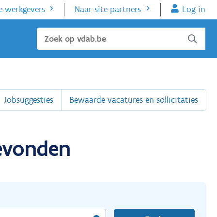
e werkgevers
Naar site partners
Log in
Sluiten
Jobsuggesties
Bewaarde vacatures en sollicitaties
gevonden