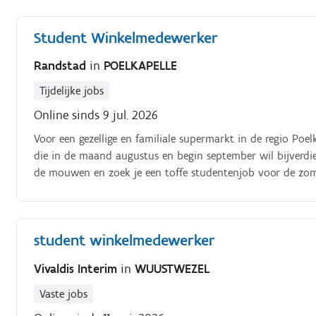
werken.
Student Winkelmedewerker
Randstad
in
POELKAPELLE
Tijdelijke jobs
Online sinds 9 jul. 2026
Voor een gezellige en familiale supermarkt in de regio Poe
die in de maand augustus en begin september wil bijverdien
de mouwen en zoek je een toffe studentenjob voor de zom
perfecte match voor jou! Je komt terecht in een fijn, loka
staan
student winkelmedewerker
Vivaldis Interim
in
WUUSTWEZEL
Vaste jobs