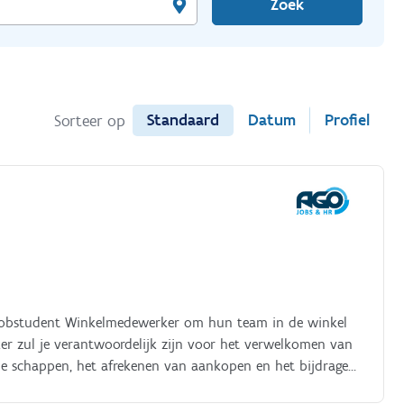
Zoek
Standaard
Datum
Profiel
Sorteer op
 Jobstudent Winkelmedewerker om hun team in de winkel
er zul je verantwoordelijk zijn voor het verwelkomen van
de schappen, het afrekenen van aankopen en het bijdragen
ie waarin je zowel zelfstandig als in teamverband zult