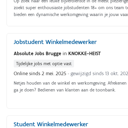
Op zoek naar een leuke bijverdienste in de meest plezierig
zoekt super enthousiaste jobstudenten 18+ om ons team te
bieden een dynamische werkomgeving waarin je jouw vaar
verkoopafdelingen, bij de kassa als in de vulploeg Wat ga j
woord en help je hen bij hun aankopen Rekken vullen: Jij z
klanten vinden wat ze nodig hebben Kassawerk: Je werkt sn
Jobstudent Winkelmedewerker
springt bij waar nodig in de winkel wanneer het rustig is 
Absolute Jobs Brugge
in
KNOKKE-HEIST
Tijdelijke jobs met optie vast
Online sinds 2 mei. 2025
- gewijzigd sinds 13 okt. 20
Netjes houden van de winkel en werkomgeving. Afrekenen 
ga je doen? Bedienen van klanten aan de toonbank.
Student Winkelmedewerker