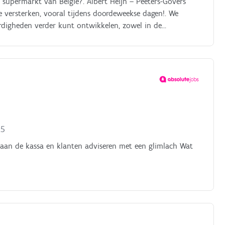
e supermarkt van België?. Albert Heijn – Peeters-Govers
 versterken, vooral tijdens doordeweekse dagen!. We
digheden verder kunt ontwikkelen, zowel in de
e doen?. Klanten helpen: Met een glimlach sta je klanten te
orgt ervoor dat de winkel altijd netjes gevuld is, zodat
el en efficiënt aan de kassa Vulploeg ondersteunen: je
aan de kassa
25
aan de kassa en klanten adviseren met een glimlach Wat