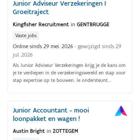
Junior Adviseur Verzekeringen I
Groeitraject
Kingfisher Recruitment
in
GENTBRUGGE
Vaste jobs
Online sinds 29 mei. 2026
- gewijzigd sinds 29
jul. 2026
Als Junior Adviseur Verzekeringen krijg je de kans om
je te verdiepen in de verzekeringswereld en stap voor
stap expertise op te bouwen. Je ondersteunt
particuliere klanten bij hun verzekeringsvragen, leert
risico's analyseren en helpt mee bij de opmaak en
opvolging van offertes en polissen. Dankzij een
Junior Accountant - mooi
grondige opleiding en begeleiding groei je uit tot een
loonpakket en wagen !
volwaardige adviseur die klanten op een
professionele en persoonlijke manier kan begeleiden.
Austin Bright
in
ZOTTEGEM