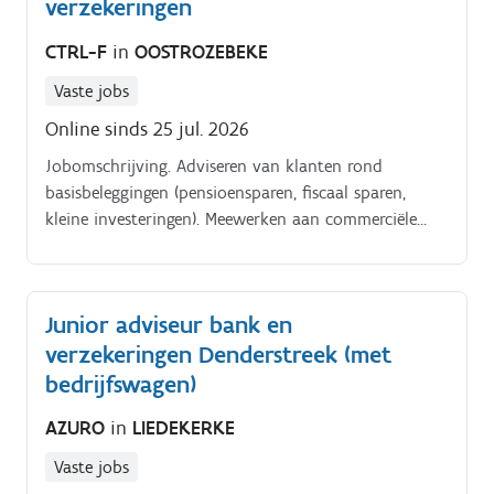
verzekeringen
CTRL-F
in
OOSTROZEBEKE
Vaste jobs
Online sinds 25 jul. 2026
Jobomschrijving. Adviseren van klanten rond
basisbeleggingen (pensioensparen, fiscaal sparen,
kleine investeringen). Meewerken aan commerciële
acties en klantenbenadering. Ondersteunen van
senior collega’s bij complexere dossiers.
Junior adviseur bank en
verzekeringen Denderstreek (met
bedrijfswagen)
AZURO
in
LIEDEKERKE
Vaste jobs