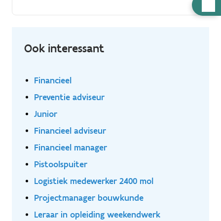
Hulp
meer dan 150 landen. Werk samen met een gedreven
nodig
team voor zowel grote internationale ondernemingen
als lokale ondernemers.
Ook interessant
Financieel
Preventie adviseur
Junior
Financieel adviseur
Financieel manager
Pistoolspuiter
Logistiek medewerker 2400 mol
Projectmanager bouwkunde
Leraar in opleiding weekendwerk