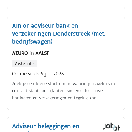
Junior adviseur bank en
verzekeringen Denderstreek (met
bedrijfswagen)
AZURO
in
AALST
Vaste jobs
Online sinds 9 jul. 2026
Zoek je een brede startfunctie waarin je dagelijks in
contact staat met klanten, snel veel leert over
bankieren en verzekeringen en tegelijk kan
doorgroeien naar een meer gespecialiseerde
adviesrol?. Azuro rekruteert een klantgerichte en
commerciële collega die mee het gezicht van het
Adviseur beleggingen en
bank kantoor wil worden Werklocatie.