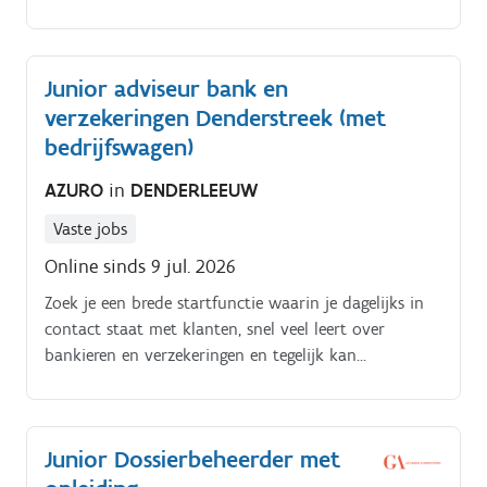
doorgroeien naar een meer gespecialiseerde
adviesrol?. Azuro rekruteert een klantgerichte en
commerciële collega die mee het gezicht van het
Junior adviseur bank en
bank kantoor wil worden Werklocatie.
verzekeringen Denderstreek (met
bedrijfswagen)
AZURO
in
DENDERLEEUW
Vaste jobs
Online sinds 9 jul. 2026
Zoek je een brede startfunctie waarin je dagelijks in
contact staat met klanten, snel veel leert over
bankieren en verzekeringen en tegelijk kan
doorgroeien naar een meer gespecialiseerde
adviesrol?. Azuro rekruteert een klantgerichte en
commerciële collega die mee het gezicht van het
Junior Dossierbeheerder met
bank kantoor wil worden Werklocatie.