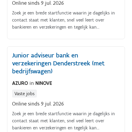
Online sinds 9 jul. 2026
Zoek je een brede startfunctie waarin je dagelijks in
contact staat met klanten, snel veel leert over
bankieren en verzekeringen en tegelijk kan
doorgroeien naar een meer gespecialiseerde
adviesrol?. Azuro rekruteert een klantgerichte en
commerciële collega die mee het gezicht van het
Junior adviseur bank en
bank kantoor wil worden Werklocatie.
verzekeringen Denderstreek (met
bedrijfswagen)
AZURO
in
NINOVE
Vaste jobs
Online sinds 9 jul. 2026
Zoek je een brede startfunctie waarin je dagelijks in
contact staat met klanten, snel veel leert over
bankieren en verzekeringen en tegelijk kan