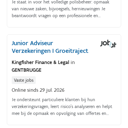
Je staat in voor het volledige polisbeheer: opmaak
van nieuwe zaken, bijvoegsels, hernieuwingen Je
beantwoordt vragen op een professionele en
toegankelijke manier;. Je werkt nauw samen met
collega's en verzekeringsmaatschappijen om een
vlotte en klantgerichte dienstverlening te
Junior Adviseur
garanderen;.
Verzekeringen I Groeitraject
Kingfisher Finance & Legal
in
GENTBRUGGE
Vaste jobs
Online sinds 29 jul. 2026
Je ondersteunt particuliere klanten bij hun
verzekeringsvragen, leert risico's analyseren en helpt
mee bij de opmaak en opvolging van offertes en
polissen. Dankzij een grondige opleiding en
begeleiding groei je uit tot een volwaardige adviseur