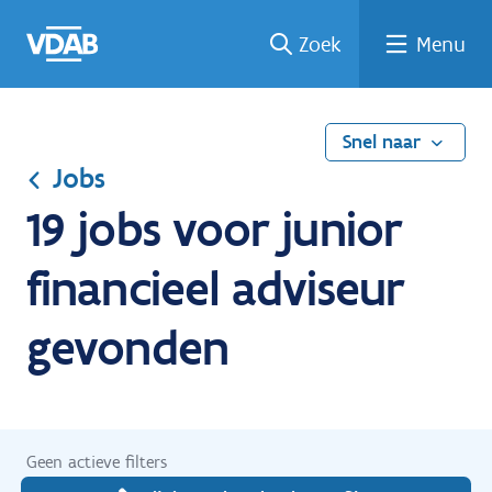
Ga
Vind
Vind
Welke
Terug
Zoek
Menu
naar
een
een
job
naar
de
job
opleiding
past
home
inhoud
bij
mij?
Snel naar
Jobs
19 jobs voor junior
financieel adviseur
gevonden
Geen actieve filters