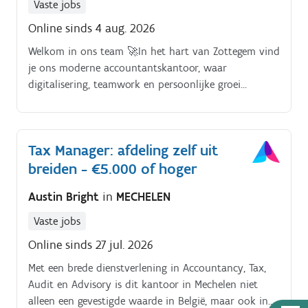
Vaste jobs
Online sinds 4 aug. 2026
Welkom in ons team 🚀In het hart van Zottegem vind
je ons moderne accountantskantoor, waar
digitalisering, teamwork en persoonlijke groei
centraal staan. Met een enthousiaste ploeg van 20
collega's begeleiden we dagelijks een gevarieerd
klantenbestand: van lokale starters en groeiende
Tax Manager: afdeling zelf uit
KMO's tot internationale bedrijven.
breiden - €5.000 of hoger
Austin Bright
in
MECHELEN
Vaste jobs
Online sinds 27 jul. 2026
Met een brede dienstverlening in Accountancy, Tax,
Audit en Advisory is dit kantoor in Mechelen niet
alleen een gevestigde waarde in België, maar ook in