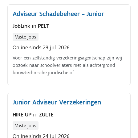
die klanten op een professionele en persoonlijke
Adviseur Schadebeheer - Junior
manier kan begeleiden.
JobLink
in
PELT
Vaste jobs
Online sinds 29 jul. 2026
Voor een zelfstandig verzekeringsagentschap zijn wij
opzoek naar schoolverlaters met als achtergrond
bouwtechnische juridische of
verzekeringsachtergrond.
Functieomschrijving:Begeleiden van klanten bij de
afhandeling van schadeclaims en
Junior Adviseur Verzekeringen
verzekeringsdossiers.
HIRE UP
in
ZULTE
Vaste jobs
Online sinds 24 jul. 2026