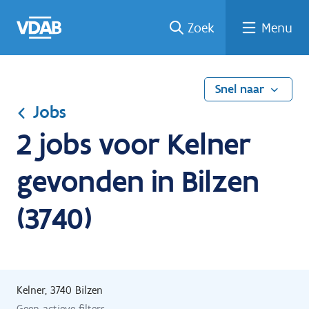
Ga
Vind
Vind
Welke
Terug
Zoek
Menu
naar
een
een
job
naar
de
job
opleiding
past
home
inhoud
bij
mij?
Snel naar
Jobs
2 jobs voor Kelner
gevonden in Bilzen
(3740)
Kelner, 3740 Bilzen
Geen actieve filters