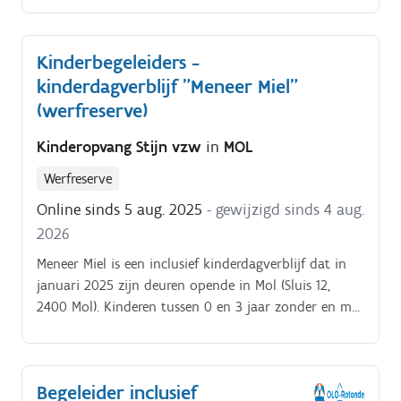
zo waardevol.
Kinderbegeleiders -
kinderdagverblijf "Meneer Miel"
(werfreserve)
Kinderopvang Stijn vzw
in
MOL
Werfreserve
Online sinds 5 aug. 2025
- gewijzigd sinds 4 aug.
2026
Meneer Miel is een inclusief kinderdagverblijf dat in
januari 2025 zijn deuren opende in Mol (Sluis 12,
2400 Mol). Kinderen tussen 0 en 3 jaar zonder en met
bijzondere zorgvragen worden samen opgevangen,
verdeeld over 2 verticale groepen. Als
kinderbegeleider sta je in voor de dagelijkse werking
Begeleider inclusief
in de groep, de liefdevolle opvang en begeleiding van