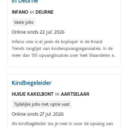
in Deurne
INFANO
in
DEURNE
Vaste jobs
Online sinds 22 jul. 2026
Infano vzw is al jaren de koploper in de Knack
Trends ranglijst van kinderopvangorganisaties. In de
meer dan 150 opvanglocaties over heel Vlaanderen en
Brussel vangt Infano vzw elke dag zo’n 20.000
kinderen op.
Kindbegeleider
HUISJE KAKELBONT
in
AARTSELAAR
Tijdelijke jobs met optie vast
Online sinds 27 jul. 2026
Als kindbegeleider sta je mee in voor de opvang van