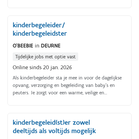
maar ook voor onze medewerkers Dit maakt je job
zo waardevol.
kinderbegeleider/
kinderbegeleidster
O'BEEBIE
in
DEURNE
Tijdelijke jobs met optie vast
Online sinds 20 jan. 2026
Als kinderbegeleider sta je mee in voor de dagelijkse
opvang, verzorging en begeleiding van baby’s en
peuters. Je zorgt voor een warme, veilige en
stimulerende omgeving waarin kinderen zich op hun
eigen tempo kunnen ontwikkelen. Je werkt samen
met collega’s en onderhoudt een open en respectvolle
kinderbegeleid(st)er zowel
communicatie met ouders.
deeltijds als voltijds mogelijk