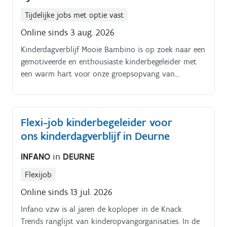
vanzelfsprekend.
Tijdelijke jobs met optie vast
Online sinds 3 aug. 2026
Kinderdagverblijf Mooie Bambino is op zoek naar een
gemotiveerde en enthousiaste kinderbegeleider met
een warm hart voor onze groepsopvang van
maximum 25 plaatsen Jouw belangrijkste functie
betreft het veilig verzorgen van baby's en peuters van
0 tot 3 jaar. Maar daarnaast beschik je ook over een
Flexi-job kinderbegeleider voor
dosis creativiteit, geduld en inlevingsvermogen en kan
ons kinderdagverblijf in Deurne
je zowel zelfstandig als in team werken Je taken zijn
o.a.:.
INFANO
in
DEURNE
Flexijob
Online sinds 13 jul. 2026
Infano vzw is al jaren de koploper in de Knack
Trends ranglijst van kinderopvangorganisaties. In de