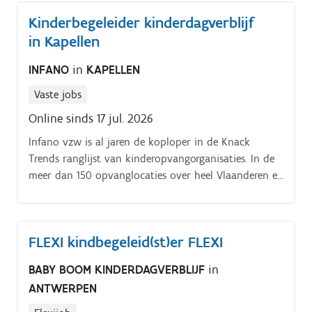
Kinderbegeleider kinderdagverblijf
in Kapellen
INFANO
in
KAPELLEN
Vaste jobs
Online sinds 17 jul. 2026
Infano vzw is al jaren de koploper in de Knack
Trends ranglijst van kinderopvangorganisaties. In de
meer dan 150 opvanglocaties over heel Vlaanderen en
Brussel vangt Infano vzw elke dag zo’n 20.000
kinderen op.
FLEXI kindbegeleid(st)er FLEXI
BABY BOOM KINDERDAGVERBLIJF
in
ANTWERPEN