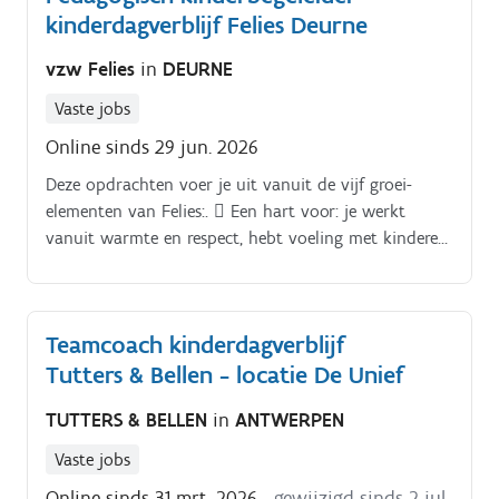
kinderdagverblijf Felies Deurne
vzw Felies
in
DEURNE
Vaste jobs
Online sinds 29 jun. 2026
Deze opdrachten voer je uit vanuit de vijf groei-
elementen van Felies:.  Een hart voor: je werkt
vanuit warmte en respect, hebt voeling met kinderen
en oog voor de noden van elke begeleider 
Veiligheid: je waakt over de emotionele en fysieke
veiligheid, met extra aandacht voor draagkracht van
Teamcoach kinderdagverblijf
de kinderbegeleiders  Kansen: je stimuleert groei
Tutters & Bellen - locatie De Unief
vanuit empoweren, reflectie en heldere feedback 
Verbinding: je bouwt bruggen tussen
TUTTERS & BELLEN
in
ANTWERPEN
kinderbegeleiders, kinderen, ouders, collega’s &
externe partners en werkt nauw samen met het team
Vaste jobs
van pedagogisch coaches en verantwoordelijken 
Online sinds 31 mrt. 2026
- gewijzigd sinds 2 jul.