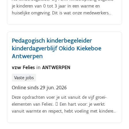
je kinderen van 0 tot 3 jaar in een warme en
huiselijke omgeving. Dit is wat onze medewerkers
ervan vinden:.
Pedagogisch kinderbegeleider
kinderdagverblijf Okido Kiekeboe
Antwerpen
vzw Felies
in
ANTWERPEN
Vaste jobs
Online sinds 29 jun. 2026
Deze opdrachten voer je uit vanuit de vijf groei-
elementen van Felies:.  Een hart voor: je werkt
vanuit warmte en respect, hebt voeling met kinderen
en oog voor de noden van elke begeleider 
Veiligheid: je waakt over de emotionele en fysieke