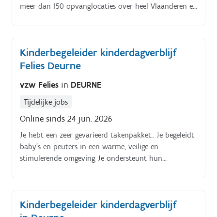
meer dan 150 opvanglocaties over heel Vlaanderen en
Brussel vangt Infano vzw elke dag zo’n 20.000
kinderen op.
Kinderbegeleider kinderdagverblijf
Felies Deurne
vzw Felies
in
DEURNE
Tijdelijke jobs
Online sinds 24 jun. 2026
Je hebt een zeer gevarieerd takenpakket:. Je begeleidt
baby’s en peuters in een warme, veilige en
stimulerende omgeving Je ondersteunt hun
ontwikkeling en speelt in op hun individuele noden
Je werkt samen met collega’s om een huiselijke sfeer
te creëren waarin elk kind zich goed voelt.
Kinderbegeleider kinderdagverblijf