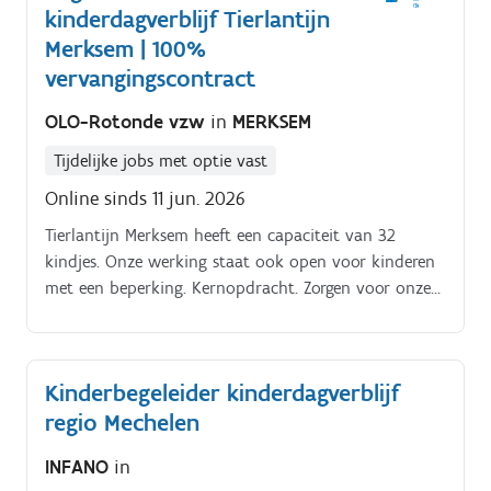
kinderdagverblijf Tierlantijn
een 14-tal kindjes, op weekdagen tussen 7u en 18u30
Binnen Stijn VZW hebben we nog een tweede
Merksem | 100%
kinderdagverblijf 'Windekind' dat gevestigd is te
vervangingscontract
Heusden-Zolder. Ook hiervoor zijn we steeds op zoek
OLO-Rotonde vzw
in
MERKSEM
naar kinderbegeleiders voor onze werfreserve.
Tijdelijke jobs met optie vast
Online sinds 11 jun. 2026
Tierlantijn Merksem heeft een capaciteit van 32
kindjes. Onze werking staat ook open voor kinderen
met een beperking. Kernopdracht. Zorgen voor onze
kinderen in het leven van alledag.
Kinderbegeleider kinderdagverblijf
regio Mechelen
INFANO
in