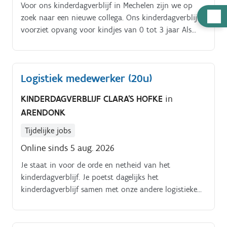
Voor ons kinderdagverblijf in Mechelen zijn we op
Hulp
zoek naar een nieuwe collega. Ons kinderdagverblijf
nodig
voorziet opvang voor kindjes van 0 tot 3 jaar Als
kinderverzorger/ verzorgster speel je een centrale rol
in het dagelijks leven van kinderen van.
Logistiek medewerker (20u)
KINDERDAGVERBLIJF CLARA'S HOFKE
in
ARENDONK
Tijdelijke jobs
Online sinds 5 aug. 2026
Je staat in voor de orde en netheid van het
kinderdagverblijf. Je poetst dagelijks het
kinderdagverblijf samen met onze andere logistieke
medewerker Daarnaast sta je in voor het
voorbereiden, bereiden en verdelen van de maaltijden
en de afwas nadien