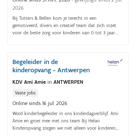
Uniek: je werkt op maat van elke opvanglocatie en
2026
begeleider, met respect voor ieders tempo,
achtergrond en talenten
Bij Tutters & Bellen kom je terecht in een
gemotiveerd, divers en creatief team dat zich inzet
voor de beste zorg voor kinderen van 0 tot 3 jaar.
Van pedagogisch kinderbegeleiders en logistieke
ondersteuners, administratieve helden tot
teamcoaches en verantwoordelijken, samen zorgen we
Begeleider in de
op meerdere locaties in Antwerpen voor een
kinderopvang - Antwerpen
liefdevolle en veilige omgeving waarin kinderen
kunnen opgroeien en bloeien.
KDV Ami Amie
in
ANTWERPEN
Vaste jobs
Online sinds 16 jul. 2026
Word kinderbegeleider in ons kinderdagverblijf. Ami
Amie en groei mee met ons team Bij Helan
Kinderopvang zorgen we niet alleen voor kinderen,
maar ook voor onze medewerkers Dit maakt je job