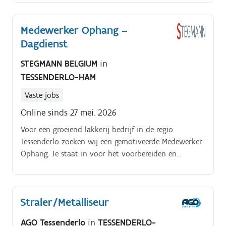
gereedschapspad).
Medewerker Ophang –
Dagdienst
STEGMANN BELGIUM
in
TESSENDERLO-HAM
Vaste jobs
Online sinds 27 mei. 2026
Voor een groeiend lakkerij bedrijf in de regio
Tessenderlo zoeken wij een gemotiveerde Medewerker
Ophang. Je staat in voor het voorbereiden en
ophangen van metalen onderdelen in de lakstraat.
Dit is een belangrijke stap in het lakproces, waarbij
nauwkeurigheid en aandacht voor kwaliteit
Straler/Metalliseur
essentieel zijn. Jouw takenpakket:- Verzamelen van
ongelakt materiaal volgens werkbonnen, per klant en
AGO Tessenderlo
in
TESSENDERLO-