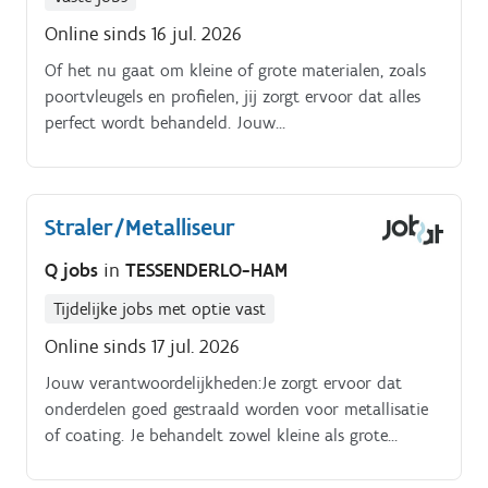
kunnen werken, maar ook goed in teamverband
Online sinds 16 jul. 2026
kunnen presteren- plichtsbewust en collegiaal
ingesteld zijn- nauwgezet en veilig werken- bereid zijn
Of het nu gaat om kleine of grote materialen, zoals
om in ploegen te werken (eerste weken opleiding
poortvleugels en profielen, jij zorgt ervoor dat alles
enkel tijdens dagploeg).
perfect wordt behandeld. Jouw
verantwoordelijkheden:.
Straler/Metalliseur
Q jobs
in
TESSENDERLO-HAM
Tijdelijke jobs met optie vast
Online sinds 17 jul. 2026
Jouw verantwoordelijkheden:Je zorgt ervoor dat
onderdelen goed gestraald worden voor metallisatie
of coating. Je behandelt zowel kleine als grote
materialen (zoals poortvleugels, palen en profielen).