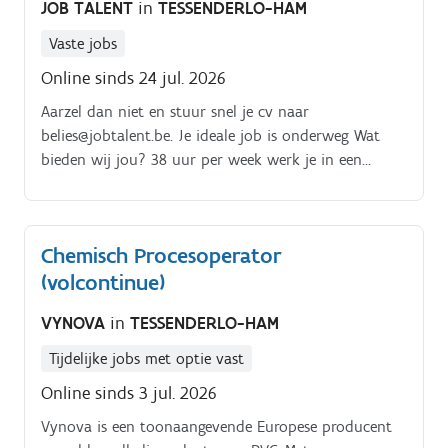
JOB TALENT
in
TESSENDERLO-HAM
werking van het team Je taken variëren van:. Het
uitladen van de levering tot het vullen van de
Vaste jobs
winkelrekken Het onderhouden van de werkplek en
Online sinds 24 jul. 2026
de faciliteiten Het afbakken van koffiekoeken tot het
mooi presenteren van onze promoties Het afrekenen
Aarzel dan niet en stuur snel je cv naar
aan de kassa tot het helpen van de klanten
belies@jobtalent.be. Je ideale job is onderweg Wat
bieden wij jou? 38 uur per week werk je in een
groeiend bedrijf met overheerlijke delicatessen. Je
vast contract ligt niet ver buiten je bereik (Uiteraard
na een geslaagde interimperiode) Werken in 2 ploegen
Chemisch Procesoperator
(toffe collega's inbegrepen) Je zal werken met
(volcontinue)
moderne toestellen. Er wordt een uitgebreide
opleiding on the job voorzien.
VYNOVA
in
TESSENDERLO-HAM
Tijdelijke jobs met optie vast
Online sinds 3 jul. 2026
Vynova is een toonaangevende Europese producent