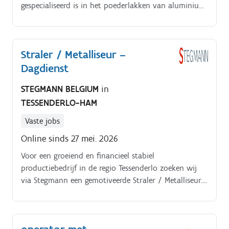
gespecialiseerd is in het poederlakken van aluminium,
staal en verzinkt staal Dagdienst.
Functieomschrijving:.
Straler / Metalliseur –
Dagdienst
STEGMANN BELGIUM
in
TESSENDERLO-HAM
Vaste jobs
Online sinds 27 mei. 2026
Voor een groeiend en financieel stabiel
productiebedrijf in de regio Tessenderlo zoeken wij
via Stegmann een gemotiveerde Straler / Metalliseur.
Als straler vorm jij de eerste cruciale schakel in het
proces van oppervlaktebehandeling. Je zorgt ervoor
dat onderdelen volledig worden gereinigd en voorzien