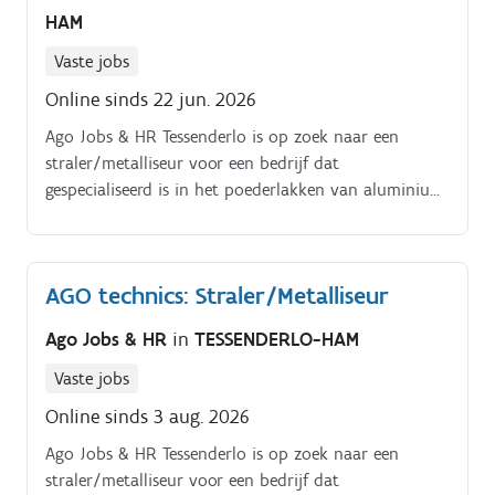
per kleur.- Controleren van aantallen en volledigheid
HAM
van de orders.- Ophangen van onderdelen volgens
correcte methode: juiste haken, zichtzijde, spuitzijde,
Vaste jobs
metaalsoort,…- Opsporen en melden van eventuele
Online sinds 22 jun. 2026
zichtbare gebreken.- Uitvoeren van voorbereidende
werkzaamheden zoals schuren, verwijderen van
Ago Jobs & HR Tessenderlo is op zoek naar een
oneffenheden en stofvrij maken van stukken.- Correct
straler/metalliseur voor een bedrijf dat
lezen en interpreteren van werkorders om een perfect
gespecialiseerd is in het poederlakken van aluminium,
eindresultaat te garanderen.- Bewaken van de
staal en verzinkt staal Dagdienst.
doorstroom en voortgang van orders in de productie.
Functieomschrijving:.
AGO technics: Straler/Metalliseur
Ago Jobs & HR
in
TESSENDERLO-HAM
Vaste jobs
Online sinds 3 aug. 2026
Ago Jobs & HR Tessenderlo is op zoek naar een
straler/metalliseur voor een bedrijf dat