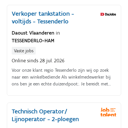
Verkoper tankstation -
voltijds - Tessenderlo
Daoust Vlaanderen
in
TESSENDERLO-HAM
Vaste jobs
Online sinds 28 jul. 2026
Voor onze klant regio Tessenderlo zijn wij op zoek
naar een winkelbediende Als winkelmedewerker bij
ons ben je een echte duizendpoot:. Je bereidt met
zorg en precisie een verscheidenheid aan belegde
broodjes volgens onze recepten Je helpt klanten met
een glimlach, neemt hun bestellingen op en zorgt
Technisch Operator/
ervoor dat ze tevreden vertrekken Je houdt de
Lijnoperator - 2-ploegen
werkplek schoon en ordelijk, volgt
hygiënevoorschriften en draagt bij aan een vlotte