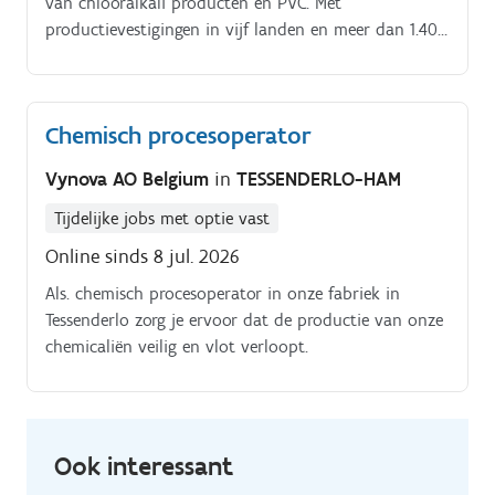
van chlooralkali producten en PVC. Met
productievestigingen in vijf landen en meer dan 1.400
toegewijde medewerkers, haalden we in 2024 een
jaaromzet van 950 miljoen euro.
Chemisch procesoperator
Vynova AO Belgium
in
TESSENDERLO-HAM
Tijdelijke jobs met optie vast
Online sinds 8 jul. 2026
Als. chemisch procesoperator in onze fabriek in
Tessenderlo zorg je ervoor dat de productie van onze
chemicaliën veilig en vlot verloopt.
Ook interessant