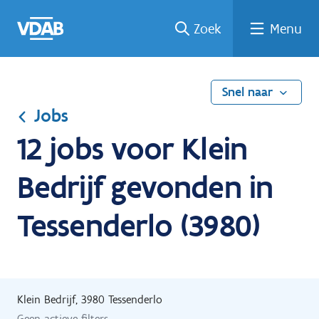
Ga
Vind
Vind
Welke
Terug
Zoek
Menu
naar
een
een
job
naar
de
job
opleiding
past
home
inhoud
bij
mij?
Snel naar
Jobs
12 jobs voor Klein
Bedrijf gevonden in
Tessenderlo (3980)
Klein Bedrijf, 3980 Tessenderlo
Geen actieve filters