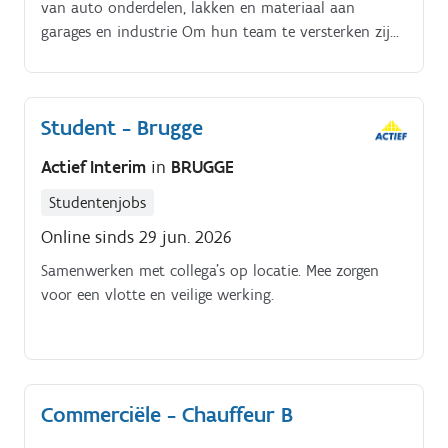
van auto onderdelen, lakken en materiaal aan
garages en industrie Om hun team te versterken zijn
ze nog opzoek naar een magazijnier-chauffeur met
als volgende taken:. Je bent verantwoordelijk voor
het aanleveren van de bestellingen aan de klanten
Student - Brugge
Goed en veilig laden en lossen van jouw voertuig Je
volgt de route volgens de vooropgestelde lijst
Actief Interim
in
BRUGGE
Onderhouden van jouw voertuig Helpen in het
magazijn nadat je jouw route hebt afgewerkt
Studentenjobs
Online sinds 29 jun. 2026
Samenwerken met collega's op locatie. Mee zorgen
voor een vlotte en veilige werking.
Commerciële - Chauffeur B