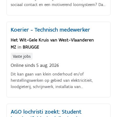
sociaal contact en een motiverend loonsysteem? Dan
ben je bij ons aan het juiste adres!.
Koerier - Technisch medewerker
Het Wit-Gele Kruis van West-Vlaanderen
MZ
in
BRUGGE
Vaste jobs
Online sinds 5 aug. 2026
Dit kan gaan van klein onderhoud en/of
herstellingswerken op gebied van elektricitieit,
loodgieterij, schrijnwerk, installatia van
bureaumateriaal, etc Zo draag je ertoe bij dat onze
werkomgevingen veilig, functioneel en goed
onderhouden blijven. Je werkt hiertoe nauw samen
AGO lochristi zoekt: Student
met onze dienst facility.