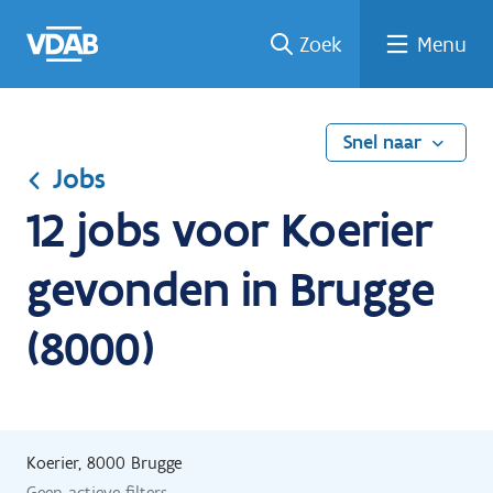
Ga
Vind
Vind
Welke
Terug
Zoek
Menu
naar
een
een
job
naar
de
job
opleiding
past
home
inhoud
bij
mij?
Snel naar
Jobs
12 jobs voor Koerier
gevonden in Brugge
(8000)
Koerier, 8000 Brugge
Geen actieve filters