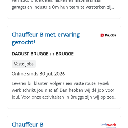
van auto onderdelen, lakken en materiaal aan
garages en industrie Om hun team te versterken zijn
ze nog opzoek naar een magazijnier-chauffeur met
als volgende taken:. Je bent verantwoordelijk voor
het aanleveren van de bestellingen aan de klanten
Chauffeur B met ervaring
Goed en veilig laden en lossen van jouw voertuig Je
gezocht!
volgt de route volgens de vooropgestelde lijst
Onderhouden van jouw voertuig Helpen in het
DAOUST BRUGGE
in
BRUGGE
magazijn nadat je jouw route hebt afgewerkt
Vaste jobs
Online sinds 30 jul. 2026
Leveren bij klanten volgens een vaste route. Fysiek
werk schrikt jou niet af. Dan hebben wij dé job voor
jou!. Voor onze activiteiten in Brugge zijn wij op zoek
naar een gemotiveerde Chauffeur B die van
aanpakken weet.
Chauffeur B