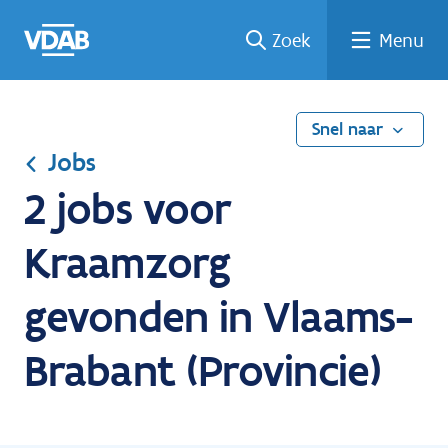
Ga
Vind
Vind
Welke
Terug
Zoek
Menu
naar
een
een
job
naar
de
job
opleiding
past
home
inhoud
bij
mij?
Snel naar
Jobs
2 jobs voor
Kraamzorg
gevonden in Vlaams-
Brabant (Provincie)