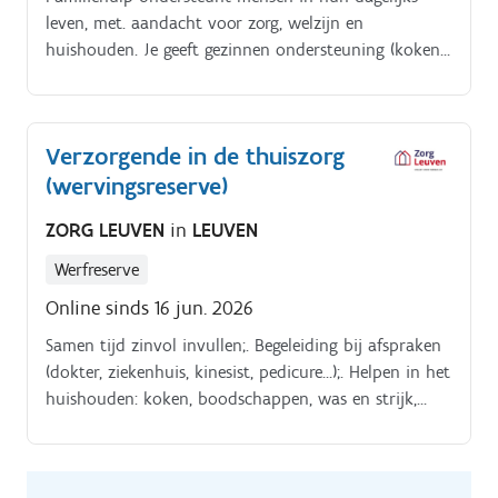
leven, met. aandacht voor zorg, welzijn en
huishouden. Je geeft gezinnen ondersteuning (koken,
strijken, onderhoud woning,.). Je zorgt voor
psychosociale en pedagogische ondersteuning.
Verzorgende in de thuiszorg
(wervingsreserve)
ZORG LEUVEN
in
LEUVEN
Werfreserve
Online sinds 16 jun. 2026
Samen tijd zinvol invullen;. Begeleiding bij afspraken
(dokter, ziekenhuis, kinesist, pedicure…);. Helpen in het
huishouden: koken, boodschappen, was en strijk,
beperkt poetsen;. Luisteren, ondersteunen en helpen
bij kleine administratieve zaken;.