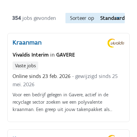
354
jobs gevonden
Sorteer op
Standaard
Kraanman
Vivaldis Interim
in
GAVERE
Vaste jobs
Online sinds 23 feb. 2026
- gewijzigd sinds 25
mei. 2026
Voor een bedrijf gelegen in Gavere, actief in de
recyclage sector zoeken we een polyvalente
kraanman. Een greep uit jouw takenpakket als
kraanman: Meewerken op de werf; klanten bedienen,
wegen, Na grondige opleiding materiaalkennis ga je
met de kraan, losse grijper, aan de slag, dit maakt