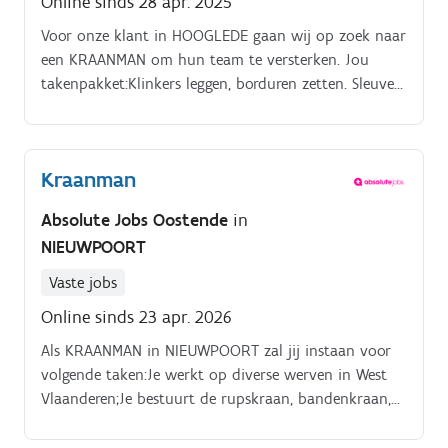
Online sinds 28 apr. 2025
Voor onze klant in HOOGLEDE gaan wij op zoek naar
een KRAANMAN om hun team te versterken. Jou
takenpakket:Klinkers leggen, borduren zetten. Sleuven
delven Werken met graafkraan Buizen
leggen Wegeniswerken Betonwerken #pink
Kraanman
Absolute Jobs Oostende
in
NIEUWPOORT
Vaste jobs
Online sinds 23 apr. 2026
Als KRAANMAN in NIEUWPOORT zal jij instaan voor
volgende taken:Je werkt op diverse werven in West
Vlaanderen;Je bestuurt de rupskraan, bandenkraan,
minigraver,…;Je stort steenpuin, gravé, gyproc in de
container;