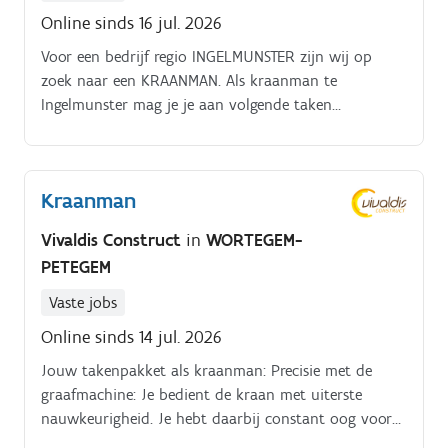
Online sinds 16 jul. 2026
Voor een bedrijf regio INGELMUNSTER zijn wij op
zoek naar een KRAANMAN. Als kraanman te
Ingelmunster mag je je aan volgende taken
voorbereiden:Je bedient de kraan op verschillende
werven. Je werkt voornamelijk met een rupskraan,
maar een bandenkraan kan ook aanbod komen. Je
Kraanman
staat in op gevarieerde werven: afbraak, parkings,
omgevingswerken, grondverzet, openbare werken,
Vivaldis Construct
in
WORTEGEM-
PETEGEM
Vaste jobs
Online sinds 14 jul. 2026
Jouw takenpakket als kraanman: Precisie met de
graafmachine: Je bedient de kraan met uiterste
nauwkeurigheid. Je hebt daarbij constant oog voor
veiligheid, de ondergrond en de omgeving.