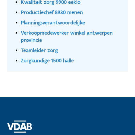
Kwaliteit zorg 9900 eeklo
Productiechef 8930 menen
Planningsverantwoordelijke
Verkoopmedewerker winkel antwerpen
provincie
Teamleider zorg
Zorgkundige 1500 halle