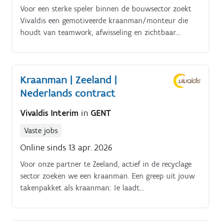
Voor een sterke speler binnen de bouwsector zoekt
Vivaldis een gemotiveerde kraanman/monteur die
houdt van teamwork, afwisseling en zichtbaar
resultaat op de werf. Wat houdt je job als
kraanman/ monteur in?
Kraanman | Zeeland |
Nederlands contract
Vivaldis Interim
in
GENT
Vaste jobs
Online sinds 13 apr. 2026
Voor onze partner te Zeeland, actief in de recyclage
sector zoeken we een kraanman. Een greep uit jouw
takenpakket als kraanman: Je laadt
transportvoertuigen met de juiste kwaliteit, zoals
vermeld op de laadbon.