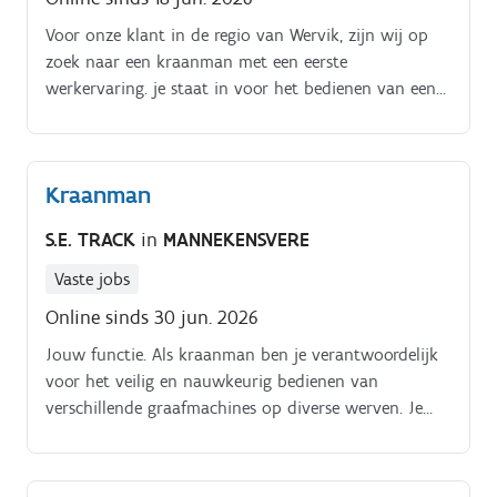
Voor onze klant in de regio van Wervik, zijn wij op
zoek naar een kraanman met een eerste
werkervaring. je staat in voor het bedienen van een
bandenkraan.graven van sleuven, putten,plaatsen
van buizen. Interesse ? kortrijk@vivaldisconstruct.be
of 056 89 19 09
Kraanman
S.E. TRACK
in
MANNEKENSVERE
Vaste jobs
Online sinds 30 jun. 2026
Jouw functie. Als kraanman ben je verantwoordelijk
voor het veilig en nauwkeurig bedienen van
verschillende graafmachines op diverse werven. Je
werkt samen met je collega's aan uiteenlopende
projecten in grond-, graaf- en infrastructuurwerken
Jouw taken. Bedienen van een rupskraan,