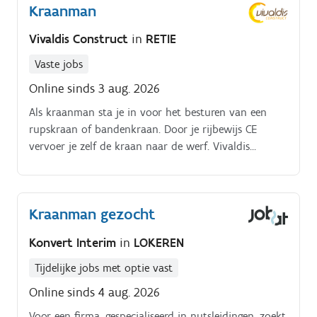
Kraanman
bandenkraan en minigraver Uitvoeren van
graafwerken voor rioleringen, funderingen en
Vivaldis Construct
in
RETIE
nutsleidingen Grondverzet en nivelleren van terreinen
Laden en verplaatsen van grond- en bouwmaterialen
Vaste jobs
Dagelijkse controle en basisonderhoud van de
Online sinds 3 aug. 2026
machines Meehelpen met de werkzaamheden op de
Als kraanman sta je in voor het besturen van een
werf wanneer nodig Werken volgens de veiligheids-
rupskraan of bandenkraan. Door je rijbewijs CE
en kwaliteitsvoorschriften.
vervoer je zelf de kraan naar de werf. Vivaldis
construct Geel zoekt een machinist! Waar moet je
zijn? Retie. Wat moet je doen?
Kraanman gezocht
Konvert Interim
in
LOKEREN
Tijdelijke jobs met optie vast
Online sinds 4 aug. 2026
Voor een firma, gespecialiseerd in nutsleidingen, zoekt