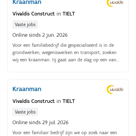
Kraanman
een groot deel van jouw takenpakket uit.
Vivaldis Construct
in
TIELT
Vaste jobs
Online sinds 2 jun. 2026
Voor een familiebedrijf die gespecialiseerd is in de
grondwerken, wegeniswerken en transport, zoeken
wij een kraanman. Jij gaat aan de slag op een van
onze werven met een kraan uit onderstaand aanbod.
Machinepark: high-reach kraan met een werkhoogte
van 22 m, diverse graafkranen uitgerust met
Kraanman
breekhamers, sorteergrijpers, schieters, crushers,
graafmachines, enkele wielladers en een trilwals. Jij
Vivaldis Construct
in
TIELT
zal met een van deze kranen werken
Vaste jobs
Online sinds 29 jul. 2026
Voor een familiair bedrijf zijn we op zoek naar een