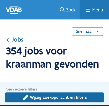
Ga
Vind
Vind
Welke
Terug
Zoek
Menu
naar
een
een
job
naar
de
job
opleiding
past
home
inhoud
bij
mij?
Snel naar
Jobs
354 jobs voor
kraanman gevonden
Geen actieve filters
Wijzig zoekopdracht en filters