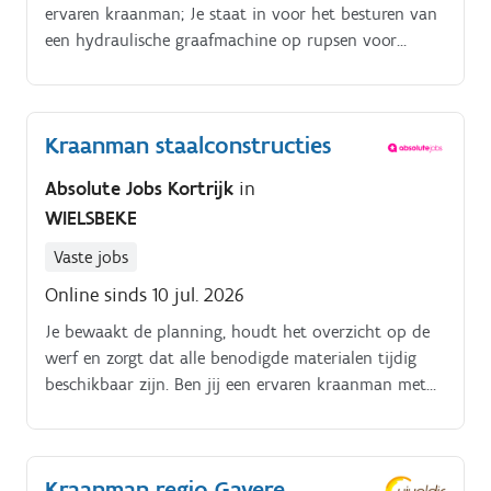
ervaren kraanman; Je staat in voor het besturen van
een hydraulische graafmachine op rupsen voor
riolerings , sloop of wegeniswerken. Manoeuvreren
met de machine, rekening houdend met het terrein.
Kraanman staalconstructies
Absolute Jobs Kortrijk
in
WIELSBEKE
Vaste jobs
Online sinds 10 jul. 2026
Je bewaakt de planning, houdt het overzicht op de
werf en zorgt dat alle benodigde materialen tijdig
beschikbaar zijn. Ben jij een ervaren kraanman met
oog voor veiligheid en zin voor
verantwoordelijkheid?
Kraanman regio Gavere