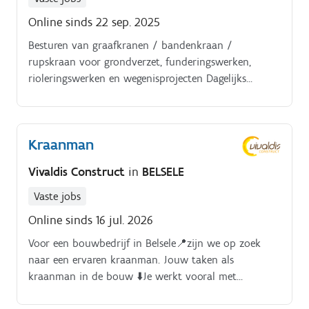
plaatst en stort funderingen volgens de technische
Online sinds 22 sep. 2025
plannen en bouwspecificaties.*Je ondersteunt bij de
Besturen van graafkranen / bandenkraan /
voorbereiding van de werf en zorgt dat materialen
rupskraan voor grondverzet, funderingswerken,
correct worden aangewend.*Je draagt actief bij aan
rioleringswerken en wegenisprojecten Dagelijks
een veilige werkomgeving door de
controleren van de machine: oliepeil, hydraulische
veiligheidsvoorschriften strikt na te leven.*Je toont
werking, alarmsignalen etc., en kleine
initiatief en leert werken met de aanwezige machines
onderhoudswerken uitvoeren Werken volgens
op de werf.
Kraanman
veiligheidsvoorschriften, zorgen voor nette en
geordende werf (materialen plaatsen, terrein
Vivaldis Construct
in
BELSELE
vrijhouden, PBM’s gebruiken) Samenwerken met
grondwerkers, werfleiders en andere collega’s op de
Vaste jobs
werf Mogelijk meehelpen bij afwerking (borduren,
Online sinds 16 jul. 2026
klinkers, afvoeren van grond, opruimen).
Voor een bouwbedrijf in Belsele📍zijn we op zoek
naar een ervaren kraanman. Jouw taken als
kraanman in de bouw ⬇️Je werkt vooral met
een rups- en een bandenkraan. Je