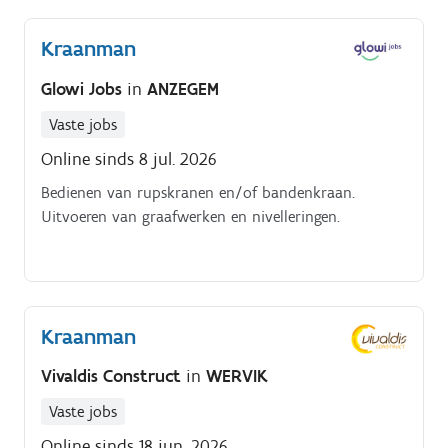
voert grondwerken uit. Je helpt mee
aan afbraakwerken met de kraan 🏗Je zorgt ervoor
Kraanman
dat de kraan netjes wordt achtergelaten bij einde van
uw werkdag.
Glowi Jobs
in
ANZEGEM
Vaste jobs
Online sinds 8 jul. 2026
Bedienen van rupskranen en/of bandenkraan.
Uitvoeren van graafwerken en nivelleringen.
Kraanman
Vivaldis Construct
in
WERVIK
Vaste jobs
Online sinds 18 jun. 2026