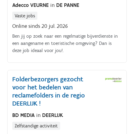
Adecco VEURNE
in
DE PANNE
tijdspanne zelf wanneer je de pakketten rondbrengt
Op die manier kan je het inplannen volgens jouw
Vaste jobs
eigen beschikbaarheid De opdracht is in zelfstandig
Online sinds 20 jul. 2026
bijberoep/hoofdberoep: Wat je hiervoor moet doen
wordt tijdens een gesprek in het dichtstbijzijnde
Ben jij op zoek naar een regelmatige bijverdienste in
kantoor of via een videocall gegeven.
een aangename en toeristische omgeving? Dan is
deze job ideaal voor jou!.
Folderbezorgers gezocht
voor het bedelen van
reclamefolders in de regio
DEERLIJK !
BD MEDIA
in
DEERLIJK
Zelfstandige activiteit