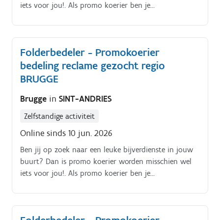
iets voor jou!. Als promo koerier ben je
verantwoordelijk voor het rondbrengen van het
wekelijkse folderpakket in de door jou gekozen buurt
Je kiest daarbij zelf hoe je dat doet (met de fiets, te
Folderbedeler - Promokoerier
voet, bromfiets, … ) De folderpakketten moeten
bedeling reclame gezocht regio
tussen zondagochtend en dinsdagavond in de
brievenbussen belanden Je kiest binnen die
BRUGGE
tijdspanne zelf wanneer je de pakketten rondbrengt
Brugge
in
SINT-ANDRIES
Op die manier kan je het inplannen volgens jouw
eigen beschikbaarheid De opdracht is in zelfstandig
Zelfstandige activiteit
bijberoep/hoofdberoep: Wat je hiervoor moet doen
Online sinds 10 jun. 2026
wordt tijdens een gesprek in het dichtstbijzijnde
kantoor of via een videocall gegeven.
Ben jij op zoek naar een leuke bijverdienste in jouw
buurt? Dan is promo koerier worden misschien wel
iets voor jou!. Als promo koerier ben je
verantwoordelijk voor het rondbrengen van het
wekelijkse folderpakket in de door jou gekozen buurt
Je kiest daarbij zelf hoe je dat doet (met de fiets, te