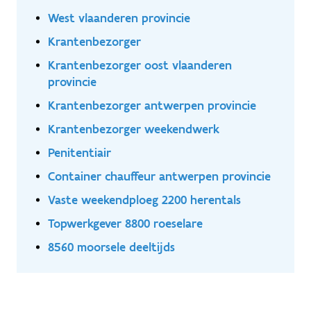
eigen beschikbaarheid De activiteit is ook mogelijk
West vlaanderen provincie
voor vzw's ( sportclubs) die inkomsten willen
Krantenbezorger
vergaren voor de club. De opdracht is in zelfstandig
bijberoep/hoofdberoep: Wat je hiervoor moet doen
Krantenbezorger oost vlaanderen
wordt tijdens een gesprek in het dichtstbijzijnde
provincie
kantoor of via een videocall gegeven.
Krantenbezorger antwerpen provincie
Krantenbezorger weekendwerk
Penitentiair
Container chauffeur antwerpen provincie
Vaste weekendploeg 2200 herentals
Topwerkgever 8800 roeselare
8560 moorsele deeltijds