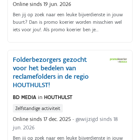
Online sinds 19 jun. 2026
wordt tijdens een gesprek in het dichtstbijzijnde
kantoor of via een videocall gegeven.
Ben jij op zoek naar een leuke bijverdienste in jouw
buurt? Dan is promo koerier worden misschien wel
iets voor jou!. Als promo koerier ben je
verantwoordelijk voor het rondbrengen van het
wekelijkse folderpakket in de door jou gekozen buurt
Je kiest daarbij zelf hoe je dat doet (met de fiets, te
Folderbezorgers gezocht
voet, bromfiets, … ) De folderpakketten moeten
voor het bedelen van
tussen zondagochtend en dinsdagavond in de
brievenbussen belanden Je kiest binnen die
reclamefolders in de regio
tijdspanne zelf wanneer je de pakketten rondbrengt
HOUTHULST!
Op die manier kan je het inplannen volgens jouw
BD MEDIA
in
HOUTHULST
eigen beschikbaarheid De opdracht is in zelfstandig
bijberoep/hoofdberoep: Wat je hiervoor moet doen
Zelfstandige activiteit
wordt tijdens een gesprek in het dichtstbijzijnde
Online sinds 17 dec. 2025
- gewijzigd sinds 18
kantoor of via een videocall gegeven.
jun. 2026
Ben jij op zoek naar een leuke bijverdienste in jouw