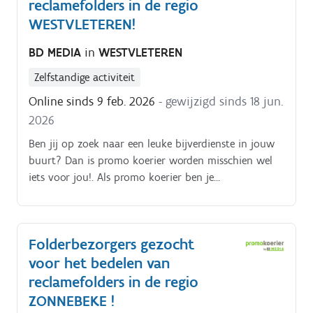
brievenbussen belanden Je kiest binnen die
reclamefolders in de regio
tijdspanne zelf wanneer je de pakketten rondbrengt
WESTVLETEREN!
Op die manier kan je het inplannen volgens jouw
BD MEDIA
in
WESTVLETEREN
eigen beschikbaarheid De opdracht is in zelfstandig
bijberoep/hoofdberoep: Wat je hiervoor moet doen
Zelfstandige activiteit
wordt tijdens een gesprek in het dichtstbijzijnde
Online sinds 9 feb. 2026
- gewijzigd sinds 18 jun.
kantoor of via een videocall gegeven.
2026
Ben jij op zoek naar een leuke bijverdienste in jouw
buurt? Dan is promo koerier worden misschien wel
iets voor jou!. Als promo koerier ben je
verantwoordelijk voor het rondbrengen van het
wekelijkse folderpakket in de door jou gekozen buurt
Je kiest daarbij zelf hoe je dat doet (met de fiets, te
Folderbezorgers gezocht
voet, bromfiets, … ) De folderpakketten moeten
voor het bedelen van
tussen zondagochtend en dinsdagavond in de
brievenbussen belanden Je kiest binnen die
reclamefolders in de regio
tijdspanne zelf wanneer je de pakketten rondbrengt
ZONNEBEKE !
Op die manier kan je het inplannen volgens jouw