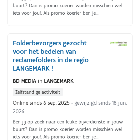
buurt? Dan is promo koerier worden misschien wel
iets voor jou!. Als promo koerier ben je
verantwoordelijk voor het rondbrengen van het
wekelijkse folderpakket in de door jou gekozen buurt
Je kiest daarbij zelf hoe je dat doet (met de fiets, te
Folderbezorgers gezocht
voet, bromfiets, … ) De folderpakketten moeten
voor het bedelen van
tussen zondagochtend en dinsdagavond in de
brievenbussen belanden Je kiest binnen die
reclamefolders in de regio
tijdspanne zelf wanneer je de pakketten rondbrengt
LANGEMARK !
Op die manier kan je het inplannen volgens jouw
BD MEDIA
in
LANGEMARK
eigen beschikbaarheid De opdracht is in zelfstandig
bijberoep/hoofdberoep: Wat je hiervoor moet doen
Zelfstandige activiteit
wordt tijdens een gesprek in het dichtstbijzijnde
Online sinds 6 sep. 2025
- gewijzigd sinds 18 jun.
kantoor of via een videocall gegeven.
2026
Ben jij op zoek naar een leuke bijverdienste in jouw
buurt? Dan is promo koerier worden misschien wel
iets voor jou!. Als promo koerier ben je