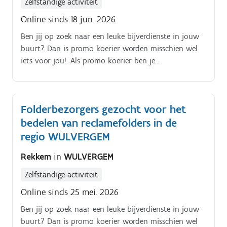
Zelfstandige activiteit
vergaren voor de club. De opdracht is in zelfstandig
Online sinds 18 jun. 2026
bijberoep/hoofdberoep: Wat je hiervoor moet doen
wordt tijdens een gesprek in het dichtstbijzijnde
Ben jij op zoek naar een leuke bijverdienste in jouw
kantoor of via een videocall gegeven.
buurt? Dan is promo koerier worden misschien wel
iets voor jou!. Als promo koerier ben je
verantwoordelijk voor het rondbrengen van het
wekelijkse folderpakket in de door jou gekozen buurt
Je kiest daarbij zelf hoe je dat doet (met de fiets, te
Folderbezorgers gezocht voor het
voet, bromfiets, … ) De folderpakketten moeten
bedelen van reclamefolders in de
tussen zondagochtend en dinsdagavond in de
brievenbussen belanden Je kiest binnen die
regio WULVERGEM
tijdspanne zelf wanneer je de pakketten rondbrengt
Rekkem
in
WULVERGEM
Op die manier kan je het inplannen volgens jouw
eigen beschikbaarheid De opdracht is in zelfstandig
Zelfstandige activiteit
bijberoep/hoofdberoep: Wat je hiervoor moet doen
Online sinds 25 mei. 2026
wordt tijdens een gesprek in het dichtstbijzijnde
kantoor of via een videocall gegeven.
Ben jij op zoek naar een leuke bijverdienste in jouw
buurt? Dan is promo koerier worden misschien wel