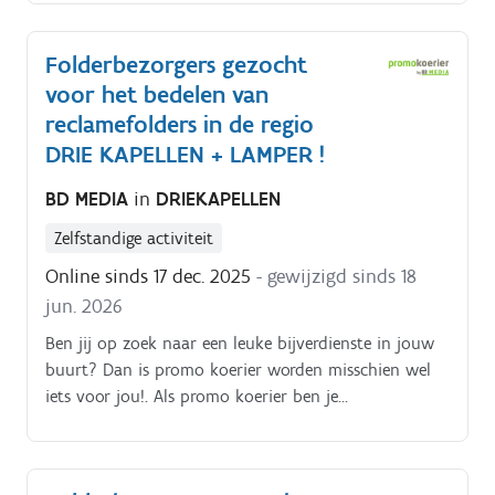
wekelijkse folderpakket in de door jou gekozen buurt
Je kiest daarbij zelf hoe je dat doet (met de fiets, te
Folderbezorgers gezocht
voet, bromfiets, … ) De folderpakketten moeten
voor het bedelen van
tussen zondagochtend en dinsdagavond in de
brievenbussen belanden Je kiest binnen die
reclamefolders in de regio
tijdspanne zelf wanneer je de pakketten rondbrengt
DRIE KAPELLEN + LAMPER !
Op die manier kan je het inplannen volgens jouw
BD MEDIA
in
DRIEKAPELLEN
eigen beschikbaarheid De opdracht is in zelfstandig
bijberoep/hoofdberoep: Wat je hiervoor moet doen
Zelfstandige activiteit
wordt tijdens een gesprek in het dichtstbijzijnde
Online sinds 17 dec. 2025
- gewijzigd sinds 18
kantoor of via een videocall gegeven.
jun. 2026
Ben jij op zoek naar een leuke bijverdienste in jouw
buurt? Dan is promo koerier worden misschien wel
iets voor jou!. Als promo koerier ben je
verantwoordelijk voor het rondbrengen van het
wekelijkse folderpakket in de door jou gekozen buurt
Je kiest daarbij zelf hoe je dat doet (met de fiets, te