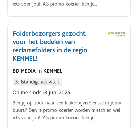
iets voor jou!. Als promo koerier ben je
verantwoordelijk voor het rondbrengen van het
wekelijkse folderpakket in de door jou gekozen buurt
Je kiest daarbij zelf hoe je dat doet (met de fiets, te
Folderbezorgers gezocht
voet, bromfiets, … ) De folderpakketten moeten
voor het bedelen van
tussen zondagochtend en dinsdagavond in de
brievenbussen belanden Je kiest binnen die
reclamefolders in de regio
tijdspanne zelf wanneer je de pakketten rondbrengt
KEMMEL!
Op die manier kan je het inplannen volgens jouw
BD MEDIA
in
KEMMEL
eigen beschikbaarheid De opdracht is in zelfstandig
bijberoep/hoofdberoep: Wat je hiervoor moet doen
Zelfstandige activiteit
wordt tijdens een gesprek in het dichtstbijzijnde
Online sinds 18 jun. 2026
kantoor of via een videocall gegeven.
Ben jij op zoek naar een leuke bijverdienste in jouw
buurt? Dan is promo koerier worden misschien wel
iets voor jou!. Als promo koerier ben je
verantwoordelijk voor het rondbrengen van het
wekelijkse folderpakket in de door jou gekozen buurt