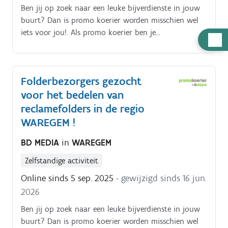
Ben jij op zoek naar een leuke bijverdienste in jouw
buurt? Dan is promo koerier worden misschien wel
iets voor jou!. Als promo koerier ben je
Hulp
verantwoordelijk voor het rondbrengen van het
nodig
wekelijkse folderpakket in de door jou gekozen buurt
Je kiest daarbij zelf hoe je dat doet (met de fiets, te
Folderbezorgers gezocht
voet, bromfiets, … ) De folderpakketten moeten
voor het bedelen van
tussen zondagochtend en dinsdagavond in de
brievenbussen belanden Je kiest binnen die
reclamefolders in de regio
tijdspanne zelf wanneer je de pakketten rondbrengt
WAREGEM !
Op die manier kan je het inplannen volgens jouw
BD MEDIA
in
WAREGEM
eigen beschikbaarheid De opdracht is in zelfstandig
bijberoep/hoofdberoep: Wat je hiervoor moet doen
Zelfstandige activiteit
wordt tijdens een gesprek in het dichtstbijzijnde
Online sinds 5 sep. 2025
- gewijzigd sinds 16 jun.
kantoor of via een videocall gegeven.
2026
Ben jij op zoek naar een leuke bijverdienste in jouw
buurt? Dan is promo koerier worden misschien wel