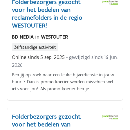
Folderbezorgers gezocht
voet, bromfiets, … ) De folderpakketten moeten
voor het bedelen van
tussen zondagochtend en dinsdagavond in de
brievenbussen belanden Je kiest binnen die
reclamefolders in de regio
tijdspanne zelf wanneer je de pakketten rondbrengt
WESTOUTER!
Op die manier kan je het inplannen volgens jouw
BD MEDIA
in
WESTOUTER
eigen beschikbaarheid De opdracht is in zelfstandig
bijberoep/hoofdberoep: Wat je hiervoor moet doen
Zelfstandige activiteit
wordt tijdens een gesprek in het dichtstbijzijnde
Online sinds 5 sep. 2025
- gewijzigd sinds 16 jun.
kantoor of via een videocall gegeven.
2026
Ben jij op zoek naar een leuke bijverdienste in jouw
buurt? Dan is promo koerier worden misschien wel
iets voor jou!. Als promo koerier ben je
verantwoordelijk voor het rondbrengen van het
wekelijkse folderpakket in de door jou gekozen buurt
Je kiest daarbij zelf hoe je dat doet (met de fiets, te
Folderbezorgers gezocht
voet, bromfiets, … ) De folderpakketten moeten
voor het bedelen van
tussen zondagochtend en dinsdagavond in de