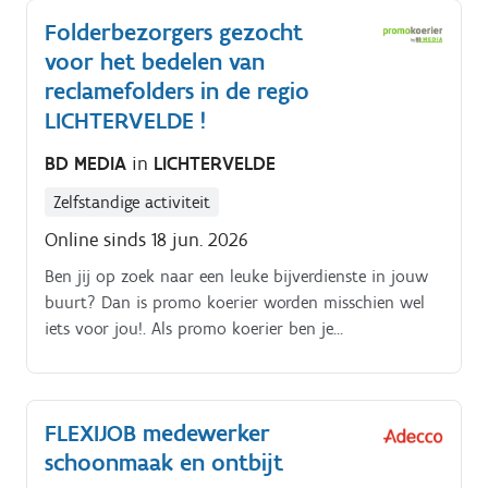
Je kiest daarbij zelf hoe je dat doet (met de fiets, te
Folderbezorgers gezocht
voet, bromfiets, … ) De folderpakketten moeten
voor het bedelen van
tussen zondagochtend en dinsdagavond in de
brievenbussen belanden Je kiest binnen die
reclamefolders in de regio
tijdspanne zelf wanneer je de pakketten rondbrengt
LICHTERVELDE !
Op die manier kan je het inplannen volgens jouw
BD MEDIA
in
LICHTERVELDE
eigen beschikbaarheid De opdracht is in zelfstandig
bijberoep/hoofdberoep: Wat je hiervoor moet doen
Zelfstandige activiteit
wordt tijdens een gesprek in het dichtstbijzijnde
Online sinds 18 jun. 2026
kantoor of via een videocall gegeven.
Ben jij op zoek naar een leuke bijverdienste in jouw
buurt? Dan is promo koerier worden misschien wel
iets voor jou!. Als promo koerier ben je
verantwoordelijk voor het rondbrengen van het
wekelijkse folderpakket in de door jou gekozen buurt
Je kiest daarbij zelf hoe je dat doet (met de fiets, te
FLEXIJOB medewerker
voet, bromfiets, … ) De folderpakketten moeten
schoonmaak en ontbijt
tussen zondagochtend en dinsdagavond in de
brievenbussen belanden Je kiest binnen die