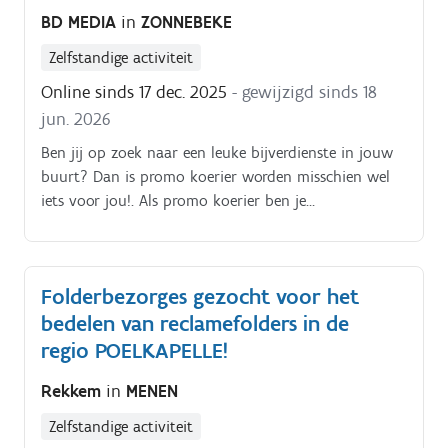
BD MEDIA
in
ZONNEBEKE
eigen beschikbaarheid De opdracht is in zelfstandig
bijberoep/hoofdberoep: Wat je hiervoor moet doen
Zelfstandige activiteit
wordt tijdens een gesprek in het dichtstbijzijnde
Online sinds 17 dec. 2025
- gewijzigd sinds 18
kantoor of via een videocall gegeven.
jun. 2026
Ben jij op zoek naar een leuke bijverdienste in jouw
buurt? Dan is promo koerier worden misschien wel
iets voor jou!. Als promo koerier ben je
verantwoordelijk voor het rondbrengen van het
wekelijkse folderpakket in de door jou gekozen buurt
Je kiest daarbij zelf hoe je dat doet (met de fiets, te
Folderbezorges gezocht voor het
voet, bromfiets, … ) De folderpakketten moeten
bedelen van reclamefolders in de
tussen zondagochtend en dinsdagavond in de
brievenbussen belanden Je kiest binnen die
regio POELKAPELLE!
tijdspanne zelf wanneer je de pakketten rondbrengt
Rekkem
in
MENEN
Op die manier kan je het inplannen volgens jouw
eigen beschikbaarheid De opdracht is in zelfstandig
Zelfstandige activiteit
bijberoep/hoofdberoep: Wat je hiervoor moet doen