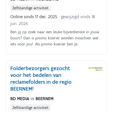
bijberoep/hoofdberoep: Wat je hiervoor moet doen
Zelfstandige activiteit
wordt tijdens een gesprek in het dichtstbijzijnde
Online sinds 17 dec. 2025
- gewijzigd sinds 18
kantoor of via een videocall gegeven.
jun. 2026
Ben jij op zoek naar een leuke bijverdienste in jouw
buurt? Dan is promo koerier worden misschien wel
iets voor jou!. Als promo koerier ben je
verantwoordelijk voor het rondbrengen van het
wekelijkse folderpakket in de door jou gekozen buurt
Je kiest daarbij zelf hoe je dat doet (met de fiets, te
Folderbezorgers gezocht
voet, bromfiets, … ) De folderpakketten moeten
voor het bedelen van
tussen zondagochtend en dinsdagavond in de
brievenbussen belanden Je kiest binnen die
reclamefolders in de regio
tijdspanne zelf wanneer je de pakketten rondbrengt
BEERNEM!
Op die manier kan je het inplannen volgens jouw
BD MEDIA
in
BEERNEM
eigen beschikbaarheid De opdracht is in zelfstandig
bijberoep/hoofdberoep: Wat je hiervoor moet doen
Zelfstandige activiteit
wordt tijdens een gesprek in het dichtstbijzijnde