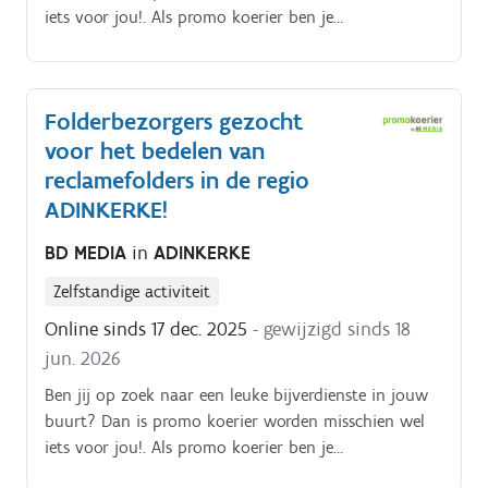
iets voor jou!. Als promo koerier ben je
verantwoordelijk voor het rondbrengen van het
wekelijkse folderpakket in de door jou gekozen buurt
Je kiest daarbij zelf hoe je dat doet (met de fiets, te
Folderbezorgers gezocht
voet, bromfiets, … ) De folderpakketten moeten
voor het bedelen van
tussen zondagochtend en dinsdagavond in de
brievenbussen belanden Je kiest binnen die
reclamefolders in de regio
tijdspanne zelf wanneer je de pakketten rondbrengt
ADINKERKE!
Op die manier kan je het inplannen volgens jouw
BD MEDIA
in
ADINKERKE
eigen beschikbaarheid De activiteit is ook mogelijk
voor vzw's ( sportclubs) die inkomsten willen
Zelfstandige activiteit
vergaren voor de club. De opdracht is in zelfstandig
Online sinds 17 dec. 2025
- gewijzigd sinds 18
bijberoep/hoofdberoep: Wat je hiervoor moet doen
wordt tijdens een gesprek in het dichtstbijzijnde
jun. 2026
kantoor of via een videocall gegeven.
Ben jij op zoek naar een leuke bijverdienste in jouw
buurt? Dan is promo koerier worden misschien wel
iets voor jou!. Als promo koerier ben je
verantwoordelijk voor het rondbrengen van het