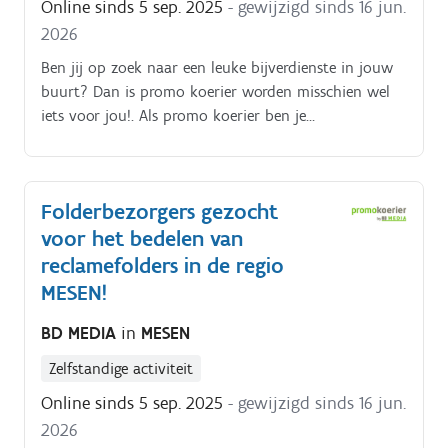
Online sinds 5 sep. 2025
- gewijzigd sinds 16 jun.
2026
Ben jij op zoek naar een leuke bijverdienste in jouw
buurt? Dan is promo koerier worden misschien wel
iets voor jou!. Als promo koerier ben je
verantwoordelijk voor het rondbrengen van het
wekelijkse folderpakket in de door jou gekozen buurt
Je kiest daarbij zelf hoe je dat doet (met de fiets, te
Folderbezorgers gezocht
voet, bromfiets, … ) De folderpakketten moeten
voor het bedelen van
tussen zondagochtend en dinsdagavond in de
brievenbussen belanden Je kiest binnen die
reclamefolders in de regio
tijdspanne zelf wanneer je de pakketten rondbrengt
MESEN!
Op die manier kan je het inplannen volgens jouw
BD MEDIA
in
MESEN
eigen beschikbaarheid De opdracht is in zelfstandig
bijberoep/hoofdberoep: Wat je hiervoor moet doen
Zelfstandige activiteit
wordt tijdens een gesprek in het dichtstbijzijnde
Online sinds 5 sep. 2025
- gewijzigd sinds 16 jun.
kantoor of via een videocall gegeven.
2026