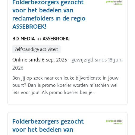
Folderbezorgers gezocht
voor het bedelen van
reclamefolders in de regio
ASSEBROEK!
BD MEDIA
in
ASSEBROEK
Zelfstandige activiteit
Online sinds 6 sep. 2025
- gewijzigd sinds 18 jun.
2026
Ben jij op zoek naar een leuke bijverdienste in jouw
buurt? Dan is promo koerier worden misschien wel
iets voor jou!. Als promo koerier ben je
verantwoordelijk voor het rondbrengen van het
wekelijkse folderpakket in de door jou gekozen buurt
Je kiest daarbij zelf hoe je dat doet (met de fiets, te
Folderbezorgers gezocht
voet, bromfiets, … ) De folderpakketten moeten
voor het bedelen van
tussen zondagochtend en dinsdagavond in de