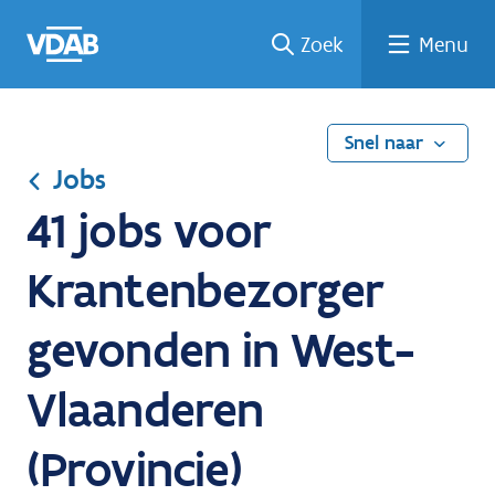
Ga
Vind
Vind
Welke
Terug
Zoek
Menu
naar
een
een
job
naar
de
job
opleiding
past
home
inhoud
bij
mij?
Snel naar
Jobs
41 jobs voor
Krantenbezorger
gevonden in West-
Vlaanderen
(Provincie)