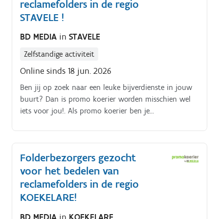
brievenbussen belanden Je kiest binnen die
reclamefolders in de regio
tijdspanne zelf wanneer je de pakketten rondbrengt
STAVELE !
Op die manier kan je het inplannen volgens jouw
BD MEDIA
in
STAVELE
eigen beschikbaarheid De opdracht is in zelfstandig
bijberoep/hoofdberoep: Wat je hiervoor moet doen
Zelfstandige activiteit
wordt tijdens een gesprek in het dichtstbijzijnde
Online sinds 18 jun. 2026
kantoor of via een videocall gegeven.
Ben jij op zoek naar een leuke bijverdienste in jouw
buurt? Dan is promo koerier worden misschien wel
iets voor jou!. Als promo koerier ben je
verantwoordelijk voor het rondbrengen van het
wekelijkse folderpakket in de door jou gekozen buurt
Je kiest daarbij zelf hoe je dat doet (met de fiets, te
Folderbezorgers gezocht
voet, bromfiets, … ) De folderpakketten moeten
voor het bedelen van
tussen zondagochtend en dinsdagavond in de
brievenbussen belanden Je kiest binnen die
reclamefolders in de regio
tijdspanne zelf wanneer je de pakketten rondbrengt
KOEKELARE!
Op die manier kan je het inplannen volgens jouw
BD MEDIA
in
KOEKELARE
eigen beschikbaarheid De opdracht is in zelfstandig