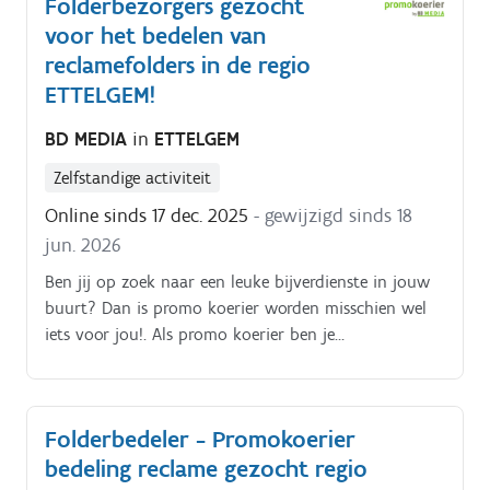
Folderbezorgers gezocht
voet, bromfiets, … ) De folderpakketten moeten
voor het bedelen van
tussen zondagochtend en dinsdagavond in de
brievenbussen belanden Je kiest binnen die
reclamefolders in de regio
tijdspanne zelf wanneer je de pakketten rondbrengt
ETTELGEM!
Op die manier kan je het inplannen volgens jouw
BD MEDIA
in
ETTELGEM
eigen beschikbaarheid De opdracht is in zelfstandig
bijberoep/hoofdberoep: Wat je hiervoor moet doen
Zelfstandige activiteit
wordt tijdens een gesprek in het dichtstbijzijnde
Online sinds 17 dec. 2025
- gewijzigd sinds 18
kantoor of via een videocall gegeven.
jun. 2026
Ben jij op zoek naar een leuke bijverdienste in jouw
buurt? Dan is promo koerier worden misschien wel
iets voor jou!. Als promo koerier ben je
verantwoordelijk voor het rondbrengen van het
wekelijkse folderpakket in de door jou gekozen buurt
Je kiest daarbij zelf hoe je dat doet (met de fiets, te
Folderbedeler - Promokoerier
voet, bromfiets, … ) De folderpakketten moeten
bedeling reclame gezocht regio
tussen zondagochtend en dinsdagavond in de