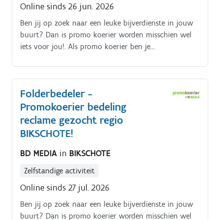
Online sinds 26 jun. 2026
kantoor of via een videocall gegeven.
Ben jij op zoek naar een leuke bijverdienste in jouw
buurt? Dan is promo koerier worden misschien wel
iets voor jou!. Als promo koerier ben je
verantwoordelijk voor het rondbrengen van het
wekelijkse folderpakket in de door jou gekozen buurt
Je kiest daarbij zelf hoe je dat doet (met de fiets, te
Folderbedeler -
voet, bromfiets, … ) De folderpakketten moeten
Promokoerier bedeling
tussen zondagochtend en dinsdagavond in de
brievenbussen belanden Je kiest binnen die
reclame gezocht regio
tijdspanne zelf wanneer je de pakketten rondbrengt
BIKSCHOTE!
Op die manier kan je het inplannen volgens jouw
BD MEDIA
in
BIKSCHOTE
eigen beschikbaarheid De opdracht is in zelfstandig
bijberoep/hoofdberoep: Wat je hiervoor moet doen
Zelfstandige activiteit
wordt tijdens een gesprek in het dichtstbijzijnde
Online sinds 27 jul. 2026
kantoor of via een videocall gegeven.
Ben jij op zoek naar een leuke bijverdienste in jouw
buurt? Dan is promo koerier worden misschien wel