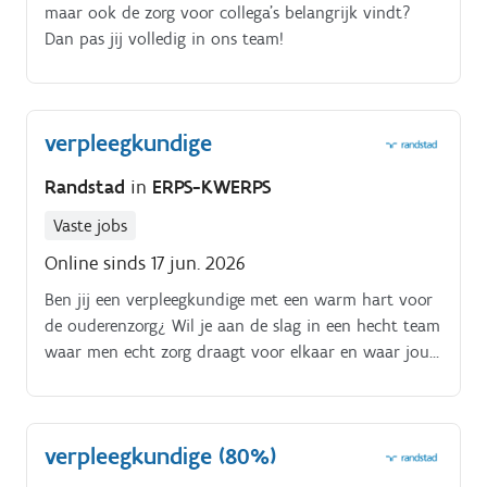
maar ook de zorg voor collega's belangrijk vindt?
Dan pas jij volledig in ons team!
verpleegkundige
Randstad
in
ERPS-KWERPS
Vaste jobs
Online sinds 17 jun. 2026
Ben jij een verpleegkundige met een warm hart voor
de ouderenzorg¿ Wil je aan de slag in een hecht team
waar men echt zorg draagt voor elkaar en waar jouw
persoonlijke en professionele ontwikkeling voorop
staan¿ Dan heeft Randstad de ideale match voor jou!
Voor een modern en gezellig woonzorgcentrum in de
verpleegkundige (80%)
regio Vlaams Brabant ¿ dat deel uitmaakt van een
grotere, stabiele zorgorganisatie ¿ zoeken wij een