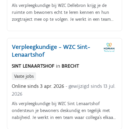
Als verpleegkundige bij WZC Dellebron krijg je de
ruimte om bewoners echt te leren kennen en hun
zorgtraject mee op te volgen. Je werkt in een team
dat samen de schouders eronder zet, met respect en
betrokkenheid. Je combineert verpleegtechnische
expertise met nabijheid en bewaakt mee de kwaliteit
Verpleegkundige - WZC Sint-
van zorg en dienstverlening in het woonzorgcentrum.
Lenaartshof
Je dagelijkse bezigheden bestaan uit:je voert
verpleegkundige handelingen uit volgens de geldende
SINT LENAARTSHOF
in
BRECHT
richtlijnen;je volgt zorgplannen op en bewaakt de
continuïteit van zorg;je observeert en rapporteert
Vaste jobs
veranderingen in gezondheidstoestand;je bent
Online sinds 3 apr. 2026
- gewijzigd sinds 13 jul.
aanspreekpunt voor bewoners, familie en artsen;je
2026
ondersteunt en begeleidt zorgkundigen in de
dagelijkse werking;je neemt administratieve taken op
Als verpleegkundige bij WZC Sint Lenaartshof
in functie van zorgkwaliteit.
ondersteun je bewoners deskundig en tegelijk met
nabijheid. Je werkt in een team waar collega’s elkaar
helpen op drukke dagen en waar samenwerking