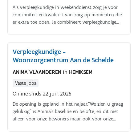
Als verpleegkundige in weekenddienst zorg je voor
continuïteit en kwaliteit van zorg op momenten die
er extra toe doen. Je combineert verpleegkundige
handelingen met duidelijke communicatie en
teamafstemming, zodat bewoners en collega’s op jou
kunnen rekenen. Je dagelijkse bezigheden bestaan
Verpleegkundige -
uit:verpleegkundige handelingen uitvoeren volgens de
Woonzorgcentrum Aan de Schelde
geldende richtlijnen; zorgplannen opvolgen en
bewaken van de continuïteit van zorg;observeren en
ANIMA VLAANDEREN
in
HEMIKSEM
rapporteren van veranderingen in gezondheid en
welzijn;je onderhoudt contact met bewoners, familie
Vaste jobs
en artsen waar nodig;ondersteuning bieden aan de
Online sinds 22 jun. 2026
zorgkundigen in hun dagelijkse werking;je registreert
correct en neemt administratieve taken op in functie
De opening is gepland in het najaar.“We zien u graag
van zorgkwaliteit.
gelukkig” is Anima’s baseline en belofte, en dit niet
alleen voor onze bewoners maar ook voor onze
collega’s. Dit jaar behaalde Anima trouwens als
allereerste Belgische zorgorganisatie ooit het label