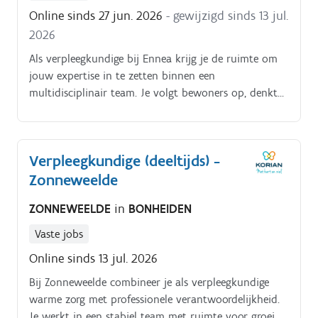
rapporteren;onderhouden van warme en
Online sinds 27 jun. 2026
- gewijzigd sinds 13 jul.
professionele contacten met bewoners, familie en
2026
artsen;ondersteunen van zorgkundigen in hun
dagelijkse werking;opnemen van administratieve
Als verpleegkundige bij Ennea krijg je de ruimte om
taken met oog op kwaliteit en continuïteit van zorg.
jouw expertise in te zetten binnen een
multidisciplinair team. Je volgt bewoners op, denkt
mee en bouwt een sterke zorgrelatie op. Je bent een
centrale schakel tussen bewoners, familie, artsen en
collega’s en bewaakt de kwaliteit van zorg. Je
Verpleegkundige (deeltijds) -
dagelijkse bezigheden bestaan uit:je voert
Zonneweelde
verpleegkundige handelingen uit volgens de geldende
richtlijnen;je coördineert en bewaakt het zorgplan
ZONNEWEELDE
in
BONHEIDEN
van bewoners;je observeert en rapporteert
veranderingen in gezondheidstoestand;je ondersteunt
Vaste jobs
en begeleidt zorgkundigen;je bent aanspreekpunt
Online sinds 13 jul. 2026
voor bewoners, familie en artsen;je voert
administratieve taken uit in functie van kwalitatieve
Bij Zonneweelde combineer je als verpleegkundige
zorg.
warme zorg met professionele verantwoordelijkheid.
Je werkt in een stabiel team met ruimte voor groei