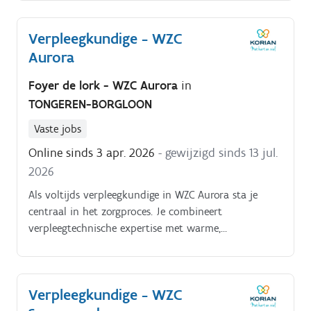
vanzelfsprekend is. Je verleent integrale zorg met
aandacht voor zowel verpleegkundige als
Verpleegkundige - WZC
psychosociale noden. Je dagelijkse bezigheden
Aurora
bestaan uituitvoeren van verpleegkundige
handelingen volgens de geldende richtlijnen;bieden
Foyer de lork - WZC Aurora
in
van integrale zorg aan een toegewezen groep
TONGEREN-BORGLOON
bewoners;observeren en rapporteren van
veranderingen in gezondheid en welzijn;ondersteunen
Vaste jobs
van zorgkundigen in de dagelijkse
Online sinds 3 apr. 2026
- gewijzigd sinds 13 jul.
werking;multidisciplinair samenwerken met andere
2026
diensten;correct registreren in het bewonersdossier.
Als voltijds verpleegkundige in WZC Aurora sta je
centraal in het zorgproces. Je combineert
verpleegtechnische expertise met warme,
persoonsgerichte zorg en bouwt een sterke zorgrelatie
op met bewoners en hun naasten. Je bent de schakel
tussen bewoner, familie en arts en werkt nauw
Verpleegkundige - WZC
samen met het zorgteam om continuïteit en kwaliteit