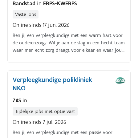
Randstad
in
ERPS-KWERPS
enthousiaste verpleegkundige.
Vaste jobs
Online sinds 17 jun. 2026
Ben jij een verpleegkundige met een warm hart voor
de ouderenzorg¿ Wil je aan de slag in een hecht team
waar men echt zorg draagt voor elkaar en waar jouw
persoonlijke en professionele ontwikkeling voorop
staan¿ Dan heeft Randstad de ideale match voor jou!
Voor een modern en gezellig woonzorgcentrum in de
Verpleegkundige polikliniek
regio Vlaams Brabant ¿ dat deel uitmaakt van een
NKO
grotere, stabiele zorgorganisatie ¿ zoeken wij een
enthousiaste verpleegkundige.
ZAS
in
Tijdelijke jobs met optie vast
Online sinds 7 jul. 2026
Ben jij een verpleegkundige met een passie voor