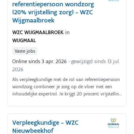
referentiepersoon wondzorg
veranderingen;aanspreekpunt voor bewoners, familie
en artsen;ondersteunen van zorgkundigen;opnemen
(20% vrijstelling zorg) - WZC
van administratieve taken.
Wijgmaalbroek
WZC WIJGMAALBROEK
in
WIJGMAAL
Vaste jobs
Online sinds 3 apr. 2026
- gewijzigd sinds 13 jul.
2026
Als verpleegkundige met de rol van referentiepersoon
wondzorg combineer je zorg op de vloer met een
inhoudelijke expertrol. Je krijgt 20 procent vrijstelling
om wondzorg mee te trekken, collega’s te
ondersteunen en kwaliteitsafspraken te versterken. Je
dagelijkse bezigheden bestaan uitje voert
Verpleegkundige - WZC
verpleegkundige handelingen uit volgens de geldende
Nieuwbeekhof
richtlijnen; je ondersteunt en adviseert collega’s bij