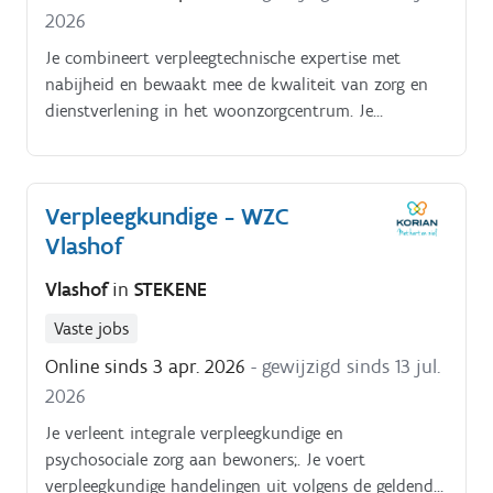
2026
Je combineert verpleegtechnische expertise met
nabijheid en bewaakt mee de kwaliteit van zorg en
dienstverlening in het woonzorgcentrum. Je
dagelijkse bezigheden bestaan uit:je voert
verpleegkundige handelingen uit volgens de geldende
richtlijnen;je volgt zorgplannen op en bewaakt de
Verpleegkundige - WZC
continuïteit van zorg;je observeert en rapporteert
Vlashof
veranderingen in gezondheidstoestand;je bent
aanspreekpunt voor bewoners, familie en artsen;je
Vlashof
in
STEKENE
ondersteunt en begeleidt zorgkundigen in de
dagelijkse werking;je neemt administratieve taken op
Vaste jobs
in functie van zorgkwaliteit
Online sinds 3 apr. 2026
- gewijzigd sinds 13 jul.
2026
Je verleent integrale verpleegkundige en
psychosociale zorg aan bewoners;. Je voert
verpleegkundige handelingen uit volgens de geldende