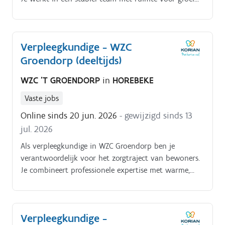
en ontwikkeling. Je volgt bewoners op in hun
zorgtraject en draagt bij aan continue
kwaliteitsverbetering. Je dagelijkse bezigheden
Verpleegkundige - WZC
bestaan uitje voert verpleegkundige handelingen uit
Groendorp (deeltijds)
conform de geldende afspraken; je coördineert en
evalueert zorgplannen; je observeert en rapporteert
WZC 'T GROENDORP
in
HOREBEKE
veranderingen in gezondheid; je ondersteunt en
begeleidt zorgkundigen; je onderhoudt contact met
Vaste jobs
bewoners, familie en artsen; je neemt administratieve
Online sinds 20 jun. 2026
- gewijzigd sinds 13
taken op ter ondersteuning van de zorg.
jul. 2026
Als verpleegkundige in WZC Groendorp ben je
verantwoordelijk voor het zorgtraject van bewoners.
Je combineert professionele expertise met warme,
persoonsgerichte zorg en werkt nauw samen in een
hecht team. Je taken:uitvoeren van verpleegkundige
handelingen;opvolgen en bijwerken van zorgplannen
Verpleegkundige -
en dossiers;observeren en rapporteren van