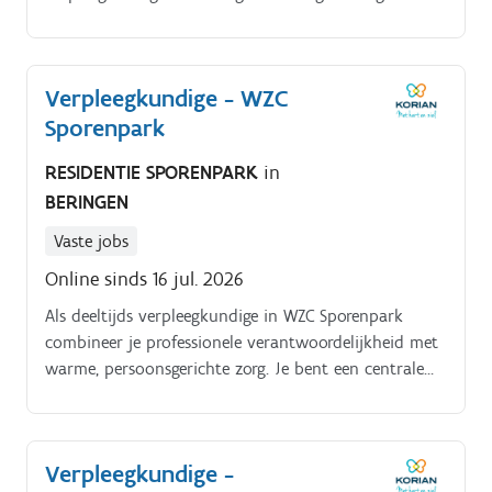
richtlijnen;.
Verpleegkundige - WZC
Sporenpark
RESIDENTIE SPORENPARK
in
BERINGEN
Vaste jobs
Online sinds 16 jul. 2026
Als deeltijds verpleegkundige in WZC Sporenpark
combineer je professionele verantwoordelijkheid met
warme, persoonsgerichte zorg. Je bent een centrale
schakel tussen bewoners, familie en artsen en
bewaakt de kwaliteit en continuïteit van zorg. Je
werkt nauw samen met zorgkundigen en andere
Verpleegkundige -
disciplines binnen het woonzorgcentrum. Je