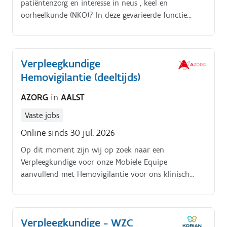
patiëntenzorg en interesse in neus , keel en
oorheelkunde (NKO)? In deze gevarieerde functie
combineer je technische expertise met warme,
patiëntgerichte zorg en maak je elke dag het verschil
voor onze patiënten.
Verpleegkundige
Hemovigilantie (deeltijds)
AZORG
in
AALST
Vaste jobs
Online sinds 30 jul. 2026
Op dit moment zijn wij op zoek naar een
Verpleegkundige voor onze Mobiele Equipe
aanvullend met Hemovigilantie voor ons klinisch
laboratorium. Wat houdt de functie in?
Verpleegkundige - WZC