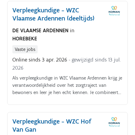
Best Workplace®.
Verpleegkundige - WZC
Vlaamse Ardennen (deeltijds)
DE VLAAMSE ARDENNEN
in
HOREBEKE
Vaste jobs
Online sinds 3 apr. 2026
- gewijzigd sinds 13 jul.
2026
Als verpleegkundige in WZC Vlaamse Ardennen krijg je
verantwoordelijkheid over het zorgtraject van
bewoners en leer je hen echt kennen. Je combineert
deskundige zorg met nabijheid en werkt in een team
dat elkaar ondersteunt en samen kwaliteit voorop
zet. Je dagelijkse bezigheden bestaan uitje voert
Verpleegkundige - WZC Hof
verpleegkundige handelingen uit volgens de geldende
Van Gan
richtlijnen; je volgt zorgplannen en bewonersdossiers