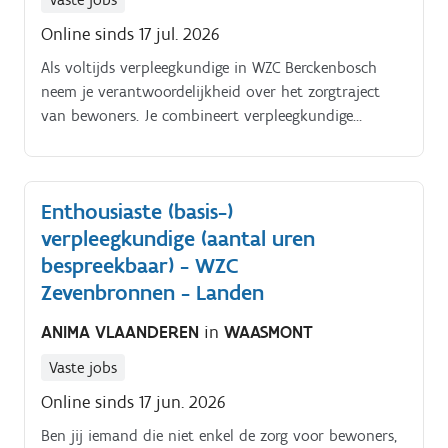
gezondheidstoestand;onderhouden van contact met
Online sinds 17 jul. 2026
bewoners, familie en artsen;ondersteunen van
zorgkundigen in hun dagelijkse werking;uitvoeren van
Als voltijds verpleegkundige in WZC Berckenbosch
administratieve en logistieke taken in functie van de
neem je verantwoordelijkheid over het zorgtraject
zorgkwaliteit.
van bewoners. Je combineert verpleegkundige
handelingen met nabijheid en werkt samen met
collega’s die elkaar ondersteunen in het dagelijkse
zorgproces. Je dagelijkse bezigheden zijn uitvoeren
Enthousiaste (basis-)
van verpleegkundige handelingen volgens de geldende
verpleegkundige (aantal uren
richtlijnen;bewaken en actualiseren van zorgplannen
en zorgdossiers;observeren en rapporteren van
bespreekbaar) - WZC
veranderingen in gezondheid en welzijn;fungeren als
Zevenbronnen - Landen
aanspreekpunt voor bewoners, familie en
ANIMA VLAANDEREN
in
WAASMONT
artsen;ondersteunen van zorgkundigen in hun
dagelijkse werking;opnemen van administratieve
Vaste jobs
taken in functie van de zorgkwaliteit.
Online sinds 17 jun. 2026
Ben jij iemand die niet enkel de zorg voor bewoners,