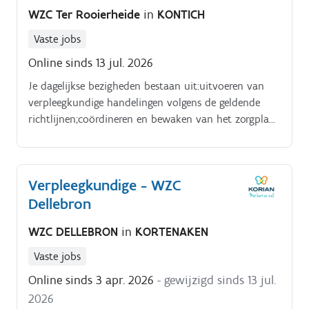
op en bewaakt de continuïteit;je observeert en
WZC Ter Rooierheide
in
KONTICH
rapporteert veranderingen in gezondheid en welzijn;je
onderhoudt contact met bewoners, familie en
Vaste jobs
artsen;je ondersteunt zorgkundigen in hun dagelijkse
Online sinds 13 jul. 2026
werking;je neemt administratieve taken op in functie
van zorgkwaliteit.
Je dagelijkse bezigheden bestaan uit:uitvoeren van
verpleegkundige handelingen volgens de geldende
richtlijnen;coördineren en bewaken van het zorgplan
van bewoners;observeren en rapporteren van
veranderingen in de
gezondheidstoestand;ondersteunen en begeleiden van
Verpleegkundige - WZC
zorgkundigen;fungeren als aanspreekpunt voor
Dellebron
bewoners, familie en artsen;opnemen van
zorgkundige taken in de ochtend;opnemen van
WZC DELLEBRON
in
KORTENAKEN
referentietaken en hierin verantwoordelijkheid
dragen;opvolgen van noodoproepen van de
Vaste jobs
assistentiewoningen;uitvoeren van administratieve
Online sinds 3 apr. 2026
- gewijzigd sinds 13 jul.
taken in functie van kwalitatieve zorg.
2026