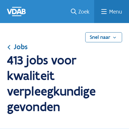
Ga
Vind
Vind
Welke
Terug
Zoek
Menu
naar
een
een
job
naar
de
job
opleiding
past
home
inhoud
bij
mij?
Snel naar
Jobs
413 jobs voor
kwaliteit
verpleegkundige
gevonden