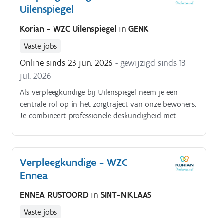
Uilenspiegel
Korian - WZC Uilenspiegel
in
GENK
Vaste jobs
Online sinds 23 jun. 2026
- gewijzigd sinds 13
jul. 2026
Als verpleegkundige bij Uilenspiegel neem je een
centrale rol op in het zorgtraject van onze bewoners.
Je combineert professionele deskundigheid met
oprechte nabijheid en werkt nauw samen met
collega’s die verantwoordelijkheid delen en elkaar
versterken. Je dagelijkse bezigheden bestaan
Verpleegkundige - WZC
uit:uitvoeren van verpleegkundige handelingen
Ennea
volgens de geldende richtlijnen;opvolgen en
actualiseren van zorgplannen en
ENNEA RUSTOORD
in
SINT-NIKLAAS
bewonersdossiers;observeren van veranderingen in
gezondheid en welzijn en deze correct
Vaste jobs