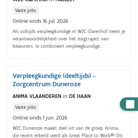
rapporteren van veranderingen in gezondheid en
Vaste jobs
welzijn;ondersteunen en begeleiden van zorgkundigen
Online sinds 16 jul. 2026
in de dagelijkse zorg;je onderhoudt contact met
bewoners, familie en artsen;administratieve taken
Als voltijds verpleegkundige in WZC Clarenhof neem je
opnemen die de zorgkwaliteit ondersteunen.
verantwoordelijkheid over het zorgtraject van
bewoners. Je combineert verpleegkundige
handelingen met nabijheid en werkt samen met
collega’s die elkaar ondersteunen in het dagelijkse
zorgproces. Je dagelijkse bezigheden zijn uitvoeren
Verpleegkundige (deeltijds) -
van verpleegkundige handelingen volgens de geldende
Zorgcentrum Duneroze
richtlijnen;bewaken en actualiseren van zorgplannen
en zorgdossiers;observeren en rapporteren van
ANIMA VLAANDEREN
in
DE HAAN
veranderingen in gezondheid en welzijn;fungeren als
Hulp
aanspreekpunt voor bewoners, familie en
Vaste jobs
nodig
artsen;ondersteunen van zorgkundigen in hun
Online sinds 1 jun. 2026
dagelijkse werking;opnemen van administratieve
taken in functie van de zorgkwaliteit.
WZC Duneroze maakt deel uit van de groep Anima,
die recent erkend werd als Great Place to Work®! Dit