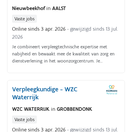
complexe wondzorgsituaties; je helpt beleid en
Nieuwbeekhof
in
AALST
procedures rond wondzorg mee ontwikkelen en
implementeren; je organiseert vormingen en coacht
Vaste jobs
collega’s rond wondzorg; je biedt advies aan
Online sinds 3 apr. 2026
- gewijzigd sinds 13 jul.
bewoners en hun naasten in functie van
2026
wondzorgopvolging; je registreert correct en volgt
wondzorgtrajecten op in overleg met het team.
Je combineert verpleegtechnische expertise met
nabijheid en bewaakt mee de kwaliteit van zorg en
dienstverlening in het woonzorgcentrum. Je
dagelijkse bezigheden bestaan uit:je voert
verpleegkundige handelingen uit volgens de geldende
richtlijnen;je volgt zorgplannen op en bewaakt de
Verpleegkundige - WZC
continuïteit van zorg;je observeert en rapporteert
Waterrijk
veranderingen in gezondheidstoestand;je bent
aanspreekpunt voor bewoners, familie en artsen;je
WZC WATERRIJK
in
GROBBENDONK
ondersteunt en begeleidt zorgkundigen in de
dagelijkse werking;je neemt administratieve taken op
Vaste jobs
in functie van zorgkwaliteit
Online sinds 3 apr. 2026
- gewijzigd sinds 13 jul.