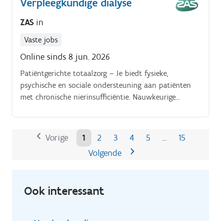
Verpleegkundige dialyse
ZAS
in
Vaste jobs
Online sinds 8 jun. 2026
Patiëntgerichte totaalzorg – Je biedt fysieke,
psychische en sociale ondersteuning aan patiënten
met chronische nierinsufficiëntie. Nauwkeurige
verslaggeving – Je houdt het elektronisch
patiëntendossier accuraat bij en zorgt voor een
correcte overdracht.
Vorige
1
2
3
4
5
15
…
Volgende
Ook interessant