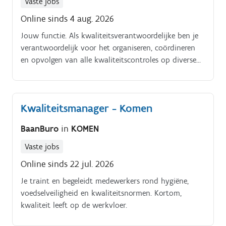
Vaste jobs
Online sinds 4 aug. 2026
Jouw functie. Als kwaliteitsverantwoordelijke ben je
verantwoordelijk voor het organiseren, coördineren
en opvolgen van alle kwaliteitscontroles op diverse
soorten beschermkledij. Je combineert een sterk
kwaliteitsbewustzijn met leidinggevende
vaardigheden en draagt actief bij aan de verdere
Kwaliteitsmanager - Komen
optimalisatie van processen en teams
Verantwoordelijkheden. Organiseren, coördineren en
BaanBuro
in
KOMEN
opvolgen van kwaliteitscontroles op beschermkledij
en aanverwante benodigdheden Coördineren van
Vaste jobs
herstellingen en aanpassingen aan kledij volgens de
Online sinds 22 jul. 2026
geldende kwaliteitsnormen Aansturen, begeleiden en
Je traint en begeleidt medewerkers rond hygiëne,
coachen van een team van kwaliteitsmedewerkers
voedselveiligheid en kwaliteitsnormen. Kortom,
Rapporteren van kwaliteitsresultaten, analyses en
kwaliteit leeft op de werkvloer.
verbeteracties aan management en
productieafdelingen Samenwerken met collega's,