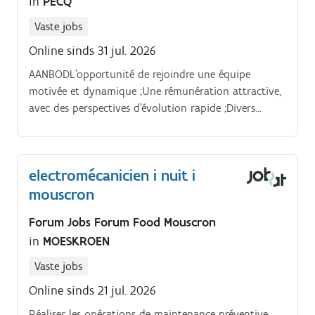
in
PECQ
Vaste jobs
Online sinds 31 jul. 2026
AANBODL’opportunité de rejoindre une équipe
motivée et dynamique ;Une rémunération attractive,
avec des perspectives d’évolution rapide ;Divers
avantages extralégaux ;Une mission offrant la
possibilité d’un contrat fixe à la clé ;L’intégration
dans une entreprise solide, stable et en constante
electromécanicien i nuit i
évolution. STUDIEVEREISTENGeen specifieke
mouscron
studievereisten
Forum Jobs Forum Food Mouscron
in
MOESKROEN
Vaste jobs
Online sinds 21 jul. 2026
Réaliser les opérations de maintenance préventive