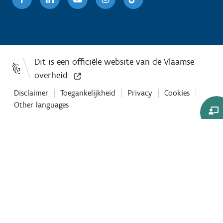
Disclaimer
Toegankelijkheid
Privacy
Cookies
Other languages
Co-
Browse
sessie
starten