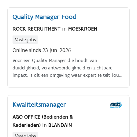
leveranciers en productielocaties in binnen- en
buitenland Organiseren en begeleiden van
Quality Manager Food
klantenkeuringen en kwaliteitsaudits Regelmatig
bezoeken van internationale productielocaties om
ROCK RECRUITMENT
in
MOESKROEN
kwaliteitsstandaarden te bewaken en projecten op te
volgen Actief bijdragen aan continue
Vaste jobs
verbeteringsprocessen binnen de organisatie
Online sinds 23 jun. 2026
Voor een Quality Manager die houdt van
duidelijkheid, verantwoordelijkheid en zichtbare
impact, is dit een omgeving waar expertise telt Jouw
impact op kwaliteit en voedselveiligheid. Als Quality
Manager ben jij de centrale schakel tussen
voedselveiligheid, kwaliteitsnormen, productiepraktijk
Kwaliteitsmanager
en klantverwachtingen.
AGO OFFICE (Bedienden &
Kaderleden)
in
BLANDAIN
Vaste jobs