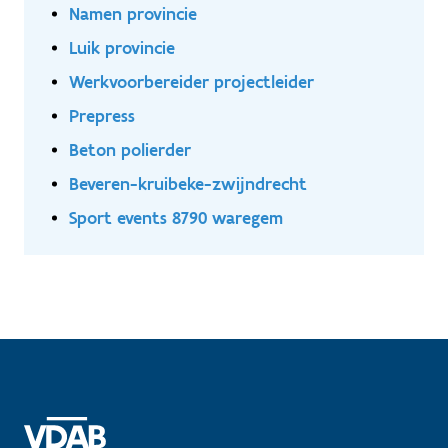
Namen provincie
Luik provincie
Werkvoorbereider projectleider
Prepress
Beton polierder
Beveren-kruibeke-zwijndrecht
Sport events 8790 waregem