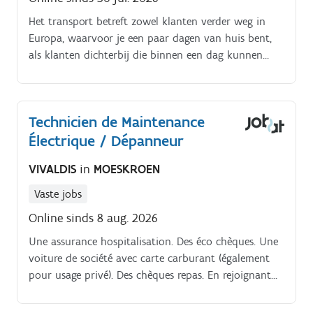
Het transport betreft zowel klanten verder weg in
Europa, waarvoor je een paar dagen van huis bent,
als klanten dichterbij die binnen een dag kunnen
worden beleverd. Je hebt veelvuldig contact met
klanten en bent medeverantwoordelijk voor de
administratieve afhandeling van de leveringen.
Technicien de Maintenance
Électrique / Dépanneur
VIVALDIS
in
MOESKROEN
Vaste jobs
Online sinds 8 aug. 2026
Une assurance hospitalisation. Des éco chèques. Une
voiture de société avec carte carburant (également
pour usage privé). Des chèques repas. En rejoignant
notre équipe, vous bénéficierez de :Un emploi stable
à long terme. Une rémunération attrayante.