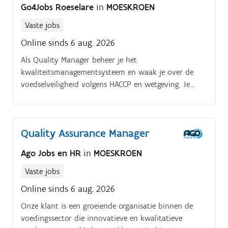
Go4Jobs Roeselare
in
MOESKROEN
Vaste jobs
Online sinds 6 aug. 2026
Als Quality Manager beheer je het
kwaliteitsmanagementsysteem en waak je over de
voedselveiligheid volgens HACCP en wetgeving. Je
werkt samen met verschillende afdelingen en
rapporteert aan de directie Je volgt procedures op,
doet documentbeheer, leidt audits en analyseert
Quality Assurance Manager
klachten en KPI's. Je bent aanspreekpunt voor
inspecties en volgt hygiëne en etikettering op
Ago Jobs en HR
in
MOESKROEN
Interesse in deze verantwoordelijkheid? Solliciteer
snel!
Vaste jobs
Online sinds 6 aug. 2026
Onze klant is een groeiende organisatie binnen de
voedingssector die innovatieve en kwalitatieve