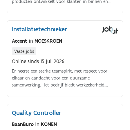
producten ontwikkelt voor klanten in binnen en
buitenland. Met een sterke focus op voedselveiligheid,
duurzaamheid en continue verbetering bouwen zij
elke dag aan betrouwbare producten en langdurige
Installatietechnieker
klantenrelaties.
Accent
in
MOESKROEN
Vaste jobs
Online sinds 15 jul. 2026
Er heerst een sterke teamspirit, met respect voor
elkaar en aandacht voor een duurzame
samenwerking. Het bedrijf biedt werkzekerheid,
verantwoordelijkheid en ruimte om te groeien binnen
een professionele en mensgerichte werkomgeving.
Quality Controller
BaanBuro
in
KOMEN