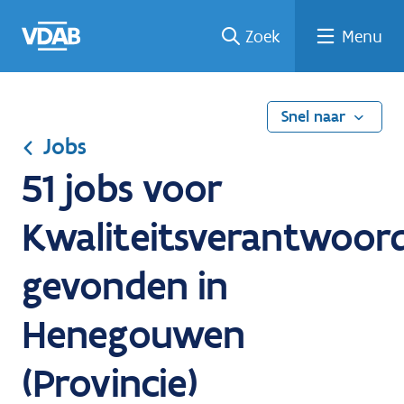
Ga
Vind
Vind
Welke
Terug
Zoek
Menu
naar
een
een
job
naar
de
job
opleiding
past
home
inhoud
bij
mij?
Snel naar
Jobs
51 jobs voor
Kwaliteitsverantwoord
gevonden in
Henegouwen
(Provincie)