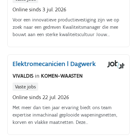
Online sinds 3 jul. 2026
Voor een innovatieve productievestiging zijn we op
zoek naar een gedreven Kwaliteitsmanager die mee
bouwt aan een sterke kwaliteitscultuur Jouw
uitdaging. Als Kwaliteitsmanager ben je
verantwoordelijk voor het uitwerken, bewaken en
verder optimaliseren van het kwaliteitsbeleid.
Elektromecanicien l Dagwerk
VIVALDIS
in
KOMEN-WAASTEN
Vaste jobs
Online sinds 22 jul. 2026
Met meer dan tien jaar ervaring biedt ons team
expertise inmachinaal geplooide wapeningsnetten,
korven en vlakke maatnetten. Deze
wordengefabriceerd met behulp van een
hoogtechnologisch machinepark.