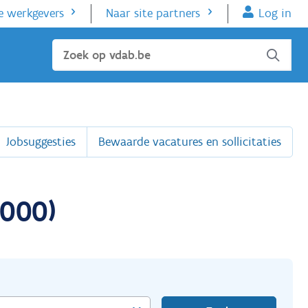
e werkgevers
Naar site partners
Log in
Sluiten
Jobsuggesties
Bewaarde vacatures en sollicitaties
3000)