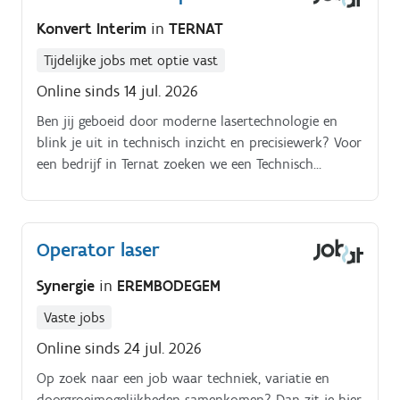
lasermachine;- gelaserde platen uitnemen, controleren
Konvert Interim
in
TERNAT
en verpakken;- plooien van gelaserde stukken en
indien nodig gaten frezen;- opmetingen uitvoeren aan
Tijdelijke jobs met optie vast
vrachtwagens om onderdelen correct te verwerken;-
Online sinds 14 jul. 2026
kwaliteitscontrole uitvoeren op de geproduceerde
Ben jij geboeid door moderne lasertechnologie en
stukken.
blink je uit in technisch inzicht en precisiewerk? Voor
een bedrijf in Ternat zoeken we een Technisch
Operator Laser met een passie voor het verfijnen van
productieprocessen en het verhogen van kwaliteit en
efficiëntie.
Operator laser
Synergie
in
EREMBODEGEM
Vaste jobs
Online sinds 24 jul. 2026
Op zoek naar een job waar techniek, variatie en
doorgroeimogelijkheden samenkomen? Dan zit je hier