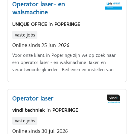
Operator laser- en
walsmachine
UNIQUE OFFICE
in
POPERINGE
Vaste jobs
Online sinds 25 jun. 2026
Voor onze klant in Poperinge zijn we op zoek naar
een operator laser - en walsmachine. Taken en
verantwoordelijkheden:. Bedienen en instellen van
de robotgestuurde lasersnijmachine voor
metaalbewerking Bedienen en instellen van
de walsmachine voor het vervormen van platen en
Operator laser
profielen Controleren van programma’s, parameters
en toleranties om nauwkeurige en kwaliteitsvolle
vind! techniek
in
POPERINGE
resultaten te garanderen Uitvoeren
van kwaliteitscontroles op afgewerkte stukken
Vaste jobs
(maten, vorm, afwerking) Zorgen voor veilig
Online sinds 30 jul. 2026