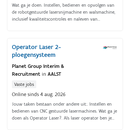
Wat ga je doen. Instellen, bedienen en opvolgen van
de robotgestuurde lasersnijmachine en walsmachine,
inclusief kwaliteitscontroles en naleven van
veiligheidsvoorschriften Laden, lossen en intern
transporteren van materialen met heftruck en
rolbrug, en zorgen voor een vlot en veilig gebruik van
Operator Laser 2-
alle machines Allround meewerken in het atelier
ploegensysteem
(boren, zagen, montage), waarbij je jouw technische
kennis en passie voor nauwkeurig en zelfstandig
Planet Group Interim &
werken inzet.
Recruitment
in
AALST
Vaste jobs
Online sinds 4 aug. 2026
Jouw taken bestaan onder andere uit:. Instellen en
bedienen van CNC gestuurde lasermachines. Wat ga je
doen als Operator Laser?. Als laser operator ben je
verantwoordelijk voor het volledige bewerkingsproces