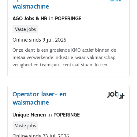
walsmachine
van CNC laser- en/of plooimachines Uitvoeren van
kwaliteitscontroles op gelaserde en geplooide
AGO Jobs & HR
in
POPERINGE
onderdelen Samenwerken met collega's om de
productiedoelen te behalen Werken volgens strikte
Vaste jobs
veiligheidsvoorschriften en kwaliteitsnormen
Online sinds 9 jul. 2026
Onze klant is een groeiende KMO actief binnen de
metaalverwerkende industrie, waar vakmanschap,
veiligheid en teamspirit centraal staan. In een
moderne atelieromgeving werk je mee aan het
realiseren van hoogwaardige metalen onderdelen.
Operator laser- en
walsmachine
Unique Menen
in
POPERINGE
Vaste jobs
Online sinds 23 jul. 2026