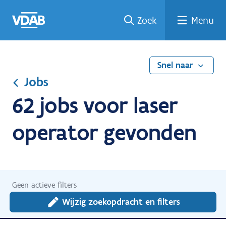
Ga
Vind
Vind
Welke
Terug
Zoek
Menu
naar
een
een
job
naar
de
job
opleiding
past
home
inhoud
bij
mij?
Snel naar
Jobs
62 jobs voor laser
operator gevonden
Geen actieve filters
Wijzig zoekopdracht en filters