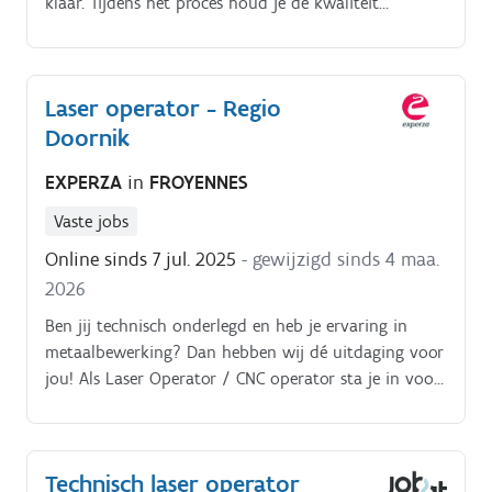
klaar. Tijdens het proces houd je de kwaliteit
nauwlettend in de gaten.
Laser operator - Regio
Doornik
EXPERZA
in
FROYENNES
Vaste jobs
Online sinds 7 jul. 2025
- gewijzigd sinds 4 maa.
2026
Ben jij technisch onderlegd en heb je ervaring in
metaalbewerking? Dan hebben wij dé uitdaging voor
jou! Als Laser Operator / CNC operator sta je in voor
een gevarieerd takenpakket binnen het
productieproces:- Uitwerken en tekenen van stukken
in Auto. CAD en deze doorsturen naar de
Technisch laser operator
lasermachine;- instellen en bedienen van de