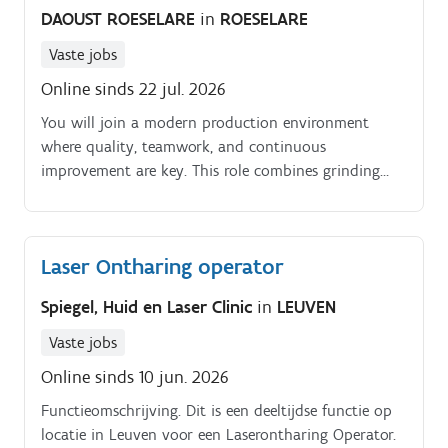
DAOUST ROESELARE
in
ROESELARE
Vaste jobs
Online sinds 22 jul. 2026
You will join a modern production environment
where quality, teamwork, and continuous
improvement are key. This role combines grinding
and laser operations, contributing to the finishing of
high quality aluminum systems Grinding and
deburring aluminum profiles based on technical
Laser Ontharing operator
drawings.
Spiegel, Huid en Laser Clinic
in
LEUVEN
Vaste jobs
Online sinds 10 jun. 2026
Functieomschrijving. Dit is een deeltijdse functie op
locatie in Leuven voor een Laserontharing Operator.