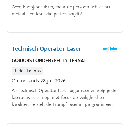
gebruik van machines en hulpmiddelen, conform de
Geen knopjesdrukker, maar de persoon achter het
interne veiligheidsvoorschriften Laden, lossen en
metaal. Een laser die perfect snijdt?
intern transporteren van materialen met heftruck en
rolbrug Allround meewerken in het atelier, waaronder
boren, zagen en eenvoudige montagewerkzaamheden
Technisch Operator Laser
GO4JOBS LONDERZEEL
in
TERNAT
Tijdelijke jobs
Online sinds 28 jul. 2026
Als Technisch Operator Laser organiseer en volg je de
laseractiviteiten op, met focus op veiligheid en
kwaliteit. Je stelt de Trumpf laser in, programmeert
deze en optimaliseert het snijproces.