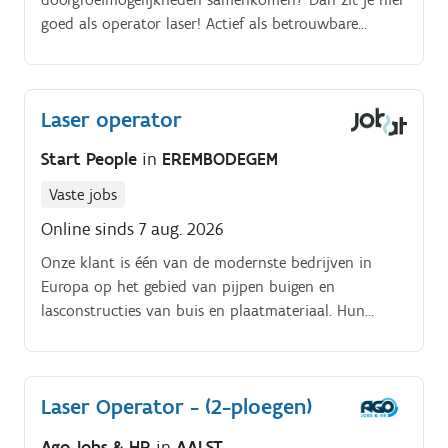
goed als operator laser! Actief als betrouwbare
partner binnen de vrachtwagen en bussector en
daarbuiten in diverse industrieën. Jobomschrijving.
Laser operator
Start People
in
EREMBODEGEM
Vaste jobs
Online sinds 7 aug. 2026
Onze klant is één van de modernste bedrijven in
Europa op het gebied van pijpen buigen en
lasconstructies van buis en plaatmateriaal. Hun
klanten zijn voornamelijk actief in de automotive,
landbouwmechanisatie, constructie equipment en
andersoortige producten.
Laser Operator - (2-ploegen)
Ago Jobs & HR
in
AALST