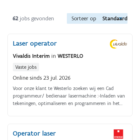
62
jobs gevonden
Sorteer op
Standaard
Laser operator
Vivaldis Interim
in
WESTERLO
Vaste jobs
Online sinds 23 jul. 2026
Voor onze klant te Westerlo zoeken wij een Cad
programmeur/ bedienaar lasermachine :-Inladen van
tekeningen, optimaliseren en programmeren in het
CAD/CAM laserprogramma.-Bedienen van onze 2
Trumpf lasersnijmachines,- aan- en afvoeren van
materiaal.
Operator laser