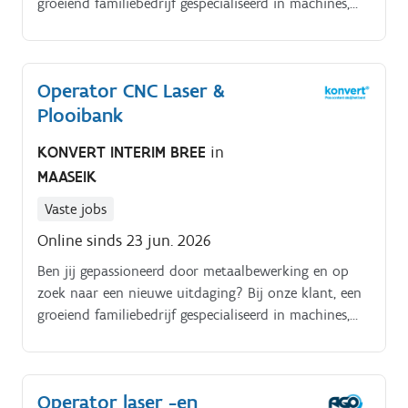
groeiend familiebedrijf gespecialiseerd in machines,
bevestigingsmaterialen en bekistingen voor de prefab
betonindustrie wereldwijd, zijn we op zoek naar een
Operator CNC Laser en/of CNC Plooibank. Jouw
Operator CNC Laser &
verantwoordelijkheden: Bedienen en onderhouden
Plooibank
van CNC laser- en/of plooimachines Uitvoeren van
kwaliteitscontroles op gelaserde en geplooide
KONVERT INTERIM BREE
in
onderdelen Samenwerken met collega’s om de
MAASEIK
productiedoelen te behalen Werken volgens strikte
veiligheidsvoorschriften en kwaliteitsnormen
Vaste jobs
Online sinds 23 jun. 2026
Ben jij gepassioneerd door metaalbewerking en op
zoek naar een nieuwe uitdaging? Bij onze klant, een
groeiend familiebedrijf gespecialiseerd in machines,
bevestigingsmaterialen en bekistingen voor de prefab
betonindustrie wereldwijd, zijn we op zoek naar een
Operator CNC Laser en/of CNC Plooibank Jouw
Operator laser -en
verantwoordelijkheden:. Bedienen en onderhouden